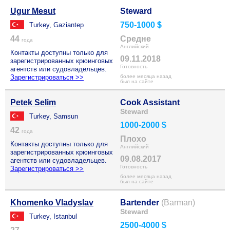
Ugur Mesut
Steward
750-1000 $
Turkey, Gaziantep
44
Средне
года
Английский
Контакты доступны только для
09.11.2018
зарегистрированных крюинговых
Готовность
агентств или судовладельцев.
Зарегистрироваться >>
более месяца назад
был на сайте
Petek Selim
Cook Assistant
Steward
Turkey, Samsun
1000-2000 $
42
года
Плохо
Контакты доступны только для
Английский
зарегистрированных крюинговых
09.08.2017
агентств или судовладельцев.
Готовность
Зарегистрироваться >>
более месяца назад
был на сайте
Khomenko Vladyslav
Bartender
(Barman)
Steward
Turkey, Istanbul
2500-4000 $