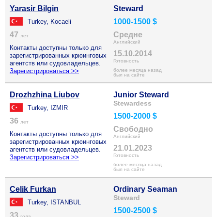
Yarasir Bilgin
Steward
1000-1500 $
Turkey, Kocaeli
47
Средне
лет
Английский
Контакты доступны только для
15.10.2014
зарегистрированных крюинговых
Готовность
агентств или судовладельцев.
Зарегистрироваться >>
более месяца назад
был на сайте
Drozhzhina Liubov
Junior Steward
Stewardess
Turkey, IZMIR
1500-2000 $
36
лет
Свободно
Контакты доступны только для
Английский
зарегистрированных крюинговых
21.01.2023
агентств или судовладельцев.
Готовность
Зарегистрироваться >>
более месяца назад
был на сайте
Celik Furkan
Ordinary Seaman
Steward
Turkey, ISTANBUL
1500-2500 $
33
года