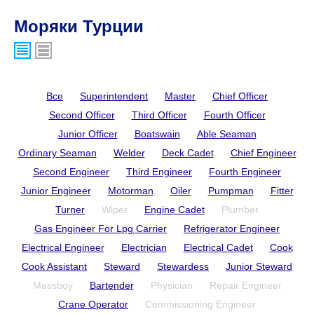
Моряки Турции
Все
Superintendent
Master
Chief Officer
Second Officer
Third Officer
Fourth Officer
Junior Officer
Boatswain
Able Seaman
Ordinary Seaman
Welder
Deck Cadet
Chief Engineer
Second Engineer
Third Engineer
Fourth Engineer
Junior Engineer
Motorman
Oiler
Pumpman
Fitter
Turner
Wiper
Engine Cadet
Plumber
Gas Engineer For Lpg Carrier
Refrigerator Engineer
Electrical Engineer
Electrician
Electrical Cadet
Cook
Cook Assistant
Steward
Stewardess
Junior Steward
Messboy
Bartender
Physician
Repair Engineer
Crane Operator
Commissioning Engineer