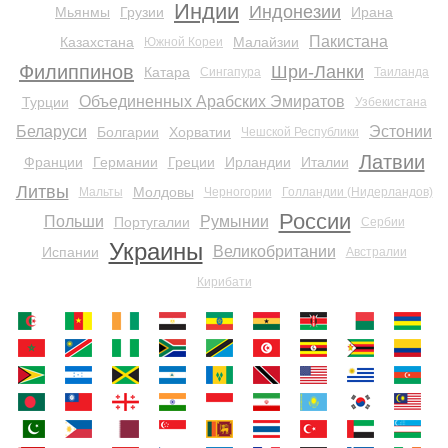
Индии
Индонезии
Мьянмы
Грузии
Ирана
Пакистана
Казахстана
Малайзии
Южной Кореи
Филиппинов
Шри-Ланки
Катара
Сингапура
Таиланда
Объединенных Арабских Эмиратов
Турции
Узбекистана
Беларуси
Эстонии
Болгарии
Хорватии
Чешской Республики
Латвии
Франции
Германии
Греции
Ирландии
Италии
Литвы
Молдовы
Мальты
Черногории
Голландии (Нидерландов)
России
Польши
Румынии
Португалии
Сербии
Украины
Великобритании
Испании
Австралии
Кирибати