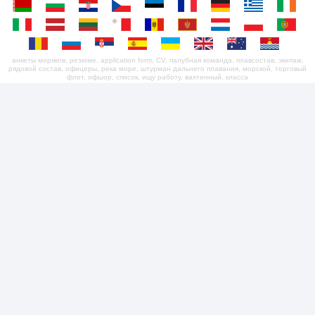
анкеты моряков, резюме, application form, CV, палубная команда, плавсостав, экипаж,
рядовой состав, офицеры, река море, штурман дальнего плавания, морской, торговый
флот, офшор, список, ищу работу, вахтенный, класса