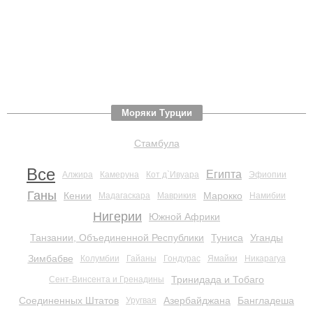
Моряки Турции
Стамбула
Все
Египта
Алжира
Камеруна
Кот д`Ивуара
Эфиопии
Ганы
Кении
Марокко
Мадагаскара
Маврикия
Намибии
Нигерии
Южной Африки
Танзании, Объединенной Республики
Туниса
Уганды
Зимбабве
Колумбии
Гайаны
Гондурас
Ямайки
Никарагуа
Тринидада и Тобаго
Сент-Винсента и Гренадины
Соединенных Штатов
Азербайджана
Бангладеша
Уругвая