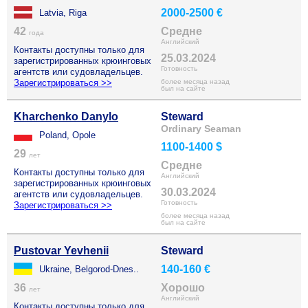
2000-2500 €
Latvia, Riga
42
Средне
года
Английский
Контакты доступны только для
25.03.2024
зарегистрированных крюинговых
Готовность
агентств или судовладельцев.
Зарегистрироваться >>
более месяца назад
был на сайте
Kharchenko Danylo
Steward
Ordinary Seaman
Poland, Opole
1100-1400 $
29
лет
Средне
Контакты доступны только для
Английский
зарегистрированных крюинговых
30.03.2024
агентств или судовладельцев.
Готовность
Зарегистрироваться >>
более месяца назад
был на сайте
Pustovar Yevhenii
Steward
140-160 €
Ukraine, Belgorod-Dnes..
36
Хорошо
лет
Английский
Контакты доступны только для