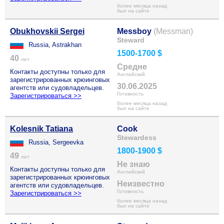
более месяца назад
был на сайте
Obukhovskii Sergei
Messboy
(Messman)
Steward
Russia, Astrakhan
1500-1700 $
40
лет
Средне
Контакты доступны только для
Английский
зарегистрированных крюинговых
30.06.2025
агентств или судовладельцев.
Готовность
Зарегистрироваться >>
более месяца назад
был на сайте
Kolesnik Tatiana
Cook
Stewardess
Russia, Sergeevka
1800-1900 $
49
лет
Не знаю
Контакты доступны только для
Английский
зарегистрированных крюинговых
Неизвестно
агентств или судовладельцев.
Готовность
Зарегистрироваться >>
более месяца назад
был на сайте