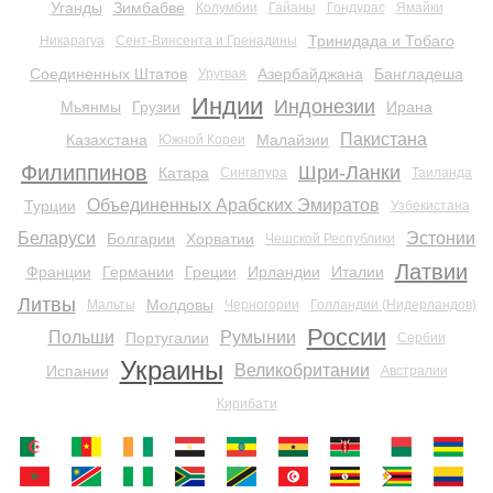
Уганды
Зимбабве
Колумбии
Гайаны
Гондурас
Ямайки
Тринидада и Тобаго
Никарагуа
Сент-Винсента и Гренадины
Соединенных Штатов
Азербайджана
Бангладеша
Уругвая
Индии
Индонезии
Мьянмы
Грузии
Ирана
Пакистана
Казахстана
Малайзии
Южной Кореи
Филиппинов
Шри-Ланки
Катара
Сингапура
Таиланда
Объединенных Арабских Эмиратов
Турции
Узбекистана
Беларуси
Эстонии
Болгарии
Хорватии
Чешской Республики
Латвии
Франции
Германии
Греции
Ирландии
Италии
Литвы
Молдовы
Мальты
Черногории
Голландии (Нидерландов)
России
Польши
Румынии
Португалии
Сербии
Украины
Великобритании
Испании
Австралии
Кирибати