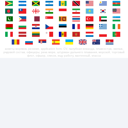
анкеты моряков, резюме, application form, CV, палубная команда, плавсостав, экипаж,
рядовой состав, офицеры, река море, штурман дальнего плавания, морской, торговый
флот, офшор, список, ищу работу, вахтенный, класса