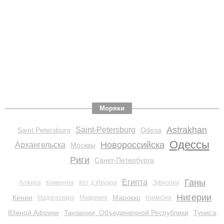
Моряки
Astrakhan
Saint-Petersburg
Saint Petersburg
Odesa
Одессы
Новороссийска
Архангельска
Москвы
Риги
Санкт-Петербурга
Ганы
Египта
Алжира
Камеруна
Кот д`Ивуара
Эфиопии
Нигерии
Кении
Марокко
Мадагаскара
Маврикия
Намибии
Южной Африки
Танзании, Объединенной Республики
Туниса