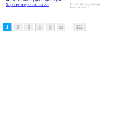
Зарегистрироваться >>
более месяца назад
был на сайте
1
2
3
4
5
>>
...
142