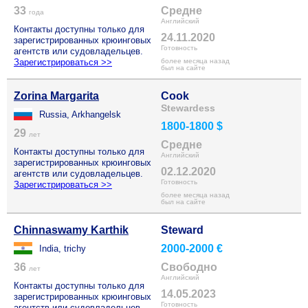
33
Средне
года
Английский
Контакты доступны только для
24.11.2020
зарегистрированных крюинговых
Готовность
агентств или судовладельцев.
Зарегистрироваться >>
более месяца назад
был на сайте
Zorina Margarita
Cook
Stewardess
Russia, Arkhangelsk
1800-1800 $
29
лет
Средне
Контакты доступны только для
Английский
зарегистрированных крюинговых
02.12.2020
агентств или судовладельцев.
Готовность
Зарегистрироваться >>
более месяца назад
был на сайте
Chinnaswamy Karthik
Steward
2000-2000 €
India, trichy
36
Свободно
лет
Английский
Контакты доступны только для
14.05.2023
зарегистрированных крюинговых
Готовность
агентств или судовладельцев.