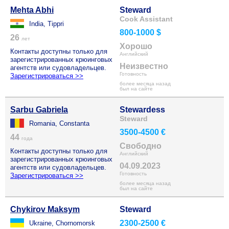
Mehta Abhi
Steward
Cook Assistant
India, Tippri
800-1000 $
26
лет
Хорошо
Контакты доступны только для
Английский
зарегистрированных крюинговых
Неизвестно
агентств или судовладельцев.
Готовность
Зарегистрироваться >>
более месяца назад
был на сайте
Sarbu Gabriela
Stewardess
Steward
Romania, Constanta
3500-4500 €
44
года
Свободно
Контакты доступны только для
Английский
зарегистрированных крюинговых
04.09.2023
агентств или судовладельцев.
Готовность
Зарегистрироваться >>
более месяца назад
был на сайте
Chykirov Maksym
Steward
2300-2500 €
Ukraine, Chornomorsk