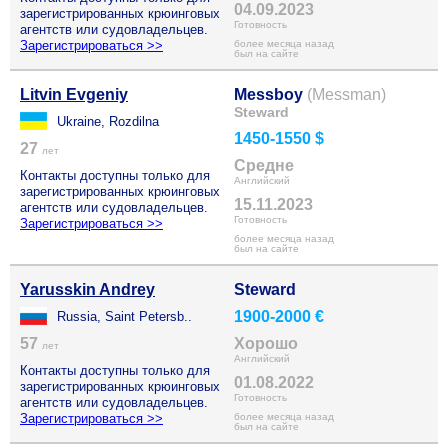
04.09.2023
зарегистрированных крюинговых
Готовность
агентств или судовладельцев.
Зарегистрироваться >>
более месяца назад
был на сайте
Litvin Evgeniy
Messboy
(Messman)
Steward
Ukraine, Rozdilna
1450-1550 $
27
лет
Средне
Контакты доступны только для
Английский
зарегистрированных крюинговых
15.11.2023
агентств или судовладельцев.
Готовность
Зарегистрироваться >>
более месяца назад
был на сайте
Yarusskin Andrey
Steward
1900-2000 €
Russia, Saint Petersb..
57
Хорошо
лет
Английский
Контакты доступны только для
01.08.2022
зарегистрированных крюинговых
Готовность
агентств или судовладельцев.
Зарегистрироваться >>
более месяца назад
был на сайте