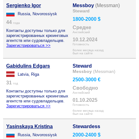
Sergienko Igor
Messboy
(Messman)
Steward
Russia, Novorossiysk
1800-2000 $
44
года
Средне
Контакты доступны только для
Английский
зарегистрированных крюинговых
10.12.2024
агентств или судовладельцев.
Готовность
Зарегистрироваться >>
более месяца назад
был на сайте
Gabidulins Edgars
Steward
Messboy
(Messman)
Latvia, Riga
2500-3000 €
31
год
Свободно
Контакты доступны только для
Английский
зарегистрированных крюинговых
01.10.2025
агентств или судовладельцев.
Готовность
Зарегистрироваться >>
более месяца назад
был на сайте
Yasinskaya Kristina
Stewardess
2000-2400 $
Russia, Novorossiysk