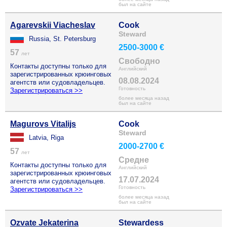
был на сайте
Agarevskii Viacheslav
Cook
Steward
Russia, St. Petersburg
2500-3000 €
57
лет
Свободно
Контакты доступны только для
Английский
зарегистрированных крюинговых
08.08.2024
агентств или судовладельцев.
Готовность
Зарегистрироваться >>
более месяца назад
был на сайте
Magurovs Vitalijs
Cook
Steward
Latvia, Riga
2000-2700 €
57
лет
Средне
Контакты доступны только для
Английский
зарегистрированных крюинговых
17.07.2024
агентств или судовладельцев.
Готовность
Зарегистрироваться >>
более месяца назад
был на сайте
Ozvate Jekaterina
Stewardess