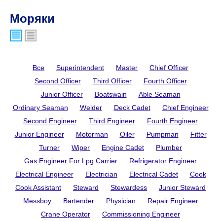
Моряки
Все
Superintendent
Master
Chief Officer
Second Officer
Third Officer
Fourth Officer
Junior Officer
Boatswain
Able Seaman
Ordinary Seaman
Welder
Deck Cadet
Chief Engineer
Second Engineer
Third Engineer
Fourth Engineer
Junior Engineer
Motorman
Oiler
Pumpman
Fitter
Turner
Wiper
Engine Cadet
Plumber
Gas Engineer For Lpg Carrier
Refrigerator Engineer
Electrical Engineer
Electrician
Electrical Cadet
Cook
Cook Assistant
Steward
Stewardess
Junior Steward
Messboy
Bartender
Physician
Repair Engineer
Crane Operator
Commissioning Engineer