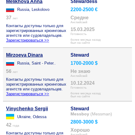
Melikhova Anna
Stewardess
2200-2500 €
Russia, Leskolovo
37
Средне
лет
Английский
Контакты доступны только для
15.03.2025
зарегистрированных крюинговых
Готовность
агентств или судовладельцев.
Зарегистрироваться >>
более месяца назад
был на сайте
Mirzoeva Dinara
Steward
1700-2000 $
Russia, Saint - Peter..
56
Не знаю
лет
Английский
Контакты доступны только для
10.12.2024
зарегистрированных крюинговых
Готовность
агентств или судовладельцев.
Зарегистрироваться >>
более месяца назад
был на сайте
Vinychenko Sergii
Steward
Messboy
(Messman)
Ukraine, Odessa
2800-3000 $
42
года
Хорошо
Контакты доступны только для
Английский