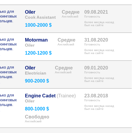
ько для
Oiler
Средне
09.08.2021
рюинговых
Cook Assistant
Английский
Готовность
ельцев.
более месяца назад
1000-2000 $
>
был на сайте
ько для
Motorman
Средне
31.08.2020
рюинговых
Oiler
Английский
Готовность
ельцев.
более месяца назад
1200-1200 $
>
был на сайте
ько для
Oiler
Средне
09.01.2020
рюинговых
Electrician
Английский
Готовность
ельцев.
более месяца назад
900-2000 $
>
был на сайте
ько для
Engine Cadet
(Trainee)
23.08.2018
рюинговых
Oiler
Готовность
ельцев.
более месяца назад
800-1000 $
>
был на сайте
Свободно
Английский