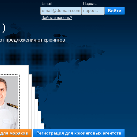
Email
Пароль
Забыли пароль?
 )
ют предложения от крюингов
 для моряков
Регистрация для крюинговых агентств