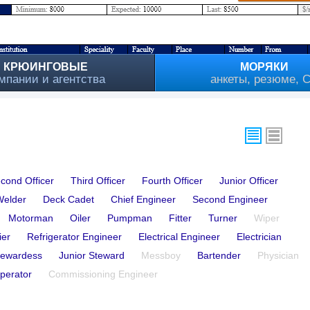
КРЮИНГОВЫЕ
МОРЯКИ
мпании и агентства
анкеты, резюме, 
cond Officer
Third Officer
Fourth Officer
Junior Officer
Welder
Deck Cadet
Chief Engineer
Second Engineer
Motorman
Oiler
Pumpman
Fitter
Turner
Wiper
ier
Refrigerator Engineer
Electrical Engineer
Electrician
tewardess
Junior Steward
Messboy
Bartender
Physician
perator
Commissioning Engineer