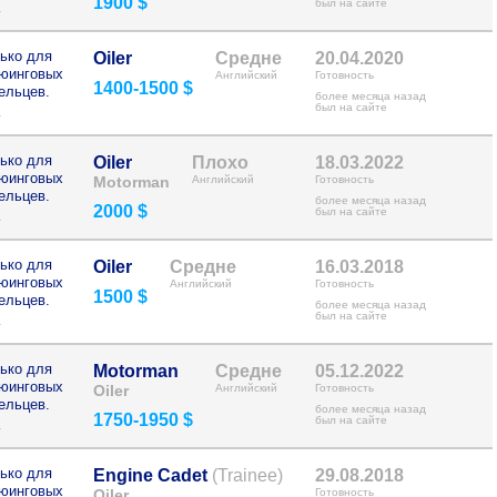
1900 $
>
был на сайте
ько для
Oiler
Средне
20.04.2020
рюинговых
Английский
Готовность
1400-1500 $
ельцев.
более месяца назад
>
был на сайте
ько для
Oiler
Плохо
18.03.2022
рюинговых
Motorman
Английский
Готовность
ельцев.
более месяца назад
2000 $
>
был на сайте
ько для
Oiler
Средне
16.03.2018
рюинговых
Английский
Готовность
1500 $
ельцев.
более месяца назад
>
был на сайте
ько для
Motorman
Средне
05.12.2022
рюинговых
Oiler
Английский
Готовность
ельцев.
более месяца назад
1750-1950 $
>
был на сайте
ько для
Engine Cadet
(Trainee)
29.08.2018
рюинговых
Oiler
Готовность