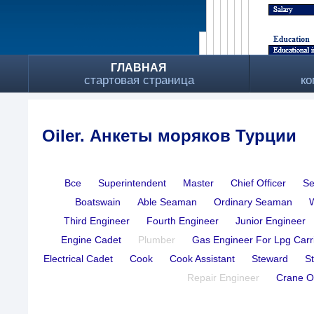
ГЛАВНАЯ
стартовая страница
ко
Oiler. Анкеты моряков Турции
Все
Superintendent
Master
Chief Officer
Se
Boatswain
Able Seaman
Ordinary Seaman
Third Engineer
Fourth Engineer
Junior Engineer
Engine Cadet
Plumber
Gas Engineer For Lpg Carr
Electrical Cadet
Cook
Cook Assistant
Steward
S
Repair Engineer
Crane O