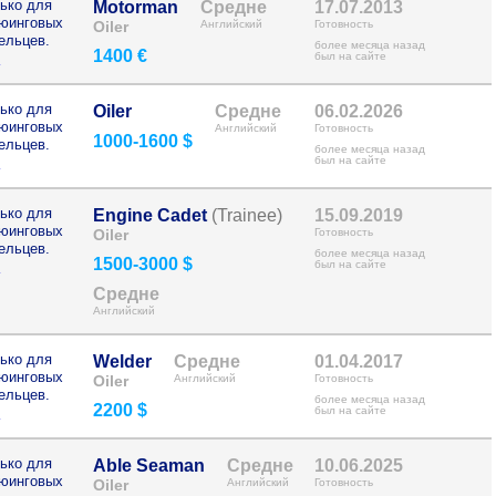
ько для
Motorman
Средне
17.07.2013
рюинговых
Oiler
Английский
Готовность
ельцев.
более месяца назад
1400 €
>
был на сайте
ько для
Oiler
Средне
06.02.2026
рюинговых
Английский
Готовность
1000-1600 $
ельцев.
более месяца назад
>
был на сайте
ько для
Engine Cadet
(Trainee)
15.09.2019
рюинговых
Oiler
Готовность
ельцев.
более месяца назад
1500-3000 $
>
был на сайте
Средне
Английский
ько для
Welder
Средне
01.04.2017
рюинговых
Oiler
Английский
Готовность
ельцев.
более месяца назад
2200 $
>
был на сайте
ько для
Able Seaman
Средне
10.06.2025
рюинговых
Oiler
Английский
Готовность