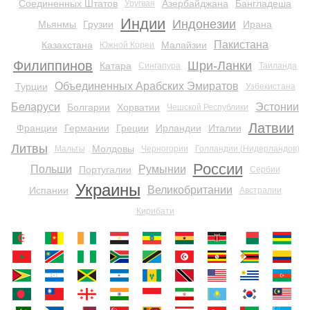
Соединенных Штатов
Азербайджана
Бангладеша
Уругвая
Индии
Индонезии
Мьянмы
Грузии
Ирана
Пакистана
Казахстана
Малайзии
Южной Кореи
Филиппинов
Шри-Ланки
Катара
Сингапура
Таиланда
Объединенных Арабских Эмиратов
Турции
Узбекистана
Беларуси
Эстонии
Болгарии
Хорватии
Чешской Республики
Латвии
Франции
Германии
Греции
Ирландии
Италии
Литвы
Молдовы
Мальты
Черногории
Голландии (Нидерландов)
России
Польши
Румынии
Португалии
Сербии
Украины
Великобритании
Испании
Австралии
Кирибати