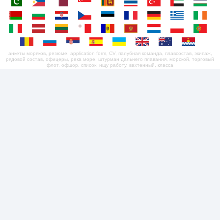
анкеты моряков, резюме, application form, CV, палубная команда, плавсостав, экипаж,
рядовой состав, офицеры, река море, штурман дальнего плавания, морской, торговый
флот, офшор, список, ищу работу, вахтенный, класса