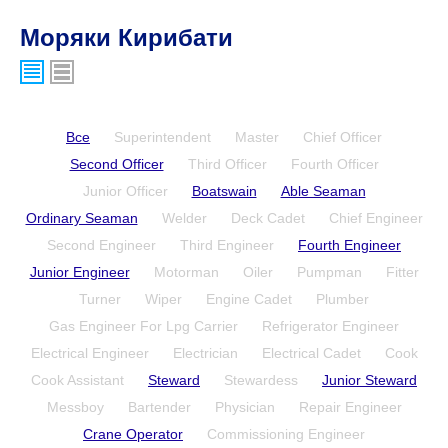
Моряки Кирибати
Все
Superintendent
Master
Chief Officer
Second Officer
Third Officer
Fourth Officer
Junior Officer
Boatswain
Able Seaman
Ordinary Seaman
Welder
Deck Cadet
Chief Engineer
Second Engineer
Third Engineer
Fourth Engineer
Junior Engineer
Motorman
Oiler
Pumpman
Fitter
Turner
Wiper
Engine Cadet
Plumber
Gas Engineer For Lpg Carrier
Refrigerator Engineer
Electrical Engineer
Electrician
Electrical Cadet
Cook
Cook Assistant
Steward
Stewardess
Junior Steward
Messboy
Bartender
Physician
Repair Engineer
Crane Operator
Commissioning Engineer