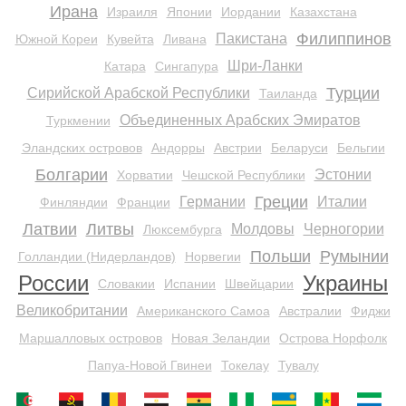
Ирана
Израиля
Японии
Иордании
Казахстана
Филиппинов
Пакистана
Южной Кореи
Кувейта
Ливана
Шри-Ланки
Катара
Сингапура
Турции
Сирийской Арабской Республики
Таиланда
Объединенных Арабских Эмиратов
Туркмении
Эландских островов
Андорры
Австрии
Беларуси
Бельгии
Болгарии
Эстонии
Хорватии
Чешской Республики
Греции
Германии
Италии
Финляндии
Франции
Латвии
Литвы
Молдовы
Черногории
Люксембурга
Польши
Румынии
Голландии (Нидерландов)
Норвегии
России
Украины
Словакии
Испании
Швейцарии
Великобритании
Американского Самоа
Австралии
Фиджи
Маршалловых островов
Новая Зеландии
Острова Норфолк
Папуа-Новой Гвинеи
Токелау
Тувалу