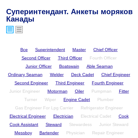
Суперинтендант. Анкеты моряков
Канады
Все
Superintendent
Master
Chief Officer
Second Officer
Third Officer
Fourth Officer
Junior Officer
Boatswain
Able Seaman
Ordinary Seaman
Welder
Deck Cadet
Chief Engineer
Second Engineer
Third Engineer
Fourth Engineer
Junior Engineer
Motorman
Oiler
Pumpman
Fitter
Turner
Wiper
Engine Cadet
Plumber
Gas Engineer For Lpg Carrier
Refrigerator Engineer
Electrical Engineer
Electrician
Electrical Cadet
Cook
Cook Assistant
Steward
Stewardess
Junior Steward
Messboy
Bartender
Physician
Repair Engineer