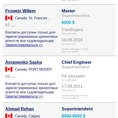
был на сайте
Frowein Willem
Master
Superintendent
Canada, St. Francois ..
6000 $
67
лет
Свободно
Контакты доступны только для
Английский
зарегистрированных крюинговых
18.08.2016
агентств или судовладельцев.
Готовность
Зарегистрироваться >>
более месяца назад
был на сайте
Avramenko Sasha
Chief Engineer
Superintendent
Canada, PORT MOODY
Не указано
58
лет
Английский
Контакты доступны только для
17.08.2011
зарегистрированных крюинговых
Готовность
агентств или судовладельцев.
более месяца назад
Зарегистрироваться >>
был на сайте
Ahmad Rehan
Superintendent
8000-9000 $
Canada, Calgary