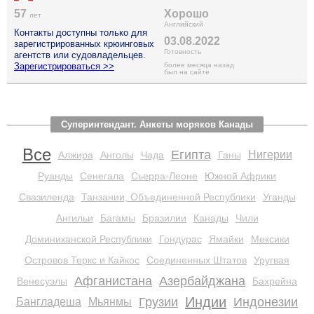
57
Хорошо
лет
Английский
Контакты доступны только для
03.08.2022
зарегистрированных крюинговых
Готовность
агентств или судовладельцев.
Зарегистрироваться >>
более месяца назад
был на сайте
Суперинтендант. Анкеты моряков Канады
Все
Египта
Нигерии
Алжира
Анголы
Чада
Ганы
Руанды
Сенегала
Сьерра-Леоне
Южной Африки
Свазиленда
Танзании, Объединенной Республики
Уганды
Ангильи
Багамы
Бразилии
Канады
Чили
Доминиканской Республики
Гондурас
Ямайки
Мексики
Островов Теркс и Кайкос
Соединенных Штатов
Уругвая
Афганистана
Азербайджана
Венесуэлы
Бахрейна
Индии
Грузии
Индонезии
Бангладеша
Мьянмы