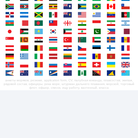
анкеты моряков, резюме, application form, CV, палубная команда, плавсостав, экипаж,
рядовой состав, офицеры, река море, штурман дальнего плавания, морской, торговый
флот, офшор, список, ищу работу, вахтенный, класса