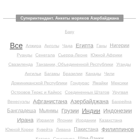
Суперинтендант. Анкеты моряков Азербайджана
Баку
Все
Египта
Нигерии
Алжира
Анголы
Чада
Ганы
Руанды
Сенегала
Сьерра-Леоне
Южной Африки
Свазиленда
Танзании, Объединенной Республики
Уганды
Ангильи
Багамы
Бразилии
Канады
Чили
Доминиканской Республики
Гондурас
Ямайки
Мексики
Островов Теркс и Кайкос
Соединенных Штатов
Уругвая
Афганистана
Азербайджана
Венесуэлы
Бахрейна
Индии
Грузии
Индонезии
Бангладеша
Мьянмы
Ирана
Израиля
Японии
Иордании
Казахстана
Филиппинов
Пакистана
Южной Кореи
Кувейта
Ливана
Шри-Ланки
Катара
Сингапура