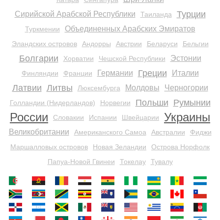
Турции
Сирийской Арабской Республики
Таиланда
Объединенных Арабских Эмиратов
Туркмении
Эландских островов
Андорры
Австрии
Беларуси
Бельгии
Болгарии
Эстонии
Хорватии
Чешской Республики
Греции
Германии
Италии
Финляндии
Франции
Латвии
Литвы
Молдовы
Черногории
Люксембурга
Польши
Румынии
Голландии (Нидерландов)
Норвегии
России
Украины
Словакии
Испании
Швейцарии
Великобритании
Американского Самоа
Австралии
Фиджи
Маршалловых островов
Новая Зеландии
Острова Норфолк
Папуа-Новой Гвинеи
Токелау
Тувалу