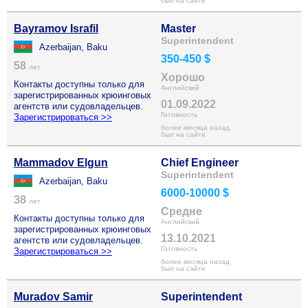
был на сайте
Bayramov Israfil
Master
Superintendent
Azerbaijan, Baku
350-450 $
58
лет
Хорошо
Контакты доступны только для
Английский
зарегистрированных крюинговых
01.09.2022
агентств или судовладельцев.
Готовность
Зарегистрироваться >>
более месяца назад
был на сайте
Mammadov Elgun
Chief Engineer
Superintendent
Azerbaijan, Baku
6000-10000 $
38
лет
Средне
Контакты доступны только для
Английский
зарегистрированных крюинговых
13.10.2021
агентств или судовладельцев.
Готовность
Зарегистрироваться >>
более месяца назад
был на сайте
Muradov Samir
Superintendent