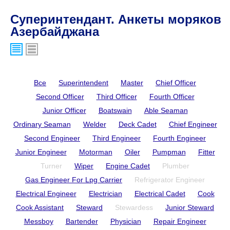
Суперинтендант. Анкеты моряков
Азербайджана
Все
Superintendent
Master
Chief Officer
Second Officer
Third Officer
Fourth Officer
Junior Officer
Boatswain
Able Seaman
Ordinary Seaman
Welder
Deck Cadet
Chief Engineer
Second Engineer
Third Engineer
Fourth Engineer
Junior Engineer
Motorman
Oiler
Pumpman
Fitter
Turner
Wiper
Engine Cadet
Plumber
Gas Engineer For Lpg Carrier
Refrigerator Engineer
Electrical Engineer
Electrician
Electrical Cadet
Cook
Cook Assistant
Steward
Stewardess
Junior Steward
Messboy
Bartender
Physician
Repair Engineer