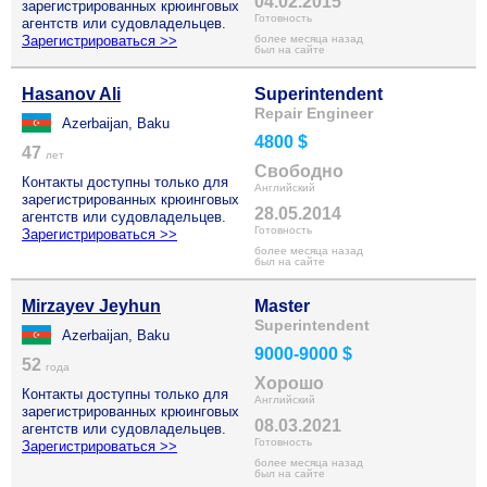
04.02.2015
зарегистрированных крюинговых
Готовность
агентств или судовладельцев.
Зарегистрироваться >>
более месяца назад
был на сайте
Hasanov Ali
Superintendent
Repair Engineer
Azerbaijan, Baku
4800 $
47
лет
Свободно
Контакты доступны только для
Английский
зарегистрированных крюинговых
28.05.2014
агентств или судовладельцев.
Готовность
Зарегистрироваться >>
более месяца назад
был на сайте
Mirzayev Jeyhun
Master
Superintendent
Azerbaijan, Baku
9000-9000 $
52
года
Хорошо
Контакты доступны только для
Английский
зарегистрированных крюинговых
08.03.2021
агентств или судовладельцев.
Готовность
Зарегистрироваться >>
более месяца назад
был на сайте