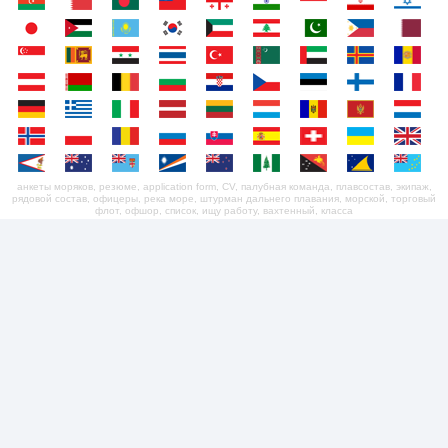
анкеты моряков, резюме, application form, CV, палубная команда, плавсостав, экипаж,
рядовой состав, офицеры, река море, штурман дальнего плавания, морской, торговый
флот, офшор, список, ищу работу, вахтенный, класса