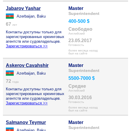
Jabarov Yashar
Master
Superintendent
Azerbaijan, Baku
400-500 $
67
лет
Свободно
Контакты доступны только для
Английский
зарегистрированных крюинговых
23.05.2017
агентств или судовладельцев.
Готовность
Зарегистрироваться >>
более месяца назад
был на сайте
Askerov Cavahshir
Master
Superintendent
Azerbaijan, Baku
5500-7000 $
72
года
Средне
Контакты доступны только для
Английский
зарегистрированных крюинговых
30.03.2016
агентств или судовладельцев.
Готовность
Зарегистрироваться >>
более месяца назад
был на сайте
Salmanov Teymur
Master
Superintendent
Azerbaijan, Baku