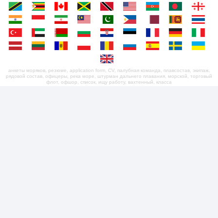
анкеты моряков, резюме, application form, CV, палубная команда, плавсостав, экипаж,
рядовой состав, офицеры, река море, штурман дальнего плавания, морской, торговый
флот, офшор, список, ищу работу, вахтенный, класса