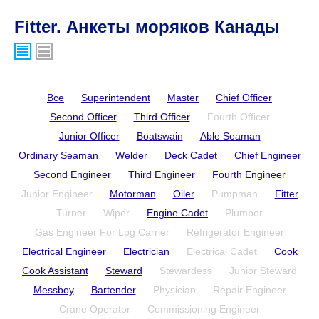
Fitter. Анкеты моряков Канады
Все
Superintendent
Master
Chief Officer
Second Officer
Third Officer
Fourth Officer
Junior Officer
Boatswain
Able Seaman
Ordinary Seaman
Welder
Deck Cadet
Chief Engineer
Second Engineer
Third Engineer
Fourth Engineer
Junior Engineer
Motorman
Oiler
Pumpman
Fitter
Turner
Wiper
Engine Cadet
Plumber
Gas Engineer For Lpg Carrier
Refrigerator Engineer
Electrical Engineer
Electrician
Electrical Cadet
Cook
Cook Assistant
Steward
Stewardess
Junior Steward
Messboy
Bartender
Physician
Repair Engineer
Crane Operator
Commissioning Engineer