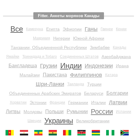
Fitter. Анкеты моряков Канады
Все
Ганы
Египта
Эфиопии
Камеруна
Гвинеи
Кении
Нигерии
Южной Африки
Маврикия
Танзании, Объединенной Республики
Зимбабве
Канады
Азербайджана
Ямайки
Тринидада и Тобаго
Соединенных Штатов
Индии
Грузии
Индонезии
Бангладеша
Ирана
Филиппинов
Пакистана
Малайзии
Катара
Шри-Ланки
Турции
Таиланда
Болгарии
Объединенных Арабских Эмиратов
Беларуси
Латвии
Эстонии
Германии
Италии
Хорватии
Франции
России
Литвы
Польши
Румынии
Молдовы
Испании
Украины
Великобритании
Швеции