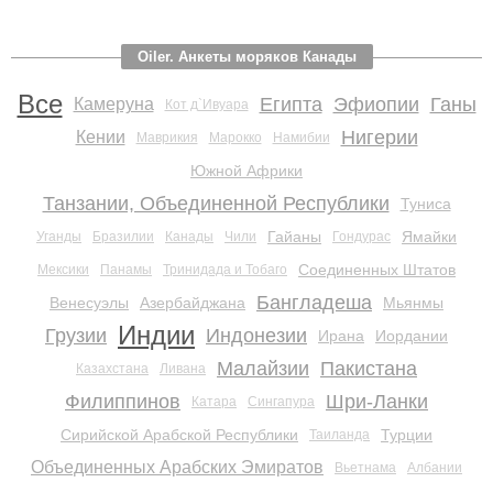
Oiler. Анкеты моряков Канады
Все
Египта
Эфиопии
Ганы
Камеруна
Кот д`Ивуара
Нигерии
Кении
Маврикия
Марокко
Намибии
Южной Африки
Танзании, Объединенной Республики
Туниса
Гайаны
Ямайки
Уганды
Бразилии
Канады
Чили
Гондурас
Соединенных Штатов
Мексики
Панамы
Тринидада и Тобаго
Бангладеша
Венесуэлы
Азербайджана
Мьянмы
Индии
Грузии
Индонезии
Ирана
Иордании
Малайзии
Пакистана
Казахстана
Ливана
Филиппинов
Шри-Ланки
Катара
Сингапура
Сирийской Арабской Республики
Турции
Таиланда
Объединенных Арабских Эмиратов
Вьетнама
Албании