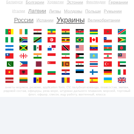
Болгарии
Эстонии
Германии
Беларуси
Хорватии
Финляндии
Латвии
Литвы
Молдовы
Польши
Румынии
Италии
Украины
России
Испании
Великобритании
анкеты моряков, резюме, application form, CV, палубная команда, плавсостав, экипаж,
рядовой состав, офицеры, река море, штурман дальнего плавания, морской, торговый
флот, офшор, список, ищу работу, вахтенный, класса