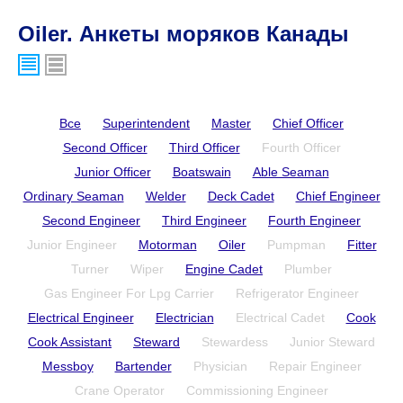
Oiler. Анкеты моряков Канады
Все
Superintendent
Master
Chief Officer
Second Officer
Third Officer
Fourth Officer
Junior Officer
Boatswain
Able Seaman
Ordinary Seaman
Welder
Deck Cadet
Chief Engineer
Second Engineer
Third Engineer
Fourth Engineer
Junior Engineer
Motorman
Oiler
Pumpman
Fitter
Turner
Wiper
Engine Cadet
Plumber
Gas Engineer For Lpg Carrier
Refrigerator Engineer
Electrical Engineer
Electrician
Electrical Cadet
Cook
Cook Assistant
Steward
Stewardess
Junior Steward
Messboy
Bartender
Physician
Repair Engineer
Crane Operator
Commissioning Engineer