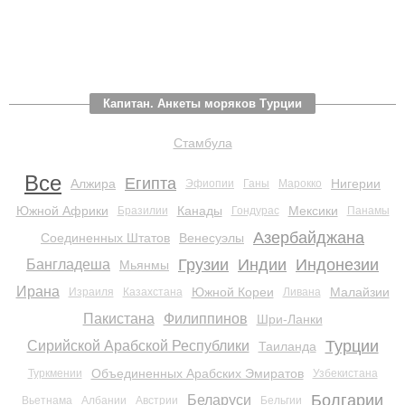
Капитан. Анкеты моряков Турции
Стамбула
Все
Египта
Алжира
Нигерии
Эфиопии
Ганы
Марокко
Южной Африки
Канады
Мексики
Бразилии
Гондурас
Панамы
Азербайджана
Соединенных Штатов
Венесуэлы
Грузии
Индии
Индонезии
Бангладеша
Мьянмы
Ирана
Южной Кореи
Малайзии
Израиля
Казахстана
Ливана
Пакистана
Филиппинов
Шри-Ланки
Турции
Сирийской Арабской Республики
Таиланда
Объединенных Арабских Эмиратов
Туркмении
Узбекистана
Болгарии
Беларуси
Вьетнама
Албании
Австрии
Бельгии