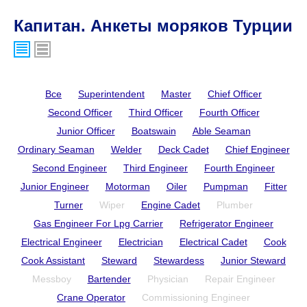
Капитан. Анкеты моряков Турции
Все
Superintendent
Master
Chief Officer
Second Officer
Third Officer
Fourth Officer
Junior Officer
Boatswain
Able Seaman
Ordinary Seaman
Welder
Deck Cadet
Chief Engineer
Second Engineer
Third Engineer
Fourth Engineer
Junior Engineer
Motorman
Oiler
Pumpman
Fitter
Turner
Wiper
Engine Cadet
Plumber
Gas Engineer For Lpg Carrier
Refrigerator Engineer
Electrical Engineer
Electrician
Electrical Cadet
Cook
Cook Assistant
Steward
Stewardess
Junior Steward
Messboy
Bartender
Physician
Repair Engineer
Crane Operator
Commissioning Engineer