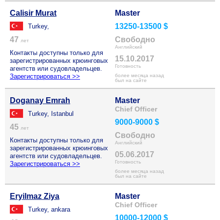
Calisir Murat
Master
13250-13500 $
Turkey,
47
Свободно
лет
Английский
Контакты доступны только для
15.10.2017
зарегистрированных крюинговых
Готовность
агентств или судовладельцев.
Зарегистрироваться >>
более месяца назад
был на сайте
Doganay Emrah
Master
Chief Officer
Turkey, Istanbul
9000-9000 $
45
лет
Свободно
Контакты доступны только для
Английский
зарегистрированных крюинговых
05.06.2017
агентств или судовладельцев.
Готовность
Зарегистрироваться >>
более месяца назад
был на сайте
Eryilmaz Ziya
Master
Chief Officer
Turkey, ankara
10000-12000 $