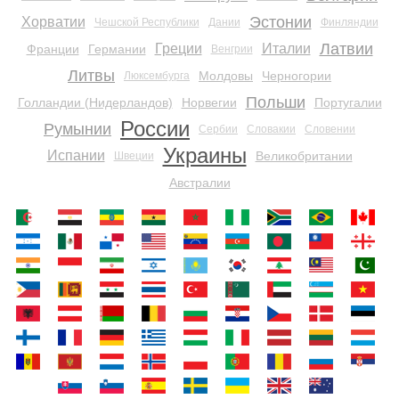
Эстонии
Хорватии
Чешской Республики
Дании
Финляндии
Латвии
Греции
Италии
Франции
Германии
Венгрии
Литвы
Молдовы
Черногории
Люксембурга
Польши
Голландии (Нидерландов)
Норвегии
Португалии
России
Румынии
Сербии
Словакии
Словении
Украины
Испании
Великобритании
Швеции
Австралии