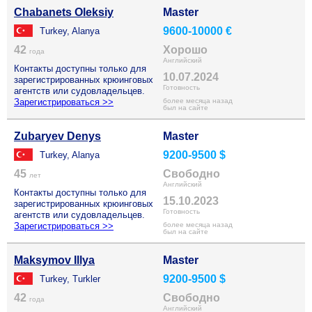
Chabanets Oleksiy
Master
9600-10000 €
Turkey, Alanya
42
Хорошо
года
Английский
Контакты доступны только для
10.07.2024
зарегистрированных крюинговых
Готовность
агентств или судовладельцев.
Зарегистрироваться >>
более месяца назад
был на сайте
Zubaryev Denys
Master
9200-9500 $
Turkey, Alanya
45
Свободно
лет
Английский
Контакты доступны только для
15.10.2023
зарегистрированных крюинговых
Готовность
агентств или судовладельцев.
Зарегистрироваться >>
более месяца назад
был на сайте
Maksymov Illya
Master
9200-9500 $
Turkey, Turkler
42
Свободно
года
Английский