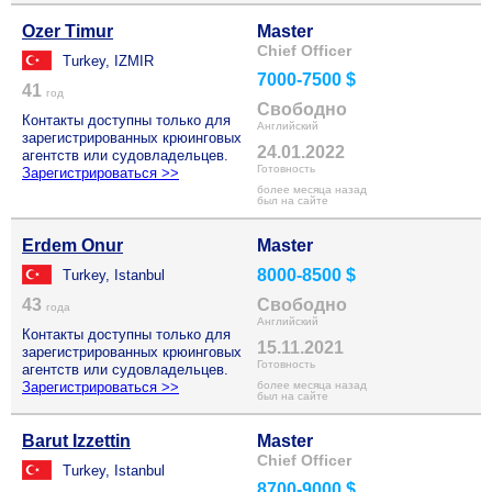
Ozer Timur
Master
Chief Officer
Turkey, IZMIR
7000-7500 $
41
год
Свободно
Контакты доступны только для
Английский
зарегистрированных крюинговых
24.01.2022
агентств или судовладельцев.
Готовность
Зарегистрироваться >>
более месяца назад
был на сайте
Erdem Onur
Master
8000-8500 $
Turkey, Istanbul
43
Свободно
года
Английский
Контакты доступны только для
15.11.2021
зарегистрированных крюинговых
Готовность
агентств или судовладельцев.
Зарегистрироваться >>
более месяца назад
был на сайте
Barut Izzettin
Master
Chief Officer
Turkey, Istanbul
8700-9000 $