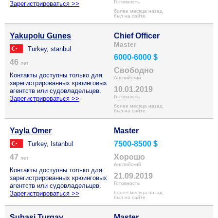
Готовность
Зарегистрироваться >>
более месяца назад
был на сайте
Yakupolu Gunes
Chief Officer
Master
Turkey, stanbul
6000-6000 $
46
лет
Свободно
Контакты доступны только для
Английский
зарегистрированных крюинговых
10.01.2019
агентств или судовладельцев.
Готовность
Зарегистрироваться >>
более месяца назад
был на сайте
Yayla Omer
Master
7500-8500 $
Turkey, Istanbul
47
Хорошо
лет
Английский
Контакты доступны только для
21.09.2019
зарегистрированных крюинговых
Готовность
агентств или судовладельцев.
Зарегистрироваться >>
более месяца назад
был на сайте
Subasi Turgay
Master