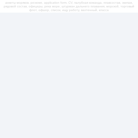
анкеты моряков, резюме, application form, CV, палубная команда, плавсостав, экипаж,
рядовой состав, офицеры, река море, штурман дальнего плавания, морской, торговый
флот, офшор, список, ищу работу, вахтенный, класса