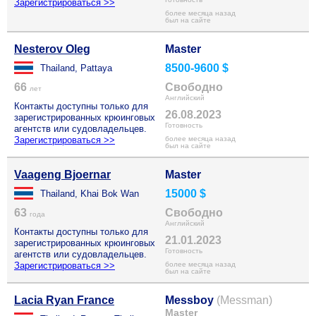
Зарегистрироваться >>
более месяца назад
был на сайте
Nesterov Oleg
Master
8500-9600 $
Thailand, Pattaya
66
Свободно
лет
Английский
Контакты доступны только для
26.08.2023
зарегистрированных крюинговых
Готовность
агентств или судовладельцев.
Зарегистрироваться >>
более месяца назад
был на сайте
Vaageng Bjoernar
Master
15000 $
Thailand, Khai Bok Wan
63
Свободно
года
Английский
Контакты доступны только для
21.01.2023
зарегистрированных крюинговых
Готовность
агентств или судовладельцев.
Зарегистрироваться >>
более месяца назад
был на сайте
Lacia Ryan France
Messboy
(Messman)
Master