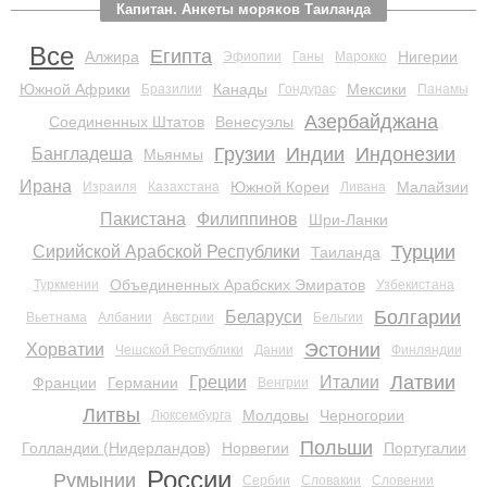
Капитан. Анкеты моряков Таиланда
Все
Египта
Алжира
Нигерии
Эфиопии
Ганы
Марокко
Южной Африки
Канады
Мексики
Бразилии
Гондурас
Панамы
Азербайджана
Соединенных Штатов
Венесуэлы
Грузии
Индии
Индонезии
Бангладеша
Мьянмы
Ирана
Южной Кореи
Малайзии
Израиля
Казахстана
Ливана
Пакистана
Филиппинов
Шри-Ланки
Турции
Сирийской Арабской Республики
Таиланда
Объединенных Арабских Эмиратов
Туркмении
Узбекистана
Болгарии
Беларуси
Вьетнама
Албании
Австрии
Бельгии
Эстонии
Хорватии
Чешской Республики
Дании
Финляндии
Латвии
Греции
Италии
Франции
Германии
Венгрии
Литвы
Молдовы
Черногории
Люксембурга
Польши
Голландии (Нидерландов)
Норвегии
Португалии
России
Румынии
Сербии
Словакии
Словении