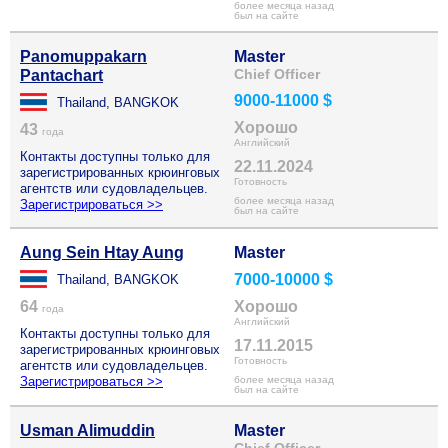
более месяца назад
был на сайте
Panomuppakarn
Master
Chief Officer
Pantachart
9000-11000 $
Thailand, BANGKOK
Хорошо
43
года
Английский
Контакты доступны только для
22.11.2024
зарегистрированных крюинговых
Готовность
агентств или судовладельцев.
более месяца назад
Зарегистрироваться >>
был на сайте
Aung Sein Htay Aung
Master
7000-10000 $
Thailand, BANGKOK
64
Хорошо
года
Английский
Контакты доступны только для
17.11.2015
зарегистрированных крюинговых
Готовность
агентств или судовладельцев.
Зарегистрироваться >>
более месяца назад
был на сайте
Usman Alimuddin
Master