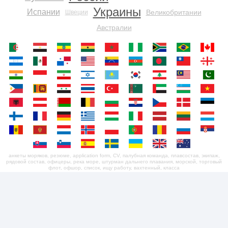
Украины
Испании
Великобритании
Швеции
Австралии
анкеты моряков, резюме, application form, CV, палубная команда, плавсостав, экипаж,
рядовой состав, офицеры, река море, штурман дальнего плавания, морской, торговый
флот, офшор, список, ищу работу, вахтенный, класса