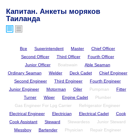
Капитан. Анкеты моряков
Таиланда
Все
Superintendent
Master
Chief Officer
Second Officer
Third Officer
Fourth Officer
Junior Officer
Boatswain
Able Seaman
Ordinary Seaman
Welder
Deck Cadet
Chief Engineer
Second Engineer
Third Engineer
Fourth Engineer
Junior Engineer
Motorman
Oiler
Pumpman
Fitter
Turner
Wiper
Engine Cadet
Plumber
Gas Engineer For Lpg Carrier
Refrigerator Engineer
Electrical Engineer
Electrician
Electrical Cadet
Cook
Cook Assistant
Steward
Stewardess
Junior Steward
Messboy
Bartender
Physician
Repair Engineer