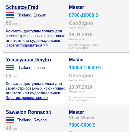
Schuetze Fred
Master
8700-10000 $
Thailand, Erawan
66
Свободно
лет
Английский
Контакты доступны только для
18.01.2018
зарегистрированных крюинговых
Готовность
агентств или судовладельцев.
Зарегистрироваться >>
более месяца назад
был на сайте
Yemelyanov Dmytro
Master
10000-10500 €
Thailand, Lipanoi
58
Свободно
лет
Английский
Контакты доступны только для
13.07.2024
зарегистрированных крюинговых
Готовность
агентств или судовладельцев.
Зарегистрироваться >>
более месяца назад
был на сайте
Sawatlon Ronnachit
Master
Chief Officer
Thailand, Rayong
7000-9000 $
49
лет