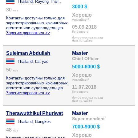
Thailand, Rayong Thail..
3000 $
30
лет
Хорошо
Контакты доступны только для
Английский
зарегистрированных крюинговых
05.09.2018
агентств или судовладельцев.
Готовность
Зарегистрироваться >>
более месяца назад
был на сайте
Suleiman Abdullah
Master
Chief Officer
Thailand, Lat yao
5000-6000 $
50
лет
Хорошо
Контакты доступны только для
Английский
зарегистрированных крюинговых
11.07.2018
агентств или судовладельцев.
Готовность
Зарегистрироваться >>
более месяца назад
был на сайте
Therawutthikul Phuriwat
Master
Superintendent
Thailand, Bangkok
7000-9000 $
48
лет
Хорошо