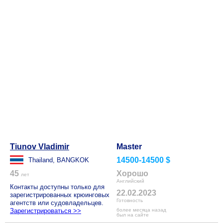
Tiunov Vladimir
Master
14500-14500 $
Thailand, BANGKOK
45
Хорошо
лет
Английский
Контакты доступны только для
22.02.2023
зарегистрированных крюинговых
Готовность
агентств или судовладельцев.
Зарегистрироваться >>
более месяца назад
был на сайте