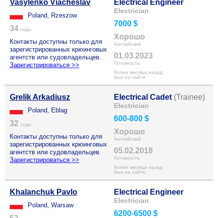
Vasylenko Viacheslav
Electrical Engineer
Electrician
Poland, Rzeszow
7000 $
34
года
Хорошо
Контакты доступны только для
Английский
зарегистрированных крюинговых
01.03.2023
агентств или судовладельцев.
Готовность
Зарегистрироваться >>
более месяца назад
был на сайте
Grelik Arkadiusz
Electrical Cadet
(Trainee)
Electrician
Poland, Eblag
600-800 $
32
года
Хорошо
Контакты доступны только для
Английский
зарегистрированных крюинговых
05.02.2018
агентств или судовладельцев.
Готовность
Зарегистрироваться >>
более месяца назад
был на сайте
Khalanchuk Pavlo
Electrical Engineer
Electrician
Poland, Warsaw
6200-6500 $