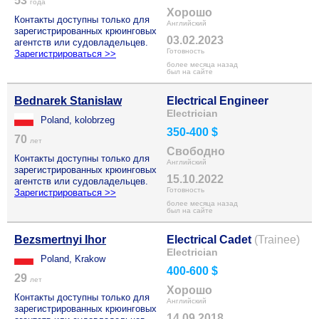
53
года
Хорошо
Контакты доступны только для
Английский
зарегистрированных крюинговых
03.02.2023
агентств или судовладельцев.
Готовность
Зарегистрироваться >>
более месяца назад
был на сайте
Bednarek Stanislaw
Electrical Engineer
Electrician
Poland, kolobrzeg
350-400 $
70
лет
Свободно
Контакты доступны только для
Английский
зарегистрированных крюинговых
15.10.2022
агентств или судовладельцев.
Готовность
Зарегистрироваться >>
более месяца назад
был на сайте
Bezsmertnyi Ihor
Electrical Cadet
(Trainee)
Electrician
Poland, Krakow
400-600 $
29
лет
Хорошо
Контакты доступны только для
Английский
зарегистрированных крюинговых
14.09.2018