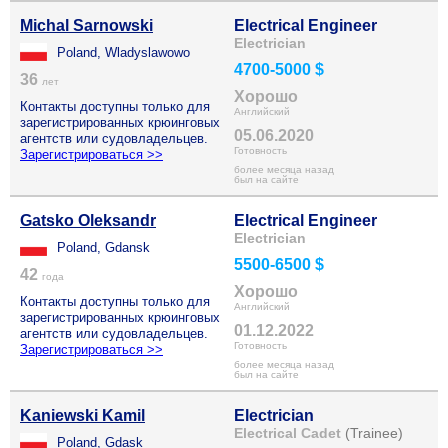
Michal Sarnowski
Electrical Engineer
Electrician
Poland, Wladyslawowo
4700-5000 $
36
лет
Хорошо
Контакты доступны только для
Английский
зарегистрированных крюинговых
05.06.2020
агентств или судовладельцев.
Готовность
Зарегистрироваться >>
более месяца назад
был на сайте
Gatsko Oleksandr
Electrical Engineer
Electrician
Poland, Gdansk
5500-6500 $
42
года
Хорошо
Контакты доступны только для
Английский
зарегистрированных крюинговых
01.12.2022
агентств или судовладельцев.
Готовность
Зарегистрироваться >>
более месяца назад
был на сайте
Kaniewski Kamil
Electrician
Electrical Cadet
(Trainee)
Poland, Gdask