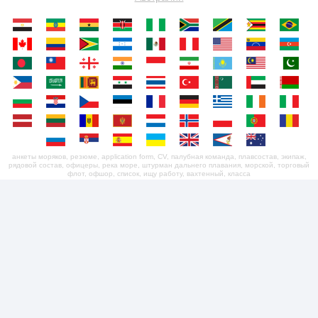
анкеты моряков, резюме, application form, CV, палубная команда, плавсостав, экипаж,
рядовой состав, офицеры, река море, штурман дальнего плавания, морской, торговый
флот, офшор, список, ищу работу, вахтенный, класса