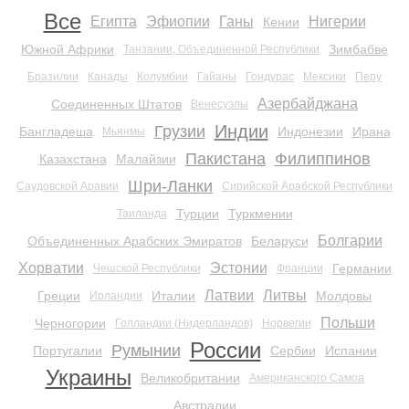
Все
Египта
Эфиопии
Ганы
Нигерии
Кении
Южной Африки
Зимбабве
Танзании, Объединенной Республики
Бразилии
Канады
Колумбии
Гайаны
Гондурас
Мексики
Перу
Азербайджана
Соединенных Штатов
Венесуэлы
Индии
Грузии
Бангладеша
Индонезии
Ирана
Мьянмы
Пакистана
Филиппинов
Казахстана
Малайзии
Шри-Ланки
Саудовской Аравии
Сирийской Арабской Республики
Турции
Туркмении
Таиланда
Болгарии
Объединенных Арабских Эмиратов
Беларуси
Хорватии
Эстонии
Германии
Чешской Республики
Франции
Латвии
Литвы
Греции
Италии
Молдовы
Ирландии
Польши
Черногории
Голландии (Нидерландов)
Норвегии
России
Румынии
Португалии
Сербии
Испании
Украины
Великобритании
Американского Самоа
Австралии