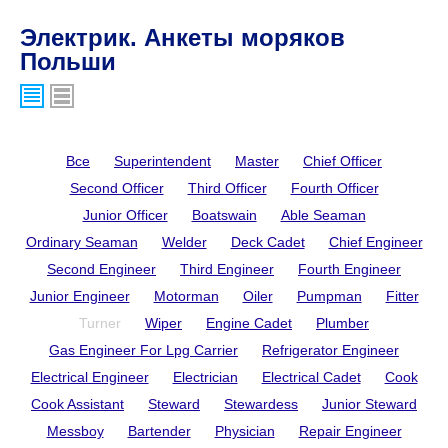
Электрик. Анкеты моряков
Польши
Все
Superintendent
Master
Chief Officer
Second Officer
Third Officer
Fourth Officer
Junior Officer
Boatswain
Able Seaman
Ordinary Seaman
Welder
Deck Cadet
Chief Engineer
Second Engineer
Third Engineer
Fourth Engineer
Junior Engineer
Motorman
Oiler
Pumpman
Fitter
Turner
Wiper
Engine Cadet
Plumber
Gas Engineer For Lpg Carrier
Refrigerator Engineer
Electrical Engineer
Electrician
Electrical Cadet
Cook
Cook Assistant
Steward
Stewardess
Junior Steward
Messboy
Bartender
Physician
Repair Engineer