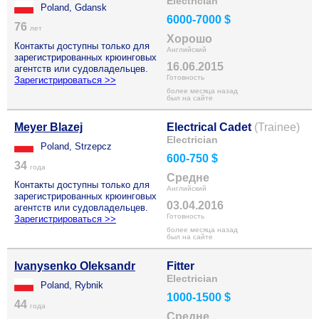
Electrician
Poland, Gdansk
6000-7000 $
76
лет
Хорошо
Контакты доступны только для
Английский
зарегистрированных крюинговых
16.06.2015
агентств или судовладельцев.
Готовность
Зарегистрироваться >>
более месяца назад
был на сайте
Meyer Blazej
Electrical Cadet
(Trainee)
Electrician
Poland, Strzepcz
600-750 $
34
года
Средне
Контакты доступны только для
Английский
зарегистрированных крюинговых
03.04.2016
агентств или судовладельцев.
Готовность
Зарегистрироваться >>
более месяца назад
был на сайте
Ivanysenko Oleksandr
Fitter
Electrician
Poland, Rybnik
1000-1500 $
44
года
Средне