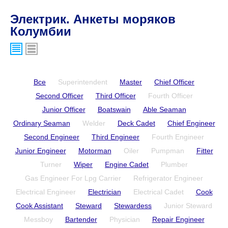
Электрик. Анкеты моряков
Колумбии
Все
Superintendent
Master
Chief Officer
Second Officer
Third Officer
Fourth Officer
Junior Officer
Boatswain
Able Seaman
Ordinary Seaman
Welder
Deck Cadet
Chief Engineer
Second Engineer
Third Engineer
Fourth Engineer
Junior Engineer
Motorman
Oiler
Pumpman
Fitter
Turner
Wiper
Engine Cadet
Plumber
Gas Engineer For Lpg Carrier
Refrigerator Engineer
Electrical Engineer
Electrician
Electrical Cadet
Cook
Cook Assistant
Steward
Stewardess
Junior Steward
Messboy
Bartender
Physician
Repair Engineer