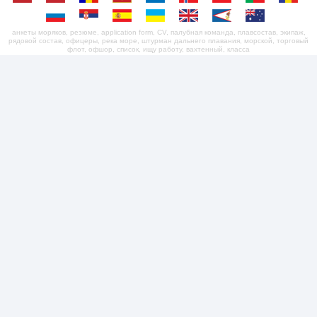
анкеты моряков, резюме, application form, CV, палубная команда, плавсостав, экипаж,
рядовой состав, офицеры, река море, штурман дальнего плавания, морской, торговый
флот, офшор, список, ищу работу, вахтенный, класса