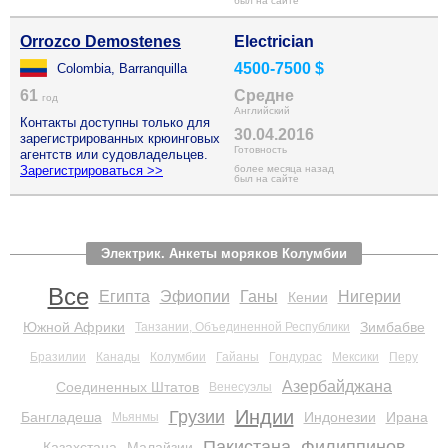
был на сайте
Orrozco Demostenes
Electrician
4500-7500 $
Colombia, Barranquilla
61
Средне
год
Английский
Контакты доступны только для
30.04.2016
зарегистрированных крюинговых
Готовность
агентств или судовладельцев.
Зарегистрироваться >>
более месяца назад
был на сайте
Электрик. Анкеты моряков Колумбии
Все
Египта
Эфиопии
Ганы
Нигерии
Кении
Южной Африки
Зимбабве
Танзании, Объединенной Республики
Бразилии
Канады
Колумбии
Гайаны
Гондурас
Мексики
Перу
Азербайджана
Соединенных Штатов
Венесуэлы
Индии
Грузии
Бангладеша
Индонезии
Ирана
Мьянмы
Пакистана
Филиппинов
Казахстана
Малайзии