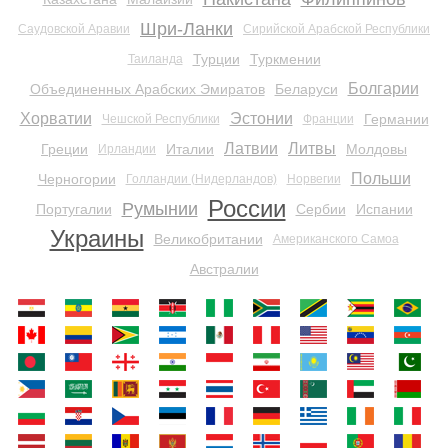
Шри-Ланки
Саудовской Аравии
Сирийской Арабской Республики
Турции
Туркмении
Таиланда
Болгарии
Объединенных Арабских Эмиратов
Беларуси
Хорватии
Эстонии
Германии
Чешской Республики
Франции
Латвии
Литвы
Греции
Италии
Молдовы
Ирландии
Польши
Черногории
Голландии (Нидерландов)
Норвегии
России
Румынии
Португалии
Сербии
Испании
Украины
Великобритании
Американского Самоа
Австралии