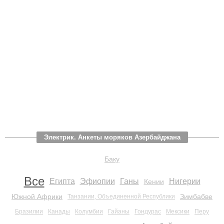
Электрик. Анкеты моряков Азербайджана
Баку
Все
Египта
Эфиопии
Ганы
Нигерии
Кении
Южной Африки
Зимбабве
Танзании, Объединенной Республики
Бразилии
Канады
Колумбии
Гайаны
Гондурас
Мексики
Перу