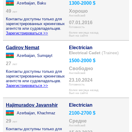
1300-2000 $
Azerbaijan, Baku
49
Хорошо
лет
Английский
Контакты доступны только для
07.01.2016
зарегистрированных крюинговых
Готовность
агентств или судовладельцев.
Зарегистрироваться >>
более месяца назад
был на сайте
Gadirov Nemat
Electrician
Electrical Cadet
(Trainee)
Azerbaijan, Sumqayt
1500-2000 $
27
лет
Свободно
Контакты доступны только для
Английский
зарегистрированных крюинговых
23.10.2024
агентств или судовладельцев.
Готовность
Зарегистрироваться >>
более месяца назад
был на сайте
Hajimuradov Javanshir
Electrician
2100-2700 $
Azerbaijan, Khachmaz
29
Средне
лет
Английский
Контакты доступны только для