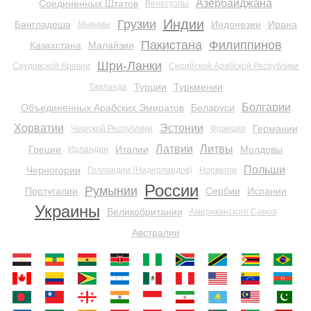
Азербайджана
Соединенных Штатов
Венесуэлы
Индии
Грузии
Бангладеша
Индонезии
Ирана
Мьянмы
Пакистана
Филиппинов
Казахстана
Малайзии
Шри-Ланки
Саудовской Аравии
Сирийской Арабской Республики
Турции
Туркмении
Таиланда
Болгарии
Объединенных Арабских Эмиратов
Беларуси
Хорватии
Эстонии
Германии
Чешской Республики
Франции
Латвии
Литвы
Греции
Италии
Молдовы
Ирландии
Польши
Черногории
Голландии (Нидерландов)
Норвегии
России
Румынии
Португалии
Сербии
Испании
Украины
Великобритании
Американского Самоа
Австралии