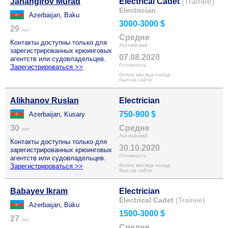
Jahangirov Murad
Electrical Cadet
(Trainee)
Electrician
Azerbaijan, Baku
3000-3000 $
29
лет
Средне
Контакты доступны только для
Английский
зарегистрированных крюинговых
07.08.2020
агентств или судовладельцев.
Готовность
Зарегистрироваться >>
более месяца назад
был на сайте
Alikhanov Ruslan
Electrician
750-900 $
Azerbaijan, Kusary
30
Средне
лет
Английский
Контакты доступны только для
30.10.2020
зарегистрированных крюинговых
Готовность
агентств или судовладельцев.
Зарегистрироваться >>
более месяца назад
был на сайте
Babayev Ikram
Electrician
Electrical Cadet
(Trainee)
Azerbaijan, Baku
1500-3000 $
27
лет
Средне