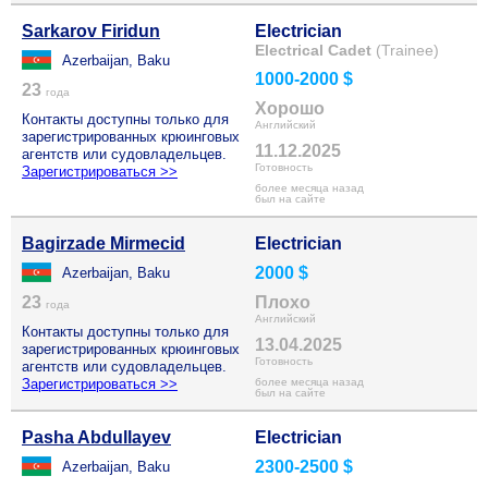
Sarkarov Firidun
Electrician
Electrical Cadet
(Trainee)
Azerbaijan, Baku
1000-2000 $
23
года
Хорошо
Контакты доступны только для
Английский
зарегистрированных крюинговых
11.12.2025
агентств или судовладельцев.
Готовность
Зарегистрироваться >>
более месяца назад
был на сайте
Bagirzade Mirmecid
Electrician
2000 $
Azerbaijan, Baku
23
Плохо
года
Английский
Контакты доступны только для
13.04.2025
зарегистрированных крюинговых
Готовность
агентств или судовладельцев.
Зарегистрироваться >>
более месяца назад
был на сайте
Pasha Abdullayev
Electrician
2300-2500 $
Azerbaijan, Baku