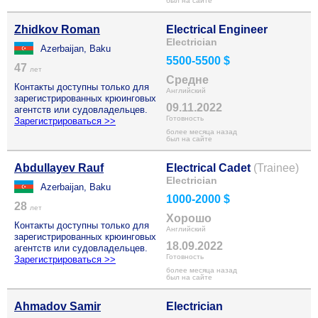
был на сайте
Zhidkov Roman
Electrical Engineer
Electrician
Azerbaijan, Baku
5500-5500 $
47
лет
Средне
Контакты доступны только для
Английский
зарегистрированных крюинговых
09.11.2022
агентств или судовладельцев.
Готовность
Зарегистрироваться >>
более месяца назад
был на сайте
Abdullayev Rauf
Electrical Cadet
(Trainee)
Electrician
Azerbaijan, Baku
1000-2000 $
28
лет
Хорошо
Контакты доступны только для
Английский
зарегистрированных крюинговых
18.09.2022
агентств или судовладельцев.
Готовность
Зарегистрироваться >>
более месяца назад
был на сайте
Ahmadov Samir
Electrician