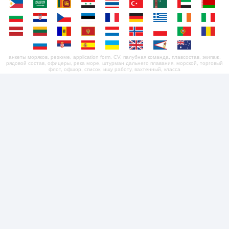
анкеты моряков, резюме, application form, CV, палубная команда, плавсостав, экипаж,
рядовой состав, офицеры, река море, штурман дальнего плавания, морской, торговый
флот, офшор, список, ищу работу, вахтенный, класса