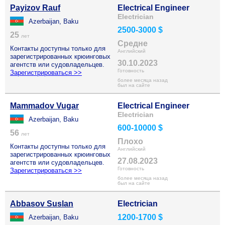
Payizov Rauf
Electrical Engineer
Electrician
Azerbaijan, Baku
2500-3000 $
25
лет
Средне
Контакты доступны только для
Английский
зарегистрированных крюинговых
30.10.2023
агентств или судовладельцев.
Готовность
Зарегистрироваться >>
более месяца назад
был на сайте
Mammadov Vugar
Electrical Engineer
Electrician
Azerbaijan, Baku
600-10000 $
56
лет
Плохо
Контакты доступны только для
Английский
зарегистрированных крюинговых
27.08.2023
агентств или судовладельцев.
Готовность
Зарегистрироваться >>
более месяца назад
был на сайте
Abbasov Suslan
Electrician
1200-1700 $
Azerbaijan, Baku