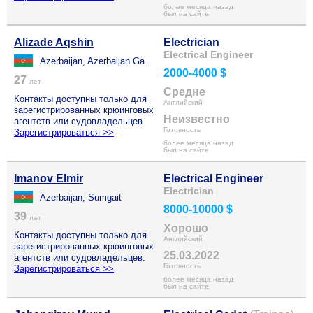
более месяца назад
был на сайте
Alizade Aqshin
Electrician
Electrical Engineer
Azerbaijan, Azerbaijan Ga..
2000-4000 $
27
лет
Средне
Контакты доступны только для
Английский
зарегистрированных крюинговых
Неизвестно
агентств или судовладельцев.
Готовность
Зарегистрироваться >>
более месяца назад
был на сайте
Imanov Elmir
Electrical Engineer
Electrician
Azerbaijan, Sumgait
8000-10000 $
39
лет
Хорошо
Контакты доступны только для
Английский
зарегистрированных крюинговых
25.03.2022
агентств или судовладельцев.
Готовность
Зарегистрироваться >>
более месяца назад
был на сайте