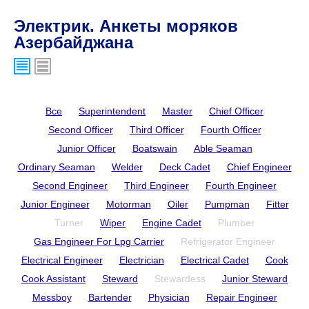
Электрик. Анкеты моряков
Азербайджана
Все
Superintendent
Master
Chief Officer
Second Officer
Third Officer
Fourth Officer
Junior Officer
Boatswain
Able Seaman
Ordinary Seaman
Welder
Deck Cadet
Chief Engineer
Second Engineer
Third Engineer
Fourth Engineer
Junior Engineer
Motorman
Oiler
Pumpman
Fitter
Turner
Wiper
Engine Cadet
Plumber
Gas Engineer For Lpg Carrier
Refrigerator Engineer
Electrical Engineer
Electrician
Electrical Cadet
Cook
Cook Assistant
Steward
Stewardess
Junior Steward
Messboy
Bartender
Physician
Repair Engineer