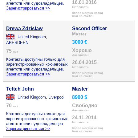
16.01.2016
агентств или судовладельцев.
Готовность
Зарегистрироваться >>
более месяца назад
был на сайте
Drewa Zdzislaw
Second Officer
Master
United Kingdom,
3000 €
ABERDEEN
Хорошо
75
лет
Английский
Контакты доступны только для
26.04.2015
зарегистрированных крюинговых
Готовность
агентств или судовладельцев.
более месяца назад
Зарегистрироваться >>
был на сайте
Tetteh John
Master
8900 $
United Kingdom, Liverpool
70
Свободно
лет
Английский
Контакты доступны только для
24.11.2014
зарегистрированных крюинговых
Готовность
агентств или судовладельцев.
Зарегистрироваться >>
более месяца назад
был на сайте