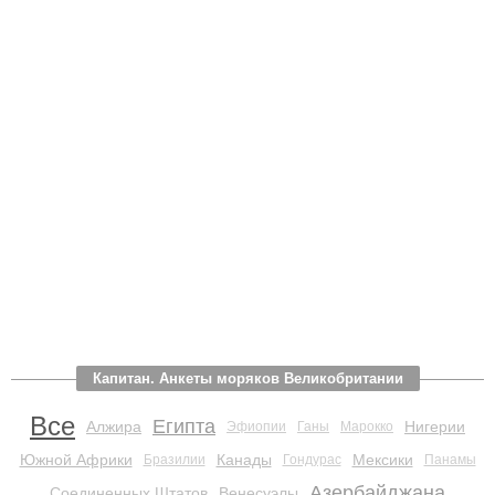
Капитан. Анкеты моряков Великобритании
Все
Египта
Алжира
Нигерии
Эфиопии
Ганы
Марокко
Южной Африки
Канады
Мексики
Бразилии
Гондурас
Панамы
Азербайджана
Соединенных Штатов
Венесуэлы