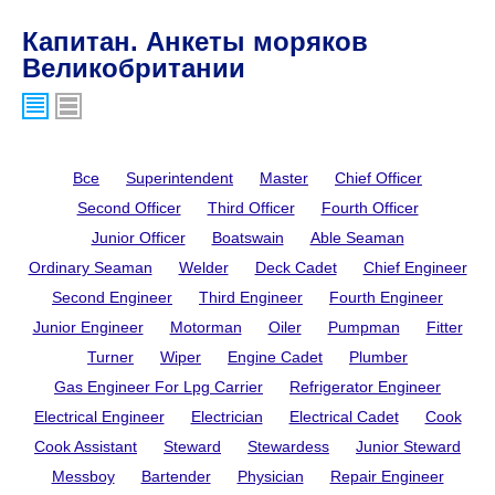
Капитан. Анкеты моряков
Великобритании
Все
Superintendent
Master
Chief Officer
Second Officer
Third Officer
Fourth Officer
Junior Officer
Boatswain
Able Seaman
Ordinary Seaman
Welder
Deck Cadet
Chief Engineer
Second Engineer
Third Engineer
Fourth Engineer
Junior Engineer
Motorman
Oiler
Pumpman
Fitter
Turner
Wiper
Engine Cadet
Plumber
Gas Engineer For Lpg Carrier
Refrigerator Engineer
Electrical Engineer
Electrician
Electrical Cadet
Cook
Cook Assistant
Steward
Stewardess
Junior Steward
Messboy
Bartender
Physician
Repair Engineer