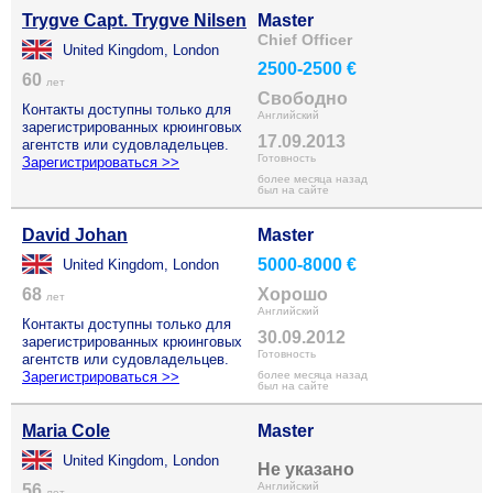
Trygve Capt. Trygve Nilsen
Master
Chief Officer
United Kingdom, London
2500-2500 €
60
лет
Свободно
Контакты доступны только для
Английский
зарегистрированных крюинговых
17.09.2013
агентств или судовладельцев.
Готовность
Зарегистрироваться >>
более месяца назад
был на сайте
David Johan
Master
5000-8000 €
United Kingdom, London
68
Хорошо
лет
Английский
Контакты доступны только для
30.09.2012
зарегистрированных крюинговых
Готовность
агентств или судовладельцев.
Зарегистрироваться >>
более месяца назад
был на сайте
Maria Cole
Master
United Kingdom, London
Не указано
Английский
56
лет