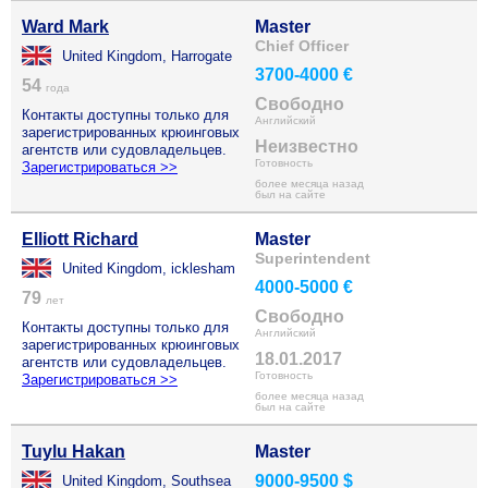
Ward Mark
Master
Chief Officer
United Kingdom, Harrogate
3700-4000 €
54
года
Свободно
Контакты доступны только для
Английский
зарегистрированных крюинговых
Неизвестно
агентств или судовладельцев.
Готовность
Зарегистрироваться >>
более месяца назад
был на сайте
Elliott Richard
Master
Superintendent
United Kingdom, icklesham
4000-5000 €
79
лет
Свободно
Контакты доступны только для
Английский
зарегистрированных крюинговых
18.01.2017
агентств или судовладельцев.
Готовность
Зарегистрироваться >>
более месяца назад
был на сайте
Tuylu Hakan
Master
9000-9500 $
United Kingdom, Southsea