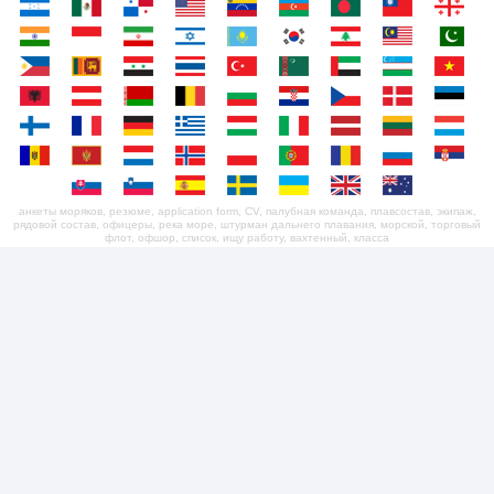
анкеты моряков, резюме, application form, CV, палубная команда, плавсостав, экипаж,
рядовой состав, офицеры, река море, штурман дальнего плавания, морской, торговый
флот, офшор, список, ищу работу, вахтенный, класса