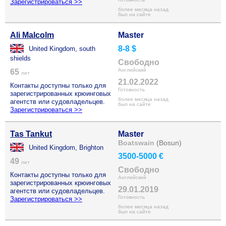
Зарегистрироваться >>
более месяца назад
был на сайте
Ali Malcolm
Master
8-8 $
United Kingdom, south
shields
Свободно
Английский
65
лет
21.02.2022
Контакты доступны только для
Готовность
зарегистрированных крюинговых
более месяца назад
агентств или судовладельцев.
был на сайте
Зарегистрироваться >>
Tas Tankut
Master
Boatswain
(Bosun)
United Kingdom, Brighton
3500-5000 €
49
лет
Свободно
Контакты доступны только для
Английский
зарегистрированных крюинговых
29.01.2019
агентств или судовладельцев.
Готовность
Зарегистрироваться >>
более месяца назад
был на сайте