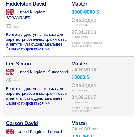
Hiddelston David
Master
8000-8000 $
United Kingdom,
STRANRAER
Свободно
Английский
73
года
27.01.2018
Контакты доступны только для
Готовность
зарегистрированных крюинговых
более месяца назад
агентств или судовладельцев.
был на сайте
Зарегистрироваться >>
Lee Simon
Master
Chief Officer
United Kingdom, Sunderland
15000 $
49
лет
Свободно
Контакты доступны только для
Английский
зарегистрированных крюинговых
04.09.2017
агентств или судовладельцев.
Готовность
Зарегистрироваться >>
более месяца назад
был на сайте
Carson David
Master
Chief Officer
United Kingdom, holywell
220-250 €