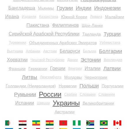
Грузии
Индии
Индонезии
Бангладеша
Мьянмы
Ирана
Южной Кореи
Малайзии
Израиля
Казахстана
Ливана
Пакистана
Филиппинов
Шри-Ланки
Турции
Сирийской Арабской Республики
Таиланда
Объединенных Арабских Эмиратов
Туркмении
Узбекистана
Болгарии
Беларуси
Вьетнама
Албании
Австрии
Бельгии
Эстонии
Хорватии
Чешской Республики
Дании
Финляндии
Латвии
Греции
Италии
Франции
Германии
Венгрии
Литвы
Молдовы
Черногории
Люксембурга
Польши
Голландии (Нидерландов)
Норвегии
Португалии
России
Румынии
Сербии
Словакии
Словении
Украины
Испании
Великобритании
Швеции
Австралии