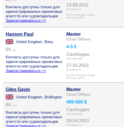
13.09.2011
Контакты доступны только для
Готовность
зарегистрированных крюинговых
более месяца назад
агентств или судовладельцев.
был на сайте
Зарегистрироваться >>
Hanson Paul
Master
Chief Officer
United Kingdom, Barry
4-5 €
65
лет
Свободно
Контакты доступны только для
Английский
зарегистрированных крюинговых
17.03.2021
агентств или судовладельцев.
Готовность
Зарегистрироваться >>
более месяца назад
был на сайте
Giles Gavin
Master
Chief Officer
United Kingdom, Bridlington
400-600 $
68
лет
Свободно
Контакты доступны только для
Английский
зарегистрированных крюинговых
24.04.2023
агентств или судовладельцев.
Готовность
Зарегистрироваться >>