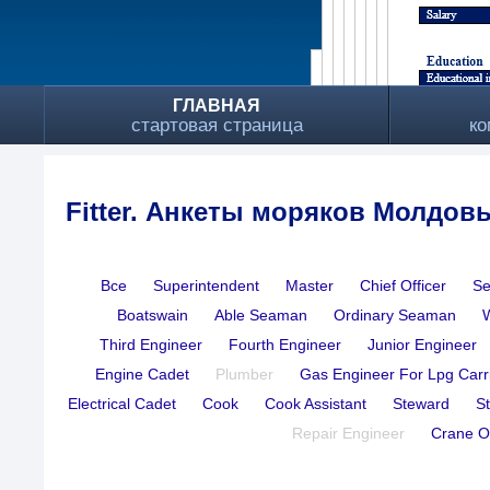
ГЛАВНАЯ
стартовая страница
ко
Fitter. Анкеты моряков Молдов
Все
Superintendent
Master
Chief Officer
Se
Boatswain
Able Seaman
Ordinary Seaman
Third Engineer
Fourth Engineer
Junior Engineer
Engine Cadet
Plumber
Gas Engineer For Lpg Carr
Electrical Cadet
Cook
Cook Assistant
Steward
S
Repair Engineer
Crane O