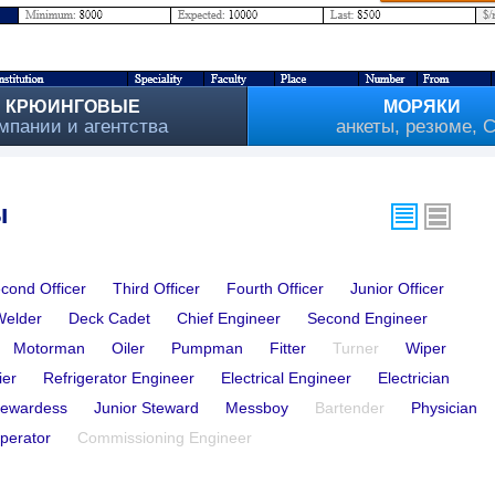
КРЮИНГОВЫЕ
МОРЯКИ
мпании и агентства
анкеты, резюме, 
ы
cond Officer
Third Officer
Fourth Officer
Junior Officer
Welder
Deck Cadet
Chief Engineer
Second Engineer
Motorman
Oiler
Pumpman
Fitter
Turner
Wiper
ier
Refrigerator Engineer
Electrical Engineer
Electrician
tewardess
Junior Steward
Messboy
Bartender
Physician
perator
Commissioning Engineer