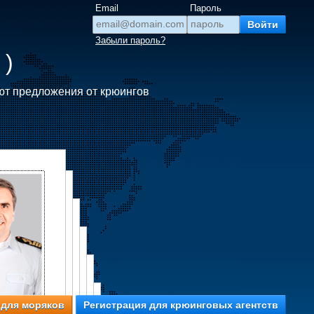
Email
Пароль
Забыли пароль?
 )
ют предложения от крюингов
 для моряков
Регистрация для крюинговых агентств