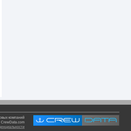
говых компаний
 CrewData.com
денциальности