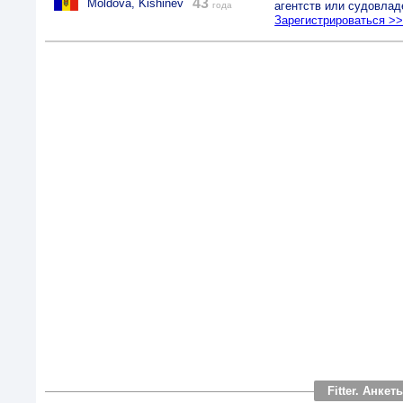
43
Moldova, Kishinev
агентств или судовлад
года
Зарегистрироваться >
Fitter. Анк