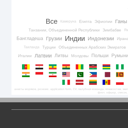
Все
Ганы
Египта
Эфиопии
Камеруна
Танзании, Объединенной Республики
Зимбабве
Я
Индии
Грузии
Индонезии
Бангладеша
Иран
Турции
Объединенных Арабских Эмиратов
Таиланда
Латвии
Литвы
Польши
Румын
Италии
Молдовы
анкеты моряков, резюме, application form, CV, палубная команда, плавсостав, э
флот, офшор, список,