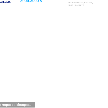
3000-3000 $
ельцев.
более месяца назад
>
был на сайте
еты моряков Молдовы