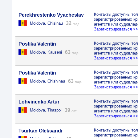
Контакты доступны тол
Perekhrestenko Vyacheslav
зарегистрированных к
32
Moldova, Chisinau
агентств или судовлад
года
Зарегистрироваться >
Контакты доступны тол
Postika Valentin
зарегистрированных к
63
Moldova, Kauseni
агентств или судовлад
года
Зарегистрироваться >
Контакты доступны тол
Postika Valentin
зарегистрированных к
63
Moldova, Chishinau
агентств или судовлад
года
Зарегистрироваться >
Контакты доступны тол
Lohvinenko Artur
зарегистрированных к
39
Moldova, Tiraspol
агентств или судовлад
лет
Зарегистрироваться >
Контакты доступны тол
Tsurkan Oleksandr
зарегистрированных к