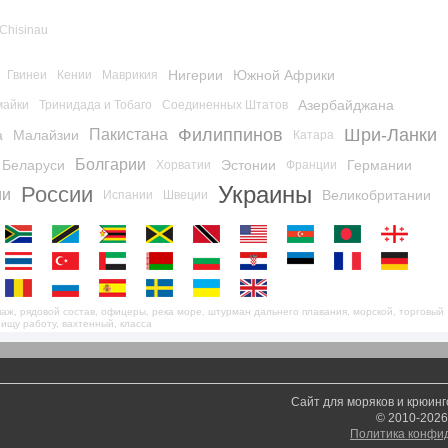
Chisinau
Нигерии
Южной Африки
Гвинеи
Кении
Маврикия
Азербайджана
майки
Тринидада и Тобаго
Соединенных Штатов
Филиппинов
Шри-Ланки
Пакистана
а
Малайзии
Катара
Болгарии
Беларуси
Эстонии
Германии
Хорватии
Франции
Украины
России
ии
Великобритании
Испании
Швеции
кипаж, рядовой состав, офицеры, река море, штурман дальнего плавания, морской, торговый
 ищу работу, вахтенный, класса
Сайт для моряков и крюин
© 2010-2026
Политика конфи