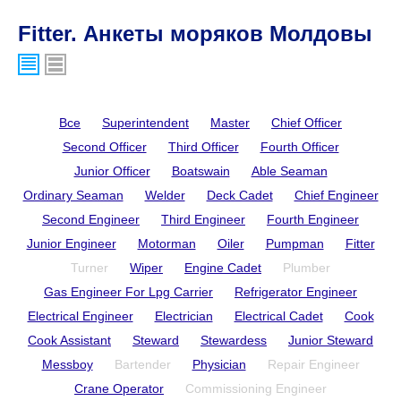
Fitter. Анкеты моряков Молдовы
Все
Superintendent
Master
Chief Officer
Second Officer
Third Officer
Fourth Officer
Junior Officer
Boatswain
Able Seaman
Ordinary Seaman
Welder
Deck Cadet
Chief Engineer
Second Engineer
Third Engineer
Fourth Engineer
Junior Engineer
Motorman
Oiler
Pumpman
Fitter
Turner
Wiper
Engine Cadet
Plumber
Gas Engineer For Lpg Carrier
Refrigerator Engineer
Electrical Engineer
Electrician
Electrical Cadet
Cook
Cook Assistant
Steward
Stewardess
Junior Steward
Messboy
Bartender
Physician
Repair Engineer
Crane Operator
Commissioning Engineer