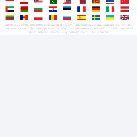
анкеты моряков, резюме, application form, CV, палубная команда, плавсостав, экипаж,
рядовой состав, офицеры, река море, штурман дальнего плавания, морской, торговый
флот, офшор, список, ищу работу, вахтенный, класса