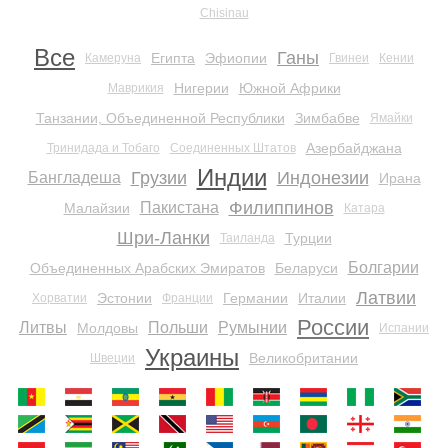
Chisinau
Все
Ганы
Египта
Эфиопии
Камеруна
Гвинеи
Кении
Нигерии
Южной Африки
Маврикия
Танзании, Объединенной Республики
Зимбабве
Ямайки
Азербайджана
Тринидада и Тобаго
Соединенных Штатов
Индии
Грузии
Индонезии
Бангладеша
Ирана
Филиппинов
Пакистана
Малайзии
Катара
Шри-Ланки
Турции
Таиланда
Болгарии
Объединенных Арабских Эмиратов
Беларуси
Латвии
Эстонии
Германии
Италии
Хорватии
Франции
России
Литвы
Польши
Румынии
Молдовы
Испании
Украины
Великобритании
Швеции