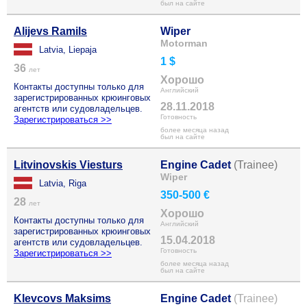
был на сайте
Alijevs Ramils
Wiper
Motorman
Latvia, Liepaja
1 $
36
лет
Хорошо
Контакты доступны только для
Английский
зарегистрированных крюинговых
28.11.2018
агентств или судовладельцев.
Готовность
Зарегистрироваться >>
более месяца назад
был на сайте
Litvinovskis Viesturs
Engine Cadet
(Trainee)
Wiper
Latvia, Riga
350-500 €
28
лет
Хорошо
Контакты доступны только для
Английский
зарегистрированных крюинговых
15.04.2018
агентств или судовладельцев.
Готовность
Зарегистрироваться >>
более месяца назад
был на сайте
Klevcovs Maksims
Engine Cadet
(Trainee)