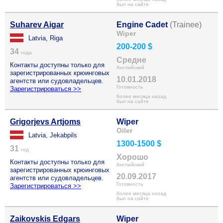
был на сайте
Suharev Aigar
Engine Cadet
(Trainee)
Wiper
Latvia, Riga
200-200 $
34
года
Средне
Контакты доступны только для
Английский
зарегистрированных крюинговых
10.01.2018
агентств или судовладельцев.
Готовность
Зарегистрироваться >>
более месяца назад
был на сайте
Grigorjevs Artjoms
Wiper
Oiler
Latvia, Jekabpils
1300-1500 $
31
год
Хорошо
Контакты доступны только для
Английский
зарегистрированных крюинговых
20.09.2017
агентств или судовладельцев.
Готовность
Зарегистрироваться >>
более месяца назад
был на сайте
Zaikovskis Edgars
Wiper