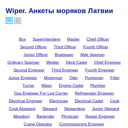
Wiper. Анкеты моряков Латвии
Все
Superintendent
Master
Chief Officer
Second Officer
Third Officer
Fourth Officer
Junior Officer
Boatswain
Able Seaman
Ordinary Seaman
Welder
Deck Cadet
Chief Engineer
Second Engineer
Third Engineer
Fourth Engineer
Junior Engineer
Motorman
Oiler
Pumpman
Fitter
Turner
Wiper
Engine Cadet
Plumber
Gas Engineer For Lpg Carrier
Refrigerator Engineer
Electrical Engineer
Electrician
Electrical Cadet
Cook
Cook Assistant
Steward
Stewardess
Junior Steward
Messboy
Bartender
Physician
Repair Engineer
Crane Operator
Commissioning Engineer