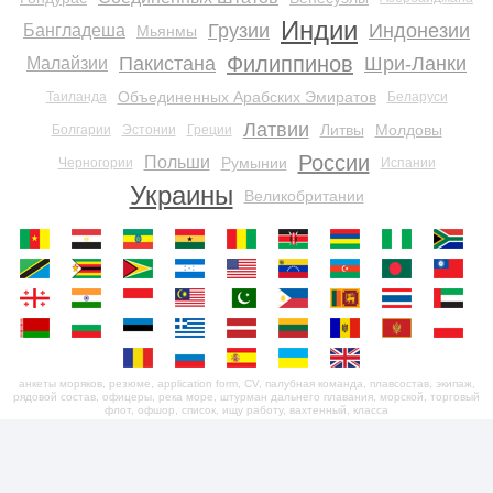
Индии
Грузии
Индонезии
Бангладеша
Мьянмы
Филиппинов
Пакистана
Шри-Ланки
Малайзии
Объединенных Арабских Эмиратов
Таиланда
Беларуси
Латвии
Литвы
Молдовы
Болгарии
Эстонии
Греции
России
Польши
Румынии
Черногории
Испании
Украины
Великобритании
анкеты моряков, резюме, application form, CV, палубная команда, плавсостав, экипаж,
рядовой состав, офицеры, река море, штурман дальнего плавания, морской, торговый
флот, офшор, список, ищу работу, вахтенный, класса