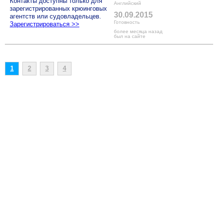
Контакты доступны только для
Английский
зарегистрированных крюинговых
30.09.2015
агентств или судовладельцев.
Готовность
Зарегистрироваться >>
более месяца назад
был на сайте
1
2
3
4