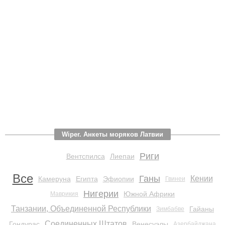
Wiper. Анкеты моряков Латвии
Риги
Вентспилса
Лиепаи
Все
Ганы
Кении
Камеруна
Египта
Эфиопии
Гвинеи
Нигерии
Южной Африки
Маврикия
Танзании, Объединенной Республики
Гайаны
Зимбабве
Соединенных Штатов
Гондурас
Венесуэлы
Азербайджана