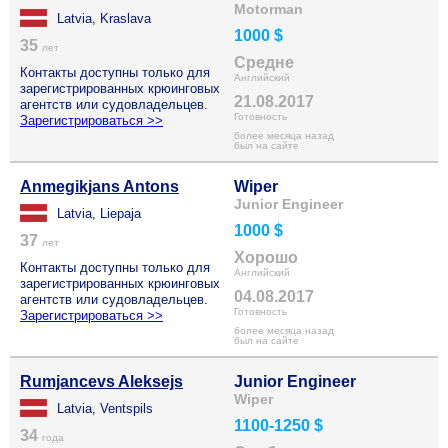
Motorman
Latvia, Kraslava
1000 $
35
лет
Средне
Контакты доступны только для
Английский
зарегистрированных крюинговых
21.08.2017
агентств или судовладельцев.
Готовность
Зарегистрироваться >>
более месяца назад
был на сайте
Anmegikjans Antons
Wiper
Junior Engineer
Latvia, Liepaja
1000 $
37
лет
Хорошо
Контакты доступны только для
Английский
зарегистрированных крюинговых
04.08.2017
агентств или судовладельцев.
Готовность
Зарегистрироваться >>
более месяца назад
был на сайте
Rumjancevs Aleksejs
Junior Engineer
Wiper
Latvia, Ventspils
1100-1250 $
34
года