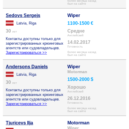
более месяца назад
был на сайте
Sedovs Sergejs
Wiper
1100-1500 €
Latvia, Riga
30
Средне
лет
Английский
Контакты доступны только для
14.02.2017
зарегистрированных крюинговых
Готовность
агентств или судовладельцев.
Зарегистрироваться >>
более месяца назад
был на сайте
Andersons Daniels
Wiper
Motorman
Latvia, Riga
1500-2000 $
30
лет
Хорошо
Контакты доступны только для
Английский
зарегистрированных крюинговых
26.12.2016
агентств или судовладельцев.
Готовность
Зарегистрироваться >>
более месяца назад
был на сайте
Tjuricevs Ilja
Motorman
Wiper