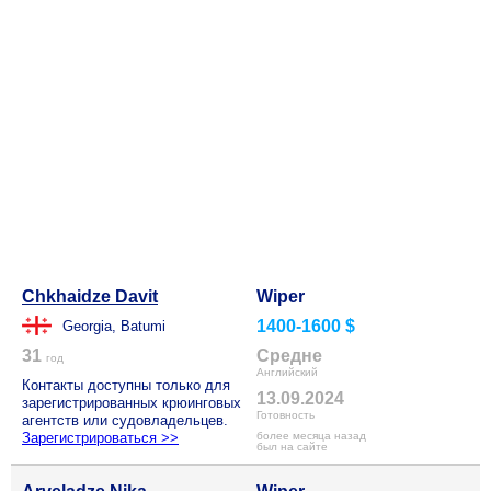
Chkhaidze Davit
Wiper
1400-1600 $
Georgia, Batumi
31
Средне
год
Английский
Контакты доступны только для
13.09.2024
зарегистрированных крюинговых
Готовность
агентств или судовладельцев.
Зарегистрироваться >>
более месяца назад
был на сайте