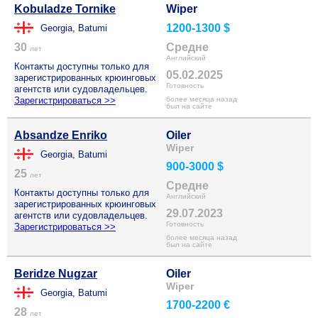
Kobuladze Tornike
Wiper
1200-1300 $
Georgia, Batumi
30
Средне
лет
Английский
Контакты доступны только для
05.02.2025
зарегистрированных крюинговых
Готовность
агентств или судовладельцев.
Зарегистрироваться >>
более месяца назад
был на сайте
Absandze Enriko
Oiler
Wiper
Georgia, Batumi
900-3000 $
25
лет
Средне
Контакты доступны только для
Английский
зарегистрированных крюинговых
29.07.2023
агентств или судовладельцев.
Готовность
Зарегистрироваться >>
более месяца назад
был на сайте
Beridze Nugzar
Oiler
Wiper
Georgia, Batumi
1700-2200 €
28
лет