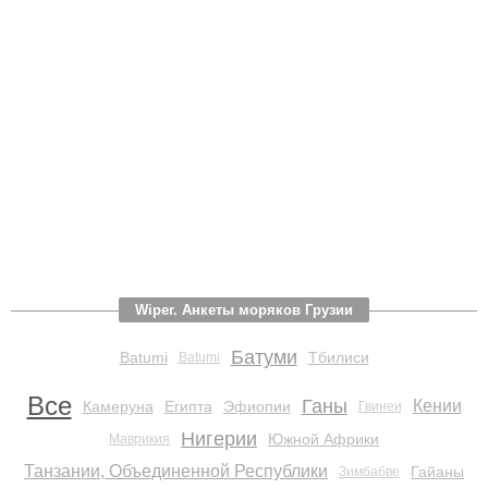
Wiper. Анкеты моряков Грузии
Батуми
Batumi
Тбилиси
Batumi
Все
Ганы
Кении
Камеруна
Египта
Эфиопии
Гвинеи
Нигерии
Южной Африки
Маврикия
Танзании, Объединенной Республики
Гайаны
Зимбабве