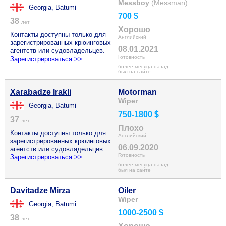
Messboy
(Messman)
Georgia, Batumi
700 $
38
лет
Хорошо
Контакты доступны только для
Английский
зарегистрированных крюинговых
08.01.2021
агентств или судовладельцев.
Готовность
Зарегистрироваться >>
более месяца назад
был на сайте
Xarabadze Irakli
Motorman
Wiper
Georgia, Batumi
750-1800 $
37
лет
Плохо
Контакты доступны только для
Английский
зарегистрированных крюинговых
06.09.2020
агентств или судовладельцев.
Готовность
Зарегистрироваться >>
более месяца назад
был на сайте
Davitadze Mirza
Oiler
Wiper
Georgia, Batumi
1000-2500 $
38
лет