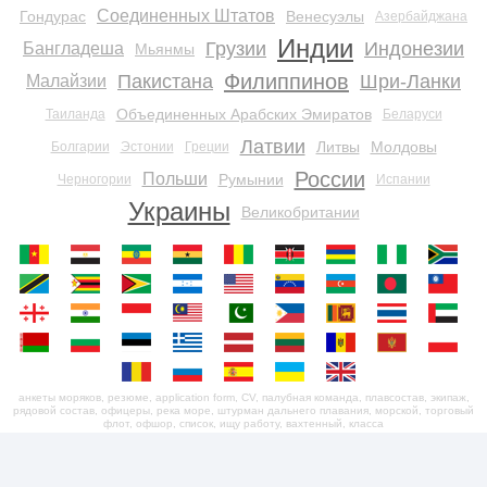
Соединенных Штатов
Гондурас
Венесуэлы
Азербайджана
Индии
Грузии
Индонезии
Бангладеша
Мьянмы
Филиппинов
Пакистана
Шри-Ланки
Малайзии
Объединенных Арабских Эмиратов
Таиланда
Беларуси
Латвии
Литвы
Молдовы
Болгарии
Эстонии
Греции
России
Польши
Румынии
Черногории
Испании
Украины
Великобритании
анкеты моряков, резюме, application form, CV, палубная команда, плавсостав, экипаж,
рядовой состав, офицеры, река море, штурман дальнего плавания, морской, торговый
флот, офшор, список, ищу работу, вахтенный, класса