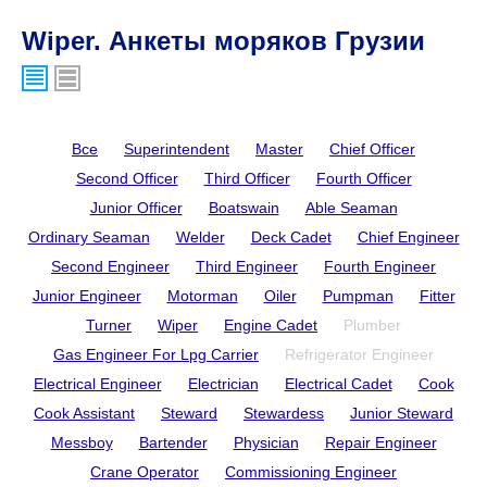
Wiper. Анкеты моряков Грузии
Все
Superintendent
Master
Chief Officer
Second Officer
Third Officer
Fourth Officer
Junior Officer
Boatswain
Able Seaman
Ordinary Seaman
Welder
Deck Cadet
Chief Engineer
Second Engineer
Third Engineer
Fourth Engineer
Junior Engineer
Motorman
Oiler
Pumpman
Fitter
Turner
Wiper
Engine Cadet
Plumber
Gas Engineer For Lpg Carrier
Refrigerator Engineer
Electrical Engineer
Electrician
Electrical Cadet
Cook
Cook Assistant
Steward
Stewardess
Junior Steward
Messboy
Bartender
Physician
Repair Engineer
Crane Operator
Commissioning Engineer