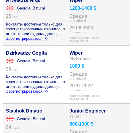
Arveladze Nika
Wiper
1200-1400 $
Georgia, Batumi
25
Средне
лет
Английский
Контакты доступны только для
29.06.2023
зарегистрированных крюинговых
Готовность
агентств или судовладельцев.
Зарегистрироваться >>
более месяца назад
был на сайте
Dzirkvadze Gogita
Wiper
Motorman
Georgia, Batumi
1800 $
35
лет
Средне
Контакты доступны только для
Английский
зарегистрированных крюинговых
20.11.2022
агентств или судовладельцев.
Готовность
Зарегистрироваться >>
более месяца назад
был на сайте
Stashok Dmytro
Junior Engineer
Wiper
Georgia, Batumi
800-1300 $
24
года
Средне