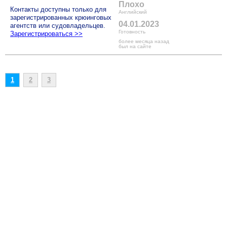
Плохо
Контакты доступны только для
Английский
зарегистрированных крюинговых
04.01.2023
агентств или судовладельцев.
Готовность
Зарегистрироваться >>
более месяца назад
был на сайте
1
2
3