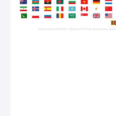
крюинговые компании, морские агентства, круинговые, крюинг