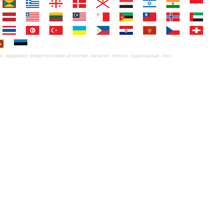
, кадровое рекрутинговое агенство, каталог, список, судоходные, ооо