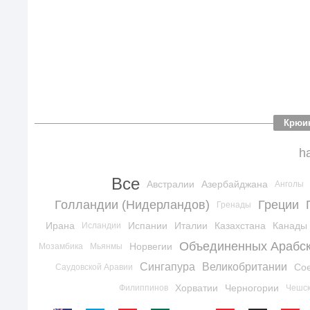
Крюи
h
Все
Австралии
Азербайджана
Анголы
Голландии (Нидерландов)
Греции
Гренады
Ирана
Испании
Италии
Казахстана
Канады
Исландии
Объединенных Арабск
Норвегии
Мозамбика
Мьянмы
Сингапура
Великобритании
Со
Саудовской Аравии
Хорватии
Черногории
Филиппинов
Чешск