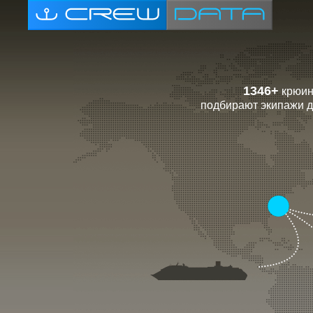
1346+
крюин
подбирают экипажи д