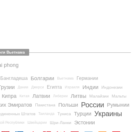
нги Вьетнама
ai phong
Болгарии
Бангладеша
Германии
Вьетнама
Грузии
Индии
Египта
Индонезии
Дании
Джерси
Израиля
Кипра
Латвии
Литвы
Малайзии
Мальты
Китая
Либерии
России
их Эмиратов
Польши
Румынии
Пакистана
Украины
Турции
единенных Штатов
Туниса
Таиланда
Эстонии
Шри-Ланки
ой Республики
Швейцарии