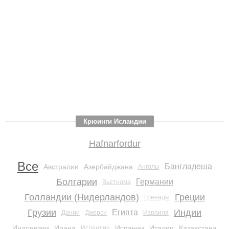
Крюинги Исландии
Hafnarfordur
Все
Бангладеша
Австралии
Азербайджана
Анголы
Болгарии
Германии
Вьетнама
Голландии (Нидерландов)
Греции
Гренады
Грузии
Индии
Египта
Дании
Джерси
Израиля
Индонезии
Ирана
Испании
Италии
Казахстана
Исландии