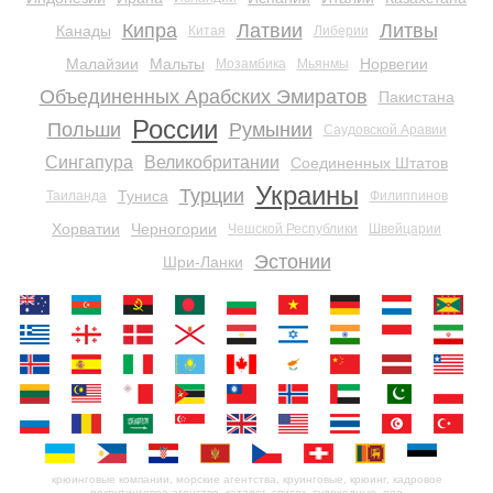
Кипра
Латвии
Литвы
Канады
Китая
Либерии
Малайзии
Мальты
Норвегии
Мозамбика
Мьянмы
Объединенных Арабских Эмиратов
Пакистана
России
Польши
Румынии
Саудовской Аравии
Сингапура
Великобритании
Соединенных Штатов
Украины
Турции
Туниса
Таиланда
Филиппинов
Хорватии
Черногории
Чешской Республики
Швейцарии
Эстонии
Шри-Ланки
крюинговые компании, морские агентства, круинговые, крюинг, кадровое
рекрутинговое агенство, каталог, список, судоходные, ооо