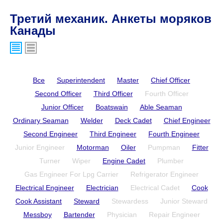
Третий механик. Анкеты моряков
Канады
Все
Superintendent
Master
Chief Officer
Second Officer
Third Officer
Fourth Officer
Junior Officer
Boatswain
Able Seaman
Ordinary Seaman
Welder
Deck Cadet
Chief Engineer
Second Engineer
Third Engineer
Fourth Engineer
Junior Engineer
Motorman
Oiler
Pumpman
Fitter
Turner
Wiper
Engine Cadet
Plumber
Gas Engineer For Lpg Carrier
Refrigerator Engineer
Electrical Engineer
Electrician
Electrical Cadet
Cook
Cook Assistant
Steward
Stewardess
Junior Steward
Messboy
Bartender
Physician
Repair Engineer