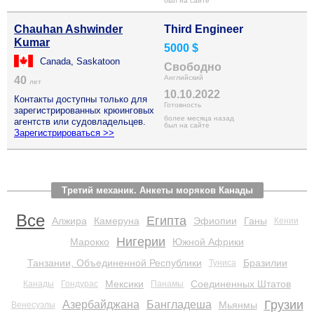
был на сайте
Chauhan Ashwinder
Third Engineer
Kumar
5000 $
Canada, Saskatoon
Свободно
Английский
40
лет
10.10.2022
Контакты доступны только для
Готовность
зарегистрированных крюинговых
более месяца назад
агентств или судовладельцев.
был на сайте
Зарегистрироваться >>
Третий механик. Анкеты моряков Канады
Все
Египта
Алжира
Камеруна
Эфиопии
Ганы
Кении
Нигерии
Марокко
Южной Африки
Танзании, Объединенной Республики
Бразилии
Туниса
Мексики
Соединенных Штатов
Канады
Гондурас
Панамы
Грузии
Азербайджана
Бангладеша
Мьянмы
Венесуэлы