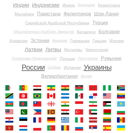
Индии
Индонезии
Ирана
Казахстана
Иордании
Пакистана
Филиппинов
Шри-Ланки
Малайзии
Турции
Сирийской Арабской Республики
Болгарии
Беларуси
Объединенных Арабских Эмиратов
Эстонии
Хорватии
Германии
Греции
Италии
Франции
Латвии
Литвы
Молдовы
Черногории
Румынии
Польши
Голландии (Нидерландов)
Португалии
России
Украины
Испании
Сербии
Великобритании
Фиджи