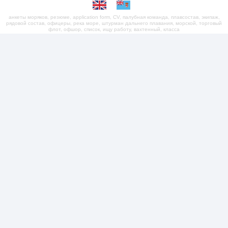
анкеты моряков, резюме, application form, CV, палубная команда, плавсостав, экипаж,
рядовой состав, офицеры, река море, штурман дальнего плавания, морской, торговый
флот, офшор, список, ищу работу, вахтенный, класса