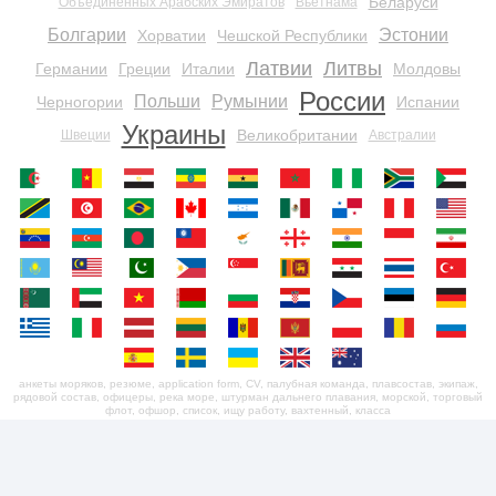
Беларуси
Объединенных Арабских Эмиратов
Вьетнама
Болгарии
Эстонии
Хорватии
Чешской Республики
Латвии
Литвы
Германии
Греции
Италии
Молдовы
России
Польши
Румынии
Черногории
Испании
Украины
Великобритании
Швеции
Австралии
анкеты моряков, резюме, application form, CV, палубная команда, плавсостав, экипаж,
рядовой состав, офицеры, река море, штурман дальнего плавания, морской, торговый
флот, офшор, список, ищу работу, вахтенный, класса