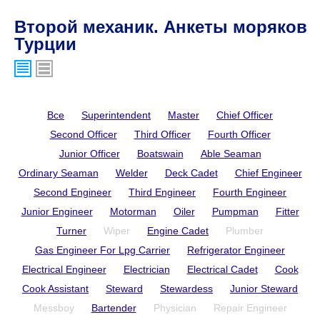
Второй механик. Анкеты моряков
Турции
Все
Superintendent
Master
Chief Officer
Second Officer
Third Officer
Fourth Officer
Junior Officer
Boatswain
Able Seaman
Ordinary Seaman
Welder
Deck Cadet
Chief Engineer
Second Engineer
Third Engineer
Fourth Engineer
Junior Engineer
Motorman
Oiler
Pumpman
Fitter
Turner
Wiper
Engine Cadet
Plumber
Gas Engineer For Lpg Carrier
Refrigerator Engineer
Electrical Engineer
Electrician
Electrical Cadet
Cook
Cook Assistant
Steward
Stewardess
Junior Steward
Messboy
Bartender
Physician
Repair Engineer