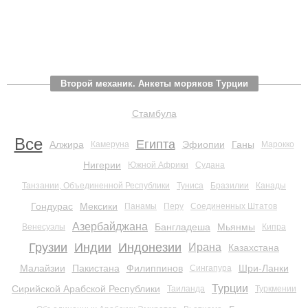
Второй механик. Анкеты моряков Турции
Стамбула
Все
Египта
Алжира
Эфиопии
Ганы
Камеруна
Марокко
Нигерии
Южной Африки
Судана
Танзании, Объединенной Республики
Туниса
Бразилии
Канады
Гондурас
Мексики
Панамы
Перу
Соединенных Штатов
Азербайджана
Бангладеша
Мьянмы
Венесуэлы
Кипра
Грузии
Индии
Индонезии
Ирана
Казахстана
Малайзии
Пакистана
Филиппинов
Шри-Ланки
Сингапура
Турции
Сирийской Арабской Республики
Таиланда
Туркмении