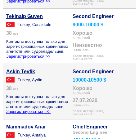
Зарегистрироваться >>
более месяца назад
был на сайте
Tekinalp Guven
Second Engineer
9000-10000 $
Turkey, Canakkale
38
Хорошо
лет
Английский
Контакты доступны только для
Неизвестно
зарегистрированных крюинговых
Готовность
агентств или судовладельцев.
Зарегистрироваться >>
более месяца назад
был на сайте
Askin Tevfik
Second Engineer
10000-10500 $
Turkey, Aydin
38
Хорошо
лет
Английский
Контакты доступны только для
27.07.2020
зарегистрированных крюинговых
Готовность
агентств или судовладельцев.
Зарегистрироваться >>
более месяца назад
был на сайте
Mammadov Anar
Chief Engineer
Second Engineer
Turkey, Antalya