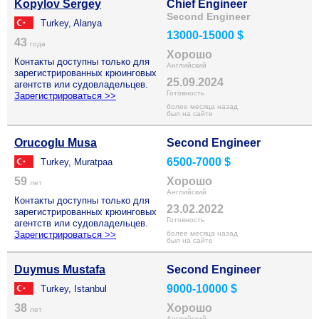
Kopylov Sergey
Chief Engineer
Second Engineer
Turkey, Alanya
13000-15000 $
43
года
Хорошо
Контакты доступны только для
Английский
зарегистрированных крюинговых
25.09.2024
агентств или судовладельцев.
Готовность
Зарегистрироваться >>
более месяца назад
был на сайте
Orucoglu Musa
Second Engineer
6500-7000 $
Turkey, Muratpaa
59
Хорошо
лет
Английский
Контакты доступны только для
23.02.2022
зарегистрированных крюинговых
Готовность
агентств или судовладельцев.
Зарегистрироваться >>
более месяца назад
был на сайте
Duymus Mustafa
Second Engineer
9000-10000 $
Turkey, Istanbul
38
Хорошо
лет
Английский