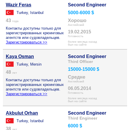
Wazir Feras
Second Engineer
5000-6000 $
Turkey, Istanbul
43
Хорошо
года
Английский
Контакты доступны только для
19.02.2015
зарегистрированных крюинговых
Готовность
агентств или судовладельцев.
Зарегистрироваться >>
более месяца назад
был на сайте
Kaya Osman
Second Engineer
Third Officer
Turkey, Mersin
15000-15000 $
48
лет
Средне
Контакты доступны только для
Английский
зарегистрированных крюинговых
06.05.2014
агентств или судовладельцев.
Готовность
Зарегистрироваться >>
более месяца назад
был на сайте
Akbulut Orhan
Second Engineer
Third Engineer
Turkey, Istanbul
6000 $
38
лет