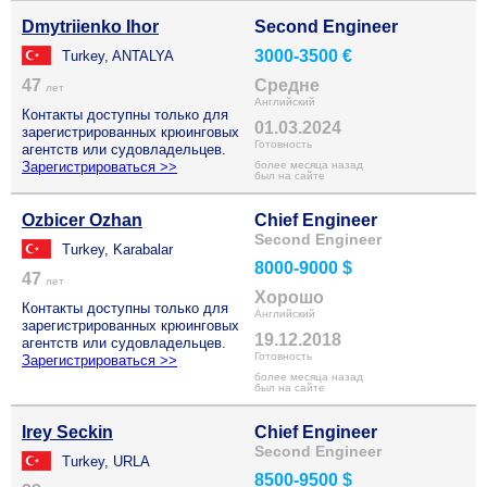
Dmytriienko Ihor
Second Engineer
3000-3500 €
Turkey, ANTALYA
47
Средне
лет
Английский
Контакты доступны только для
01.03.2024
зарегистрированных крюинговых
Готовность
агентств или судовладельцев.
Зарегистрироваться >>
более месяца назад
был на сайте
Ozbicer Ozhan
Chief Engineer
Second Engineer
Turkey, Karabalar
8000-9000 $
47
лет
Хорошо
Контакты доступны только для
Английский
зарегистрированных крюинговых
19.12.2018
агентств или судовладельцев.
Готовность
Зарегистрироваться >>
более месяца назад
был на сайте
Irey Seckin
Chief Engineer
Second Engineer
Turkey, URLA
8500-9500 $