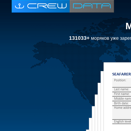
131033+
моряков уже зарег