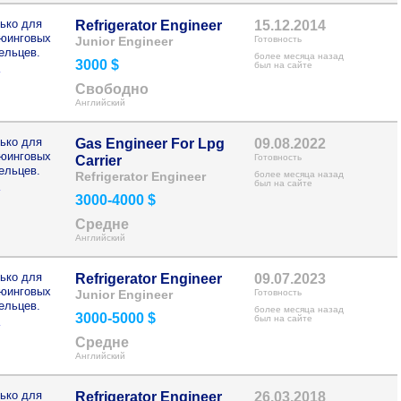
ько для
Refrigerator Engineer
15.12.2014
рюинговых
Junior Engineer
Готовность
ельцев.
более месяца назад
3000 $
>
был на сайте
Свободно
Английский
ько для
Gas Engineer For Lpg
09.08.2022
рюинговых
Готовность
Carrier
ельцев.
Refrigerator Engineer
более месяца назад
>
был на сайте
3000-4000 $
Средне
Английский
ько для
Refrigerator Engineer
09.07.2023
рюинговых
Junior Engineer
Готовность
ельцев.
более месяца назад
3000-5000 $
>
был на сайте
Средне
Английский
ько для
Refrigerator Engineer
26.03.2018