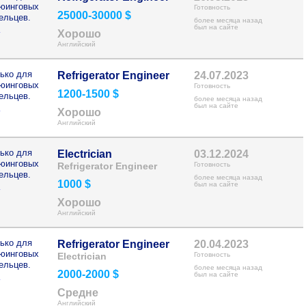
рюинговых
Готовность
25000-30000 $
ельцев.
более месяца назад
>
был на сайте
Хорошо
Английский
ько для
Refrigerator Engineer
24.07.2023
рюинговых
Готовность
1200-1500 $
ельцев.
более месяца назад
>
был на сайте
Хорошо
Английский
ько для
Electrician
03.12.2024
рюинговых
Refrigerator Engineer
Готовность
ельцев.
более месяца назад
1000 $
>
был на сайте
Хорошо
Английский
ько для
Refrigerator Engineer
20.04.2023
рюинговых
Electrician
Готовность
ельцев.
более месяца назад
2000-2000 $
>
был на сайте
Средне
Английский