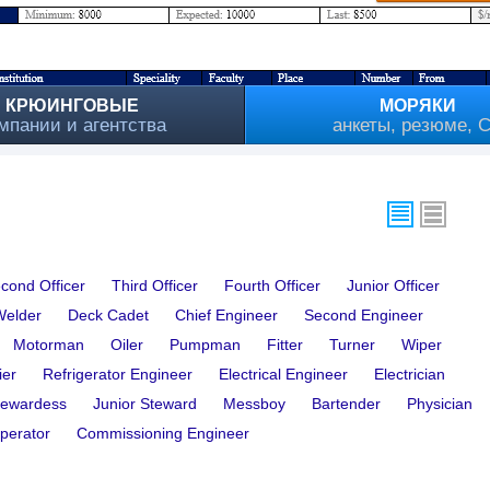
КРЮИНГОВЫЕ
МОРЯКИ
мпании и агентства
анкеты, резюме, 
cond Officer
Third Officer
Fourth Officer
Junior Officer
Welder
Deck Cadet
Chief Engineer
Second Engineer
Motorman
Oiler
Pumpman
Fitter
Turner
Wiper
ier
Refrigerator Engineer
Electrical Engineer
Electrician
tewardess
Junior Steward
Messboy
Bartender
Physician
perator
Commissioning Engineer