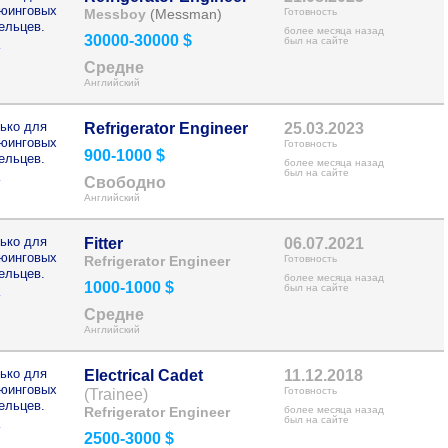
рюинговых
Messboy
(Messman)
Готовность
ельцев.
более месяца назад
30000-30000 $
>
был на сайте
Средне
Английский
ько для
Refrigerator Engineer
25.03.2023
рюинговых
Готовность
900-1000 $
ельцев.
более месяца назад
>
был на сайте
Свободно
Английский
ько для
Fitter
06.07.2021
рюинговых
Refrigerator Engineer
Готовность
ельцев.
более месяца назад
1000-1000 $
>
был на сайте
Средне
Английский
ько для
Electrical Cadet
11.12.2018
рюинговых
Готовность
(Trainee)
ельцев.
Refrigerator Engineer
более месяца назад
>
был на сайте
2500-3000 $