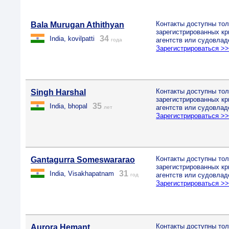
Контакты доступны тол
Bala Murugan Athithyan
зарегистрированных к
34
India, kovilpatti
агентств или судовлад
года
Зарегистрироваться >
Контакты доступны тол
Singh Harshal
зарегистрированных к
35
India, bhopal
агентств или судовлад
лет
Зарегистрироваться >
Контакты доступны тол
Gantagurra Someswararao
зарегистрированных к
31
India, Visakhapatnam
агентств или судовлад
год
Зарегистрироваться >
Контакты доступны тол
Aurora Hemant