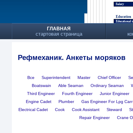
ГЛАВНАЯ
стартовая страница
ко
Рефмеханик. Анкеты моряков
Все
Superintendent
Master
Chief Officer
Se
Boatswain
Able Seaman
Ordinary Seaman
Third Engineer
Fourth Engineer
Junior Engineer
Engine Cadet
Plumber
Gas Engineer For Lpg Carr
Electrical Cadet
Cook
Cook Assistant
Steward
S
Repair Engineer
Crane O