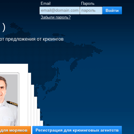
Email
Пароль
Забыли пароль?
 )
ют предложения от крюингов
 для моряков
Регистрация для крюинговых агентств