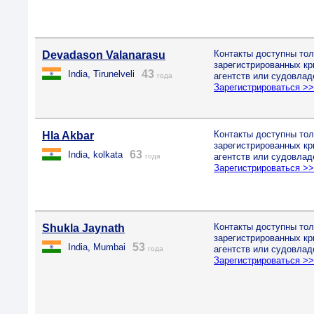
Контакты доступны тол
Devadason Valanarasu
зарегистрированных к
43
India, Tirunelveli
агентств или судовлад
года
Зарегистрироваться >
Контакты доступны тол
Hla Akbar
зарегистрированных к
63
India, kolkata
агентств или судовлад
года
Зарегистрироваться >
Контакты доступны тол
Shukla Jaynath
зарегистрированных к
53
India, Mumbai
агентств или судовлад
года
Зарегистрироваться >