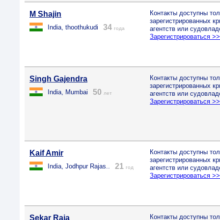
Контакты доступны тол
M Shajin
зарегистрированных к
34
India, thoothukudi
агентств или судовлад
года
Зарегистрироваться >
Контакты доступны тол
Singh Gajendra
зарегистрированных к
50
India, Mumbai
агентств или судовлад
лет
Зарегистрироваться >
Контакты доступны тол
Kaif Amir
зарегистрированных к
21
India, Jodhpur Rajas..
агентств или судовлад
год
Зарегистрироваться >
Контакты доступны тол
Sekar Raja