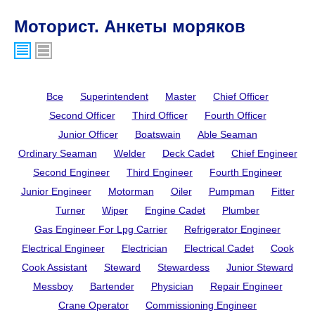
Моторист. Анкеты моряков
Все
Superintendent
Master
Chief Officer
Second Officer
Third Officer
Fourth Officer
Junior Officer
Boatswain
Able Seaman
Ordinary Seaman
Welder
Deck Cadet
Chief Engineer
Second Engineer
Third Engineer
Fourth Engineer
Junior Engineer
Motorman
Oiler
Pumpman
Fitter
Turner
Wiper
Engine Cadet
Plumber
Gas Engineer For Lpg Carrier
Refrigerator Engineer
Electrical Engineer
Electrician
Electrical Cadet
Cook
Cook Assistant
Steward
Stewardess
Junior Steward
Messboy
Bartender
Physician
Repair Engineer
Crane Operator
Commissioning Engineer