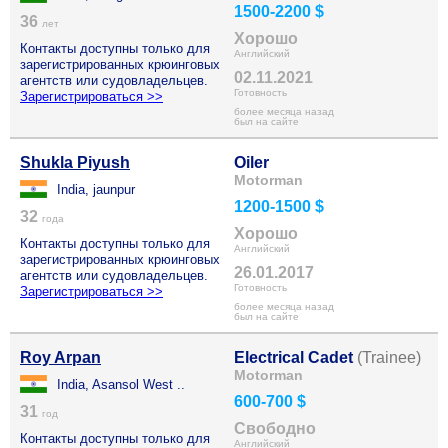
1500-2200 $
36
лет
Хорошо
Контакты доступны только для
Английский
зарегистрированных крюинговых
02.11.2021
агентств или судовладельцев.
Готовность
Зарегистрироваться >>
более месяца назад
был на сайте
Shukla Piyush
Oiler
Motorman
India, jaunpur
1200-1500 $
32
года
Хорошо
Контакты доступны только для
Английский
зарегистрированных крюинговых
26.01.2017
агентств или судовладельцев.
Готовность
Зарегистрироваться >>
более месяца назад
был на сайте
Roy Arpan
Electrical Cadet
(Trainee)
Motorman
India, Asansol West ..
600-700 $
31
год
Свободно
Контакты доступны только для
Английский