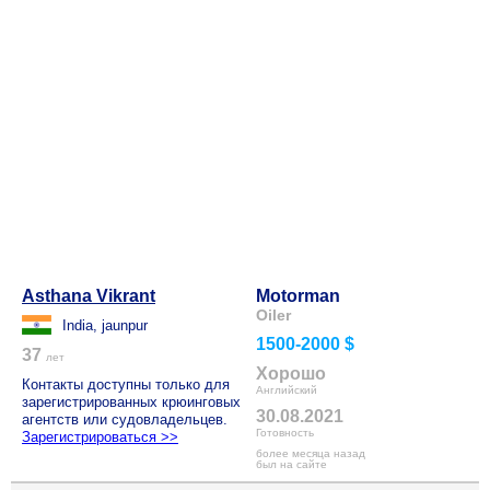
Asthana Vikrant
Motorman
Oiler
India, jaunpur
1500-2000 $
37
лет
Хорошо
Контакты доступны только для
Английский
зарегистрированных крюинговых
30.08.2021
агентств или судовладельцев.
Готовность
Зарегистрироваться >>
более месяца назад
был на сайте