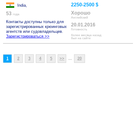
2250-2500 $
India,
Хорошо
53
года
Английский
Контакты доступны только для
20.01.2016
зарегистрированных крюинговых
Готовность
агентств или судовладельцев.
более месяца назад
Зарегистрироваться >>
был на сайте
1
2
3
4
5
>>
...
20