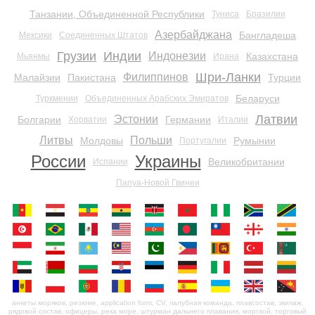
Танзании, Объединенной Республики
Туниса
Бразилии
Азербайджана
Бангладеша
Мексики
Соединенных Штатов
Грузии
Индии
Индонезии
Казахстана
Мьянмы
Ирана
Шри-Ланки
Филиппинов
Малайзии
Пакистана
Турции
Беларуси
Туркмении
Объединенных Арабских Эмиратов
Латвии
Эстонии
Болгарии
Германии
Хорватии
Италии
Литвы
Польши
Молдовы
Румынии
Португалии
России
Украины
Великобритании
Испании
Папуа-Новой Гвинеи
анкеты моряков, резюме, application form, CV, палубная команда, плавсостав, экипаж,
рядовой состав, офицеры, река море, штурман дальнего плавания, морской, торговый