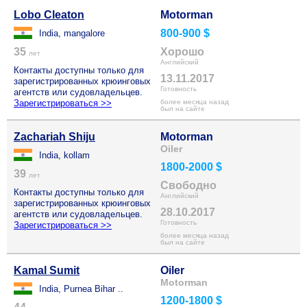
Lobo Cleaton
Motorman
800-900 $
India, mangalore
35
Хорошо
лет
Английский
Контакты доступны только для
13.11.2017
зарегистрированных крюинговых
Готовность
агентств или судовладельцев.
Зарегистрироваться >>
более месяца назад
был на сайте
Zachariah Shiju
Motorman
Oiler
India, kollam
1800-2000 $
39
лет
Свободно
Контакты доступны только для
Английский
зарегистрированных крюинговых
28.10.2017
агентств или судовладельцев.
Готовность
Зарегистрироваться >>
более месяца назад
был на сайте
Kamal Sumit
Oiler
Motorman
India, Purnea Bihar ..
1200-1800 $