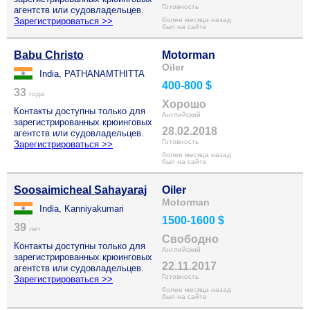
Готовность
агентств или судовладельцев.
Зарегистрироваться >>
более месяца назад
был на сайте
Babu Christo
Motorman
Oiler
India, PATHANAMTHITTA
400-800 $
33
года
Хорошо
Контакты доступны только для
Английский
зарегистрированных крюинговых
28.02.2018
агентств или судовладельцев.
Готовность
Зарегистрироваться >>
более месяца назад
был на сайте
Soosaimicheal Sahayaraj
Oiler
Motorman
India, Kanniyakumari
1500-1600 $
39
лет
Свободно
Контакты доступны только для
Английский
зарегистрированных крюинговых
22.11.2017
агентств или судовладельцев.
Готовность
Зарегистрироваться >>
более месяца назад
был на сайте