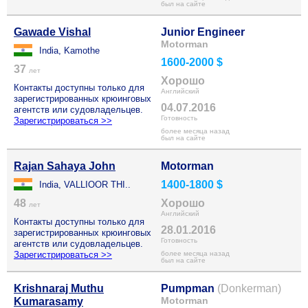
был на сайте
Gawade Vishal
Junior Engineer
Motorman
India, Kamothe
1600-2000 $
37
лет
Хорошо
Контакты доступны только для
Английский
зарегистрированных крюинговых
04.07.2016
агентств или судовладельцев.
Готовность
Зарегистрироваться >>
более месяца назад
был на сайте
Rajan Sahaya John
Motorman
1400-1800 $
India, VALLIOOR THI..
48
Хорошо
лет
Английский
Контакты доступны только для
28.01.2016
зарегистрированных крюинговых
Готовность
агентств или судовладельцев.
Зарегистрироваться >>
более месяца назад
был на сайте
Krishnaraj Muthu
Pumpman
(Donkerman)
Motorman
Kumarasamy