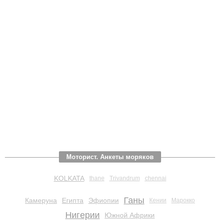
Моторист. Анкеты моряков
KOLKATA
thane
Trivandrum
chennai
Ганы
Камеруна
Египта
Эфиопии
Кении
Марокко
Нигерии
Южной Африки