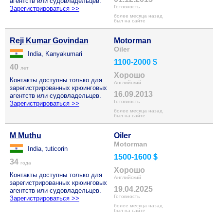
агентств или судовладельцев.
Готовность
Зарегистрироваться >>
более месяца назад
был на сайте
Reji Kumar Govindan
Motorman
Oiler
India, Kanyakumari
1100-2000 $
40
лет
Хорошо
Контакты доступны только для
Английский
зарегистрированных крюинговых
16.09.2013
агентств или судовладельцев.
Готовность
Зарегистрироваться >>
более месяца назад
был на сайте
M Muthu
Oiler
Motorman
India, tuticorin
1500-1600 $
34
года
Хорошо
Контакты доступны только для
Английский
зарегистрированных крюинговых
19.04.2025
агентств или судовладельцев.
Готовность
Зарегистрироваться >>
более месяца назад
был на сайте