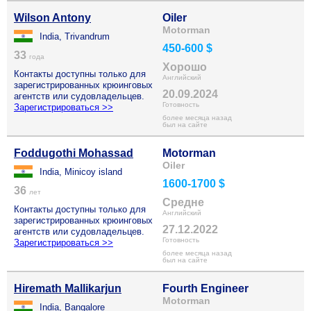
Wilson Antony
Oiler
Motorman
India, Trivandrum
450-600 $
33
года
Хорошо
Контакты доступны только для
Английский
зарегистрированных крюинговых
20.09.2024
агентств или судовладельцев.
Готовность
Зарегистрироваться >>
более месяца назад
был на сайте
Foddugothi Mohassad
Motorman
Oiler
India, Minicoy island
1600-1700 $
36
лет
Средне
Контакты доступны только для
Английский
зарегистрированных крюинговых
27.12.2022
агентств или судовладельцев.
Готовность
Зарегистрироваться >>
более месяца назад
был на сайте
Hiremath Mallikarjun
Fourth Engineer
Motorman
India, Bangalore