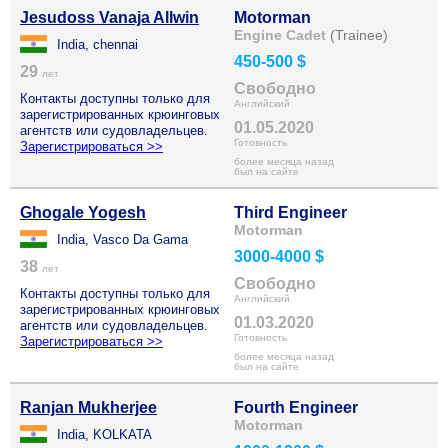
Jesudoss Vanaja Allwin
Motorman
Engine Cadet
(Trainee)
India, chennai
450-500 $
29
лет
Свободно
Контакты доступны только для
Английский
зарегистрированных крюинговых
01.05.2020
агентств или судовладельцев.
Готовность
Зарегистрироваться >>
более месяца назад
был на сайте
Ghogale Yogesh
Third Engineer
Motorman
India, Vasco Da Gama
3000-4000 $
38
лет
Свободно
Контакты доступны только для
Английский
зарегистрированных крюинговых
01.03.2020
агентств или судовладельцев.
Готовность
Зарегистрироваться >>
более месяца назад
был на сайте
Ranjan Mukherjee
Fourth Engineer
Motorman
India, KOLKATA