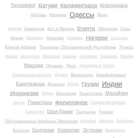
Батуми
Калининграда
Sevastopol
Краснодара
Одессы
Москвы
Находки
Рени
Египта
Камеруна
Кот д`Ивуара
Эфиопии
Ганы
Алжира
Нигерии
Кении
Марокко
Маврикия
Намибии
Сенегала
Южной Африки
Танзании, Объединенной Республики
Туниса
Уганды
Аргентины
Бразилии
Канады
Колумбии
Эквадора
Ямайки
Мексики
Панамы
Перу
Тринидада и Тобаго
Венесуэлы
Азербайджана
Соединенных Штатов
Уругвая
Индии
Грузии
Бангладеша
Мьянмы
Кипра
Индонезии
Малайзии
Иордании
Казахстана
Ирана
Филиппинов
Пакистана
Омана
Саудовской Аравии
Шри-Ланки
Таиланда
Турции
Сингапура
Объединенных Арабских Эмиратов
Албании
Австрии
Беларуси
Болгарии
Хорватии
Эстонии
Бельгии
Финляндии