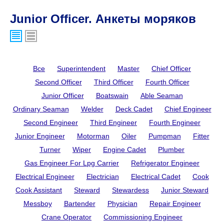
Junior Officer. Анкеты моряков
Все
Superintendent
Master
Chief Officer
Second Officer
Third Officer
Fourth Officer
Junior Officer
Boatswain
Able Seaman
Ordinary Seaman
Welder
Deck Cadet
Chief Engineer
Second Engineer
Third Engineer
Fourth Engineer
Junior Engineer
Motorman
Oiler
Pumpman
Fitter
Turner
Wiper
Engine Cadet
Plumber
Gas Engineer For Lpg Carrier
Refrigerator Engineer
Electrical Engineer
Electrician
Electrical Cadet
Cook
Cook Assistant
Steward
Stewardess
Junior Steward
Messboy
Bartender
Physician
Repair Engineer
Crane Operator
Commissioning Engineer