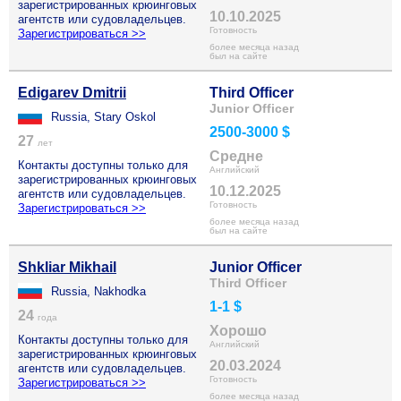
зарегистрированных крюинговых
10.10.2025
агентств или судовладельцев.
Готовность
Зарегистрироваться >>
более месяца назад
был на сайте
Edigarev Dmitrii
Third Officer
Junior Officer
Russia, Stary Oskol
2500-3000 $
27
лет
Средне
Контакты доступны только для
Английский
зарегистрированных крюинговых
10.12.2025
агентств или судовладельцев.
Готовность
Зарегистрироваться >>
более месяца назад
был на сайте
Shkliar Mikhail
Junior Officer
Third Officer
Russia, Nakhodka
1-1 $
24
года
Хорошо
Контакты доступны только для
Английский
зарегистрированных крюинговых
20.03.2024
агентств или судовладельцев.
Готовность
Зарегистрироваться >>
более месяца назад