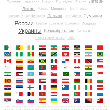
Латвии
Франции
Германии
Греции
Ирландии
Италии
Литвы
Молдовы
Черногории
Мальты
Румынии
Польши
Голландии (Нидерландов)
Португалии
России
Испании
Сербии
Словакии
Словении
Украины
Великобритании
Австралии
Папуа-Новой Гвинеи
Тонги
анкеты моряков, резюме, application form, CV, палубная команда, плавсостав, экипаж,
рядовой состав, офицеры, река море, штурман дальнего плавания, морской, торговый