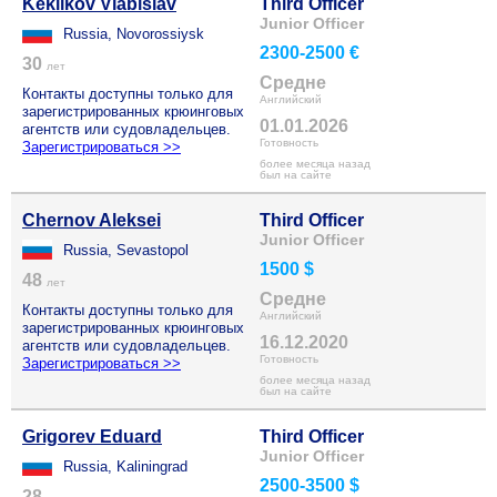
Keklikov Vlabislav
Third Officer
Junior Officer
Russia, Novorossiysk
2300-2500 €
30
лет
Средне
Контакты доступны только для
Английский
зарегистрированных крюинговых
01.01.2026
агентств или судовладельцев.
Готовность
Зарегистрироваться >>
более месяца назад
был на сайте
Chernov Aleksei
Third Officer
Junior Officer
Russia, Sevastopol
1500 $
48
лет
Средне
Контакты доступны только для
Английский
зарегистрированных крюинговых
16.12.2020
агентств или судовладельцев.
Готовность
Зарегистрироваться >>
более месяца назад
был на сайте
Grigorev Eduard
Third Officer
Junior Officer
Russia, Kaliningrad
2500-3500 $
28