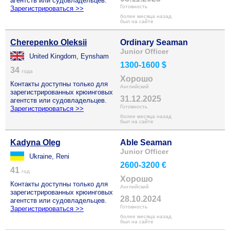
агентств или судовладельцев.
Готовность
Зарегистрироваться >>
более месяца назад
был на сайте
Cherepenko Oleksii
Ordinary Seaman
Junior Officer
United Kingdom, Eynsham
1300-1600 $
34
года
Хорошо
Контакты доступны только для
Английский
зарегистрированных крюинговых
31.12.2025
агентств или судовладельцев.
Готовность
Зарегистрироваться >>
более месяца назад
был на сайте
Kadyna Oleg
Able Seaman
Junior Officer
Ukraine, Reni
2600-3200 €
41
год
Хорошо
Контакты доступны только для
Английский
зарегистрированных крюинговых
28.10.2024
агентств или судовладельцев.
Готовность
Зарегистрироваться >>
более месяца назад
был на сайте