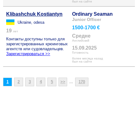
был на сайте
Klibashchuk Kostiantyn
Ordinary Seaman
Junior Officer
Ukraine, odesa
1500-1700 €
19
лет
Средне
Контакты доступны только для
Английский
зарегистрированных крюинговых
15.09.2025
агентств или судовладельцев.
Готовность
Зарегистрироваться >>
более месяца назад
был на сайте
1
2
3
4
5
>>
...
170