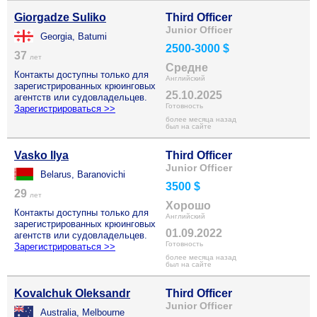
Giorgadze Suliko
Third Officer
Junior Officer
Georgia, Batumi
2500-3000 $
37
лет
Средне
Контакты доступны только для
Английский
зарегистрированных крюинговых
25.10.2025
агентств или судовладельцев.
Готовность
Зарегистрироваться >>
более месяца назад
был на сайте
Vasko Ilya
Third Officer
Junior Officer
Belarus, Baranovichi
3500 $
29
лет
Хорошо
Контакты доступны только для
Английский
зарегистрированных крюинговых
01.09.2022
агентств или судовладельцев.
Готовность
Зарегистрироваться >>
более месяца назад
был на сайте
Kovalchuk Oleksandr
Third Officer
Junior Officer
Australia, Melbourne