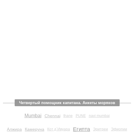
Четвертый помощник капитана. Анкеты моряков
Mumbai
Chennai
thane
PUNE
navi mumbai
Египта
Алжира
Камеруна
Кот д`Ивуара
Эритреи
Эфиопии