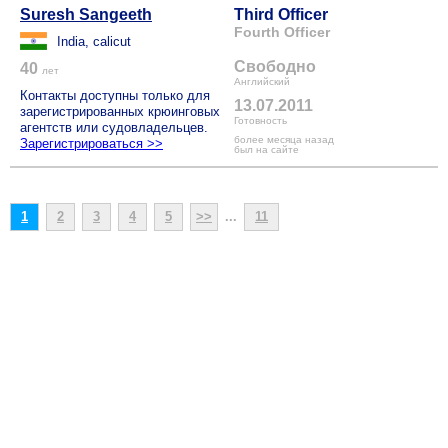
Suresh Sangeeth
Third Officer
Fourth Officer
India, calicut
Свободно
40
лет
Английский
Контакты доступны только для
13.07.2011
зарегистрированных крюинговых
Готовность
агентств или судовладельцев.
более месяца назад
Зарегистрироваться >>
был на сайте
1
2
3
4
5
>>
...
11