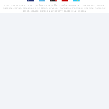
анкеты моряков, резюме, application form, CV, палубная команда, плавсостав, экипаж,
рядовой состав, офицеры, река море, штурман дальнего плавания, морской, торговый
флот, офшор, список, ищу работу, вахтенный, класса