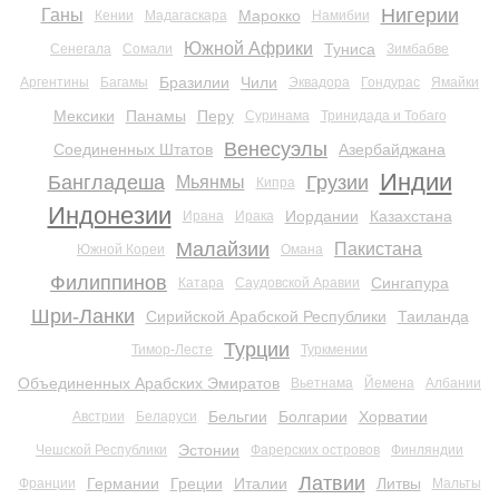
Нигерии
Ганы
Марокко
Кении
Мадагаскара
Намибии
Южной Африки
Туниса
Сенегала
Сомали
Зимбабве
Бразилии
Чили
Аргентины
Багамы
Эквадора
Гондурас
Ямайки
Мексики
Панамы
Перу
Суринама
Тринидада и Тобаго
Венесуэлы
Соединенных Штатов
Азербайджана
Индии
Бангладеша
Грузии
Мьянмы
Кипра
Индонезии
Иордании
Казахстана
Ирана
Ирака
Малайзии
Пакистана
Южной Кореи
Омана
Филиппинов
Сингапура
Катара
Саудовской Аравии
Шри-Ланки
Сирийской Арабской Республики
Таиланда
Турции
Тимор-Лесте
Туркмении
Объединенных Арабских Эмиратов
Вьетнама
Йемена
Албании
Бельгии
Болгарии
Хорватии
Австрии
Беларуси
Эстонии
Чешской Республики
Фарерских островов
Финляндии
Латвии
Германии
Греции
Италии
Литвы
Франции
Мальты