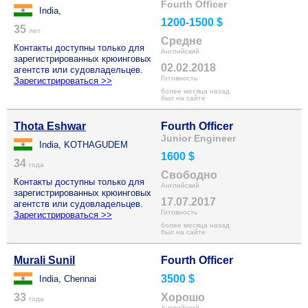
Fourth Officer
India,
1200-1500 $
35
лет
Средне
Контакты доступны только для
Английский
зарегистрированных крюинговых
02.02.2018
агентств или судовладельцев.
Готовность
Зарегистрироваться >>
более месяца назад
был на сайте
Thota Eshwar
Fourth Officer
Junior Engineer
India, KOTHAGUDEM
1600 $
34
года
Свободно
Контакты доступны только для
Английский
зарегистрированных крюинговых
17.07.2017
агентств или судовладельцев.
Готовность
Зарегистрироваться >>
более месяца назад
был на сайте
Murali Sunil
Fourth Officer
3500 $
India, Chennai
33
Хорошо
года
Английский