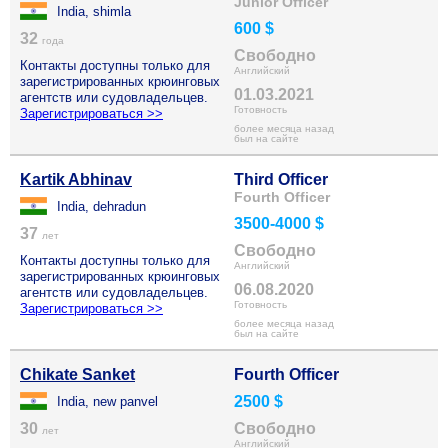
Junior Officer
India, shimla
600 $
32
года
Свободно
Контакты доступны только для
Английский
зарегистрированных крюинговых
01.03.2021
агентств или судовладельцев.
Готовность
Зарегистрироваться >>
более месяца назад
был на сайте
Kartik Abhinav
Third Officer
Fourth Officer
India, dehradun
3500-4000 $
37
лет
Свободно
Контакты доступны только для
Английский
зарегистрированных крюинговых
06.08.2020
агентств или судовладельцев.
Готовность
Зарегистрироваться >>
более месяца назад
был на сайте
Chikate Sanket
Fourth Officer
2500 $
India, new panvel
30
Свободно
лет
Английский