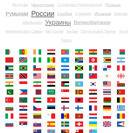
Черногории
Польши
Молдовы
Голландии (Нидерландов)
России
Румынии
Сербии
Испании
Словакии
Швеции
Украины
Великобритании
Швейцарии
Американского Самоа
Австралии
Фиджи
Папуа-Новой Гвинеи
Тонги
Тувалу