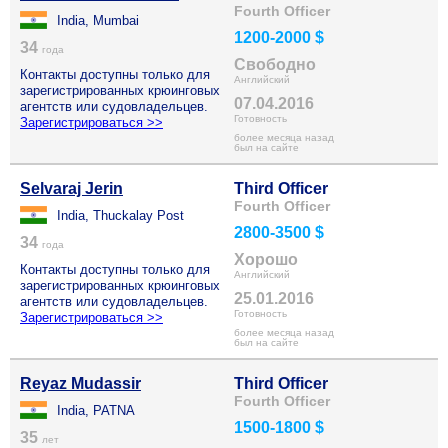
Fourth Officer
India, Mumbai
1200-2000 $
34
года
Свободно
Контакты доступны только для
Английский
зарегистрированных крюинговых
07.04.2016
агентств или судовладельцев.
Готовность
Зарегистрироваться >>
более месяца назад
был на сайте
Selvaraj Jerin
Third Officer
Fourth Officer
India, Thuckalay Post
2800-3500 $
34
года
Хорошо
Контакты доступны только для
Английский
зарегистрированных крюинговых
25.01.2016
агентств или судовладельцев.
Готовность
Зарегистрироваться >>
более месяца назад
был на сайте
Reyaz Mudassir
Third Officer
Fourth Officer
India, PATNA
1500-1800 $
35
лет