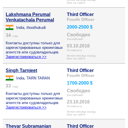
был на сайте
Lakshmana Perumal
Third Officer
Fourth Officer
Venkatachala Perumal
2000-2500 $
India, thoothukudi
Свободно
34
года
Английский
Контакты доступны только для
03.10.2016
зарегистрированных крюинговых
Готовность
агентств или судовладельцев.
более месяца назад
Зарегистрироваться >>
был на сайте
Singh Tarnjeet
Third Officer
Fourth Officer
India, TARN TARAN
1700-2000 $
33
года
Свободно
Контакты доступны только для
Английский
зарегистрированных крюинговых
23.10.2016
агентств или судовладельцев.
Готовность
Зарегистрироваться >>
более месяца назад
был на сайте
Thevar Subramanian
Third Officer