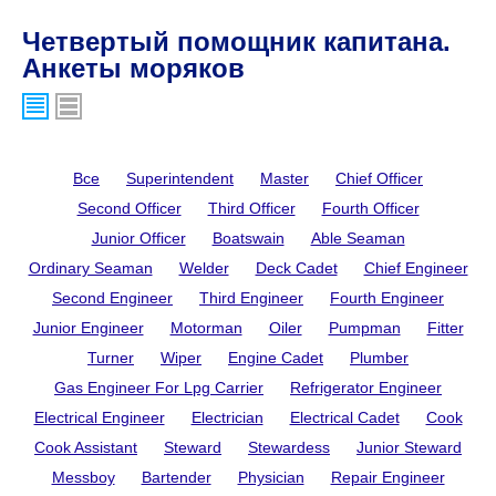
Четвертый помощник капитана.
Анкеты моряков
Все
Superintendent
Master
Chief Officer
Second Officer
Third Officer
Fourth Officer
Junior Officer
Boatswain
Able Seaman
Ordinary Seaman
Welder
Deck Cadet
Chief Engineer
Second Engineer
Third Engineer
Fourth Engineer
Junior Engineer
Motorman
Oiler
Pumpman
Fitter
Turner
Wiper
Engine Cadet
Plumber
Gas Engineer For Lpg Carrier
Refrigerator Engineer
Electrical Engineer
Electrician
Electrical Cadet
Cook
Cook Assistant
Steward
Stewardess
Junior Steward
Messboy
Bartender
Physician
Repair Engineer