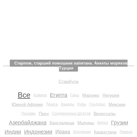
Старпом, старший помощник капитана. Анкеты моряков
Турции
Стамбула
Все
Египта
Марокко
Нигерии
Алжира
Ганы
Южной Африки
Мексики
Туниса
Канады
Кубы
Гондурас
Перу
Венесуэлы
Панамы
Соединенных Штатов
Азербайджана
Грузии
Бангладеша
Мьянмы
Кипра
Индии
Индонезии
Ирана
Казахстана
Иордании
Ливана