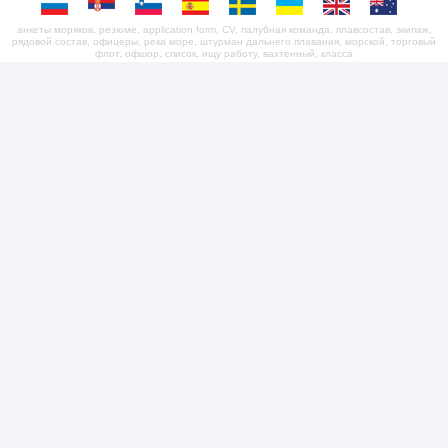
анкеты моряков, резюме, application form, CV, палубная команда, плавсостав, экипаж,
рядовой состав, офицеры, река море, штурман дальнего плавания, морской, торговый
флот, офшор, список, ищу работу, вахтенный, класса