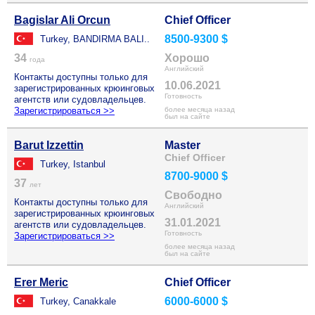
Bagislar Ali Orcun
Chief Officer
8500-9300 $
Turkey, BANDIRMA BALI..
34
Хорошо
года
Английский
Контакты доступны только для
10.06.2021
зарегистрированных крюинговых
Готовность
агентств или судовладельцев.
Зарегистрироваться >>
более месяца назад
был на сайте
Barut Izzettin
Master
Chief Officer
Turkey, Istanbul
8700-9000 $
37
лет
Свободно
Контакты доступны только для
Английский
зарегистрированных крюинговых
31.01.2021
агентств или судовладельцев.
Готовность
Зарегистрироваться >>
более месяца назад
был на сайте
Erer Meric
Chief Officer
6000-6000 $
Turkey, Canakkale