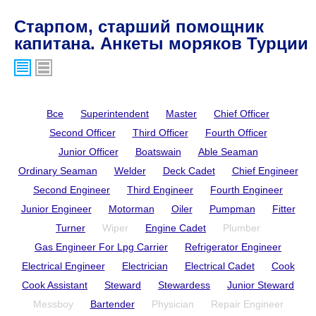
Старпом, старший помощник
капитана. Анкеты моряков Турции
Все
Superintendent
Master
Chief Officer
Second Officer
Third Officer
Fourth Officer
Junior Officer
Boatswain
Able Seaman
Ordinary Seaman
Welder
Deck Cadet
Chief Engineer
Second Engineer
Third Engineer
Fourth Engineer
Junior Engineer
Motorman
Oiler
Pumpman
Fitter
Turner
Wiper
Engine Cadet
Plumber
Gas Engineer For Lpg Carrier
Refrigerator Engineer
Electrical Engineer
Electrician
Electrical Cadet
Cook
Cook Assistant
Steward
Stewardess
Junior Steward
Messboy
Bartender
Physician
Repair Engineer