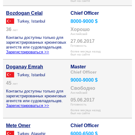
был на сайте
Bozdogan Celal
Chief Officer
8000-9000 $
Turkey, Istanbul
36
Хорошо
лет
Английский
Контакты доступны только для
27.06.2017
зарегистрированных крюинговых
Готовность
агентств или судовладельцев.
Зарегистрироваться >>
более месяца назад
был на сайте
Doganay Emrah
Master
Chief Officer
Turkey, Istanbul
9000-9000 $
45
лет
Свободно
Контакты доступны только для
Английский
зарегистрированных крюинговых
05.06.2017
агентств или судовладельцев.
Готовность
Зарегистрироваться >>
более месяца назад
был на сайте
Mete Omer
Chief Officer
6000-6500 $
Turkey, Atasehir