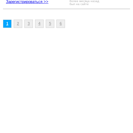
Зарегистрироваться >>
более месяца назад
был на сайте
1
2
3
4
5
6