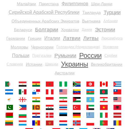
Филиппинов
Малайзии
Пакистана
Шри-Ланки
Турции
Сирийской Арабской Республики
Таиланда
Объединенных Арабских Эмиратов
Вьетнама
Албании
Болгарии
Эстонии
Беларуси
Хорватии
Дании
Латвии
Литвы
Италии
Германии
Греции
Люксембурга
Молдовы
Черногории
Голландии (Нидерландов)
Норвегии
России
Румынии
Польши
Португалии
Сербии
Украины
Испании
Великобритании
Словении
Швеции
Австралии