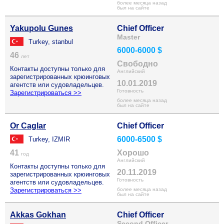
более месяца назад
был на сайте
Yakupolu Gunes
Chief Officer
Master
Turkey, stanbul
6000-6000 $
46
лет
Свободно
Контакты доступны только для
Английский
зарегистрированных крюинговых
10.01.2019
агентств или судовладельцев.
Готовность
Зарегистрироваться >>
более месяца назад
был на сайте
Or Caglar
Chief Officer
6000-6500 $
Turkey, IZMIR
41
Хорошо
год
Английский
Контакты доступны только для
20.11.2019
зарегистрированных крюинговых
Готовность
агентств или судовладельцев.
Зарегистрироваться >>
более месяца назад
был на сайте
Akkas Gokhan
Chief Officer
Second Officer