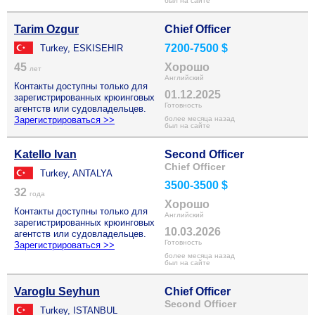
был на сайте
Tarim Ozgur
Chief Officer
7200-7500 $
Turkey, ESKISEHIR
45
Хорошо
лет
Английский
Контакты доступны только для
01.12.2025
зарегистрированных крюинговых
Готовность
агентств или судовладельцев.
Зарегистрироваться >>
более месяца назад
был на сайте
Katello Ivan
Second Officer
Chief Officer
Turkey, ANTALYA
3500-3500 $
32
года
Хорошо
Контакты доступны только для
Английский
зарегистрированных крюинговых
10.03.2026
агентств или судовладельцев.
Готовность
Зарегистрироваться >>
более месяца назад
был на сайте
Varoglu Seyhun
Chief Officer
Second Officer
Turkey, ISTANBUL