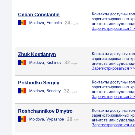
Контакты доступны тол
Ceban Constantin
зарегистрированных к
24
Moldova, Ermoclia
агентств или судовлад
года
Зарегистрироваться >
Контакты доступны тол
Zhuk Kostiantyn
зарегистрированных к
32
Moldova, Kishinev
агентств или судовлад
года
Зарегистрироваться >
Контакты доступны тол
Prikhodko Sergey
зарегистрированных к
32
Moldova, Bendery
агентств или судовлад
года
Зарегистрироваться >
Контакты доступны тол
Roshchannikov Dmytro
зарегистрированных к
28
Moldova, Vypasnoe
агентств или судовлад
лет
Зарегистрироваться >