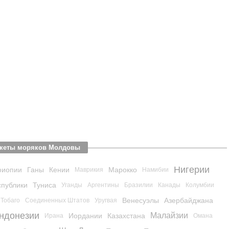
 Анкеты моряков Молдовы
Нигерии
иопии
Ганы
Кении
Марокко
Маврикия
Намибии
спублики
Туниса
Уганды
Аргентины
Бразилии
Канады
Колумбии
Венесуэлы
Азербайджана
 Тобаго
Соединенных Штатов
Уругвая
ндонезии
Малайзии
Иордании
Казахстана
Ирана
Омана