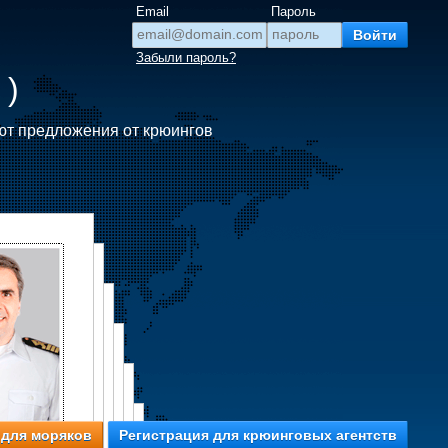
Email
Пароль
Забыли пароль?
 )
ют предложения от крюингов
 для моряков
Регистрация для крюинговых агентств