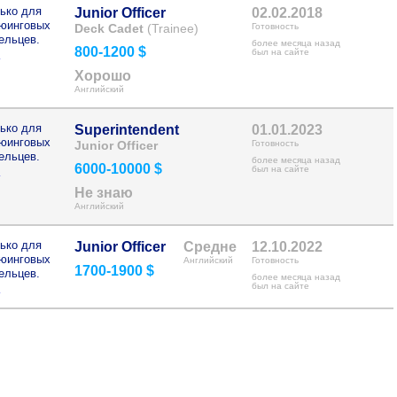
ько для
Junior Officer
02.02.2018
рюинговых
Deck Cadet
(Trainee)
Готовность
ельцев.
более месяца назад
800-1200 $
>
был на сайте
Хорошо
Английский
ько для
Superintendent
01.01.2023
рюинговых
Junior Officer
Готовность
ельцев.
более месяца назад
6000-10000 $
>
был на сайте
Не знаю
Английский
ько для
Junior Officer
Средне
12.10.2022
рюинговых
Английский
Готовность
1700-1900 $
ельцев.
более месяца назад
>
был на сайте