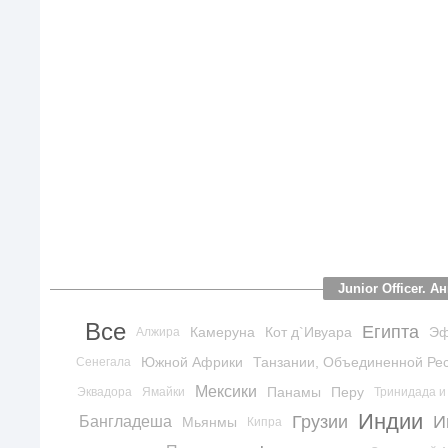
Junior Officer.
Все
Египта
Камеруна
Кот д`Ивуара
Эф
Алжира
Южной Африки
Танзании, Объединенной Ре
Сенегала
Мексики
Панамы
Перу
Эквадора
Ямайки
Тринидада и
Индии
Грузии
И
Бангладеша
Мьянмы
Кипра