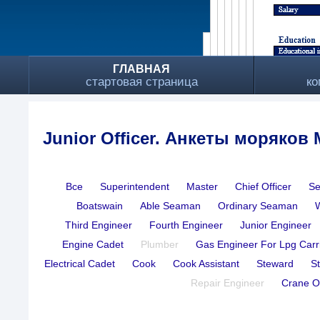
ГЛАВНАЯ
стартовая страница
ко
Junior Officer. Анкеты моряко
Все
Superintendent
Master
Chief Officer
Se
Boatswain
Able Seaman
Ordinary Seaman
Third Engineer
Fourth Engineer
Junior Engineer
Engine Cadet
Plumber
Gas Engineer For Lpg Carr
Electrical Cadet
Cook
Cook Assistant
Steward
S
Repair Engineer
Crane O