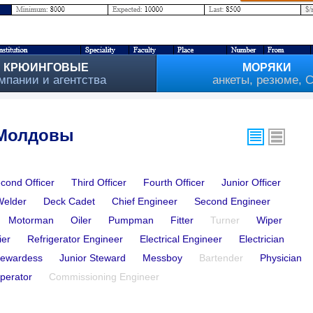
КРЮИНГОВЫЕ
МОРЯКИ
мпании и агентства
анкеты, резюме, 
в Молдовы
cond Officer
Third Officer
Fourth Officer
Junior Officer
Welder
Deck Cadet
Chief Engineer
Second Engineer
Motorman
Oiler
Pumpman
Fitter
Turner
Wiper
ier
Refrigerator Engineer
Electrical Engineer
Electrician
tewardess
Junior Steward
Messboy
Bartender
Physician
perator
Commissioning Engineer