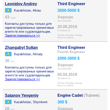
Leonidov Andrey
Third Engineer
3000-5000 $
Kazakhstan, Aktau
43
Хорошо
года
Английский
Контакты доступны только для
20.06.2019
зарегистрированных крюинговых
Готовность
агентств или судовладельцев.
Зарегистрироваться >>
более месяца назад
был на сайте
Zhangabyl Sultan
Third Engineer
Fourth Engineer
Kazakhstan, Almaty
2000-3000 $
30
лет
Хорошо
Контакты доступны только для
Английский
зарегистрированных крюинговых
05.04.2019
агентств или судовладельцев.
Готовность
Зарегистрироваться >>
более месяца назад
был на сайте
Satanov Yevgeniy
Engine Cadet
(Trainee)
300 $
Kazakhstan, Shymkent
28
Хорошо
лет