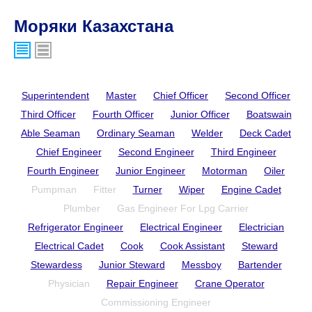
Моряки Казахстана
Superintendent
Master
Chief Officer
Second Officer
Third Officer
Fourth Officer
Junior Officer
Boatswain
Able Seaman
Ordinary Seaman
Welder
Deck Cadet
Chief Engineer
Second Engineer
Third Engineer
Fourth Engineer
Junior Engineer
Motorman
Oiler
Pumpman
Fitter
Turner
Wiper
Engine Cadet
Plumber
Gas Engineer For Lpg Carrier
Refrigerator Engineer
Electrical Engineer
Electrician
Electrical Cadet
Cook
Cook Assistant
Steward
Stewardess
Junior Steward
Messboy
Bartender
Physician
Repair Engineer
Crane Operator
Commissioning Engineer