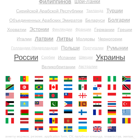
Филиппинов
Шри-Ланки
Турции
Сирийской Арабской Республики
Таиланда
Болгарии
Объединенных Арабских Эмиратов
Беларуси
Эстонии
Хорватии
Германии
Греции
Финляндии
Франции
Латвии
Литвы
Италии
Молдовы
Черногории
Польши
Румынии
Голландии (Нидерландов)
Португалии
России
Украины
Испании
Сербии
Швеции
Великобритании
Австралии
анкеты моряков, резюме, application form, CV, палубная команда, плавсостав, экипаж,