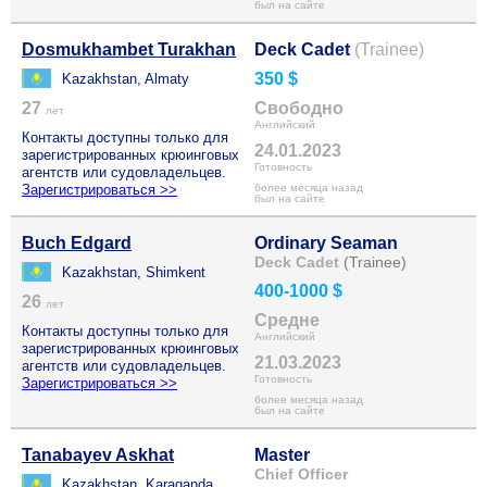
был на сайте
Dosmukhambet Turakhan
Deck Cadet
(Trainee)
350 $
Kazakhstan, Almaty
27
Свободно
лет
Английский
Контакты доступны только для
24.01.2023
зарегистрированных крюинговых
Готовность
агентств или судовладельцев.
Зарегистрироваться >>
более месяца назад
был на сайте
Buch Edgard
Ordinary Seaman
Deck Cadet
(Trainee)
Kazakhstan, Shimkent
400-1000 $
26
лет
Средне
Контакты доступны только для
Английский
зарегистрированных крюинговых
21.03.2023
агентств или судовладельцев.
Готовность
Зарегистрироваться >>
более месяца назад
был на сайте
Tanabayev Askhat
Master
Chief Officer
Kazakhstan, Karaganda