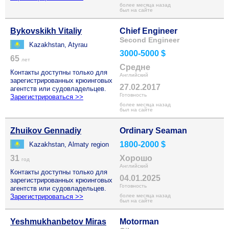
более месяца назад
был на сайте
Bykovskikh Vitaliy
Chief Engineer
Second Engineer
Kazakhstan, Atyrau
3000-5000 $
65
лет
Средне
Контакты доступны только для
Английский
зарегистрированных крюинговых
27.02.2017
агентств или судовладельцев.
Готовность
Зарегистрироваться >>
более месяца назад
был на сайте
Zhuikov Gennadiy
Ordinary Seaman
1800-2000 $
Kazakhstan, Almaty region
31
Хорошо
год
Английский
Контакты доступны только для
04.01.2025
зарегистрированных крюинговых
Готовность
агентств или судовладельцев.
Зарегистрироваться >>
более месяца назад
был на сайте
Yeshmukhanbetov Miras
Motorman