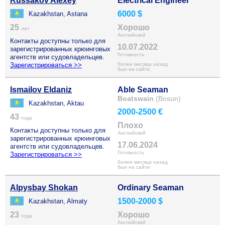
Russakov Alexey
Electrical Engineer
6000 $
Kazakhstan, Astana
25
Хорошо
лет
Английский
Контакты доступны только для
10.07.2022
зарегистрированных крюинговых
Готовность
агентств или судовладельцев.
Зарегистрироваться >>
более месяца назад
был на сайте
Ismailov Eldaniz
Able Seaman
Boatswain
(Bosun)
Kazakhstan, Aktau
2000-2500 €
43
года
Плохо
Контакты доступны только для
Английский
зарегистрированных крюинговых
17.06.2024
агентств или судовладельцев.
Готовность
Зарегистрироваться >>
более месяца назад
был на сайте
Alpysbay Shokan
Ordinary Seaman
1500-2000 $
Kazakhstan, Almaty
23
Хорошо
года
Английский