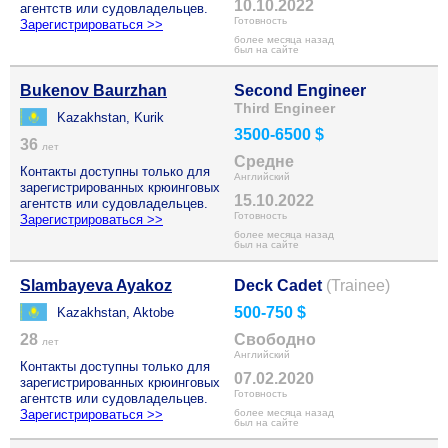
10.10.2022
агентств или судовладельцев.
Готовность
Зарегистрироваться >>
более месяца назад
был на сайте
Bukenov Baurzhan
Second Engineer
Third Engineer
Kazakhstan, Kurik
3500-6500 $
36
лет
Средне
Контакты доступны только для
Английский
зарегистрированных крюинговых
15.10.2022
агентств или судовладельцев.
Готовность
Зарегистрироваться >>
более месяца назад
был на сайте
Slambayeva Ayakoz
Deck Cadet
(Trainee)
500-750 $
Kazakhstan, Aktobe
28
Свободно
лет
Английский
Контакты доступны только для
07.02.2020
зарегистрированных крюинговых
Готовность
агентств или судовладельцев.
Зарегистрироваться >>
более месяца назад
был на сайте