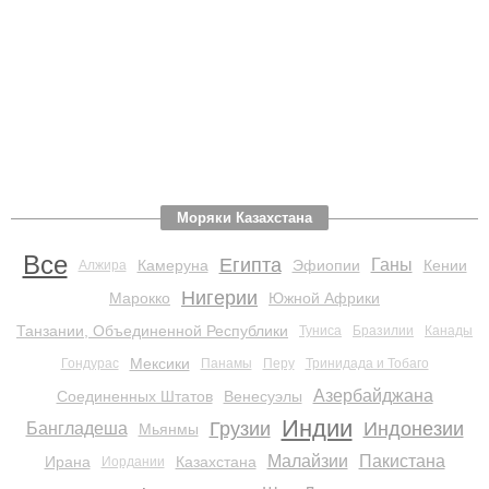
Моряки Казахстана
Все
Египта
Ганы
Камеруна
Эфиопии
Кении
Алжира
Нигерии
Марокко
Южной Африки
Танзании, Объединенной Республики
Туниса
Бразилии
Канады
Мексики
Гондурас
Панамы
Перу
Тринидада и Тобаго
Азербайджана
Соединенных Штатов
Венесуэлы
Индии
Грузии
Индонезии
Бангладеша
Мьянмы
Малайзии
Пакистана
Ирана
Казахстана
Иордании