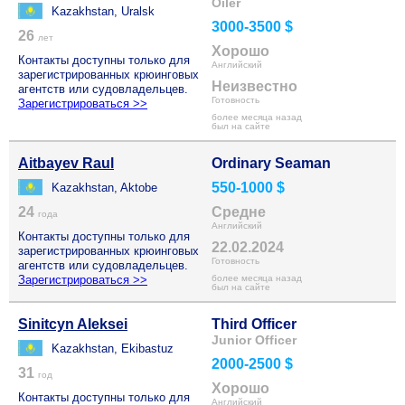
Oiler
Kazakhstan, Uralsk
3000-3500 $
26
лет
Хорошо
Контакты доступны только для
Английский
зарегистрированных крюинговых
Неизвестно
агентств или судовладельцев.
Готовность
Зарегистрироваться >>
более месяца назад
был на сайте
Aitbayev Raul
Ordinary Seaman
550-1000 $
Kazakhstan, Aktobe
24
Средне
года
Английский
Контакты доступны только для
22.02.2024
зарегистрированных крюинговых
Готовность
агентств или судовладельцев.
Зарегистрироваться >>
более месяца назад
был на сайте
Sinitcyn Aleksei
Third Officer
Junior Officer
Kazakhstan, Ekibastuz
2000-2500 $
31
год
Хорошо
Контакты доступны только для
Английский