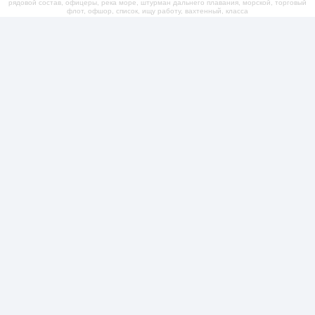
рядовой состав, офицеры, река море, штурман дальнего плавания, морской, торговый
флот, офшор, список, ищу работу, вахтенный, класса