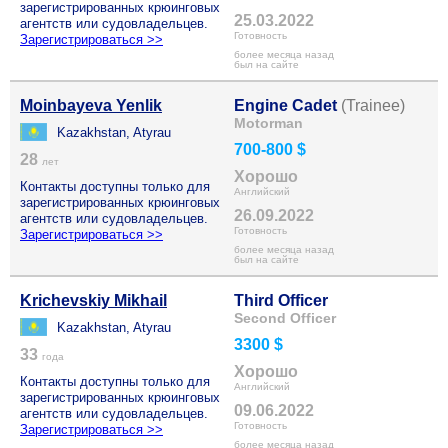
зарегистрированных крюинговых
25.03.2022
агентств или судовладельцев.
Готовность
Зарегистрироваться >>
более месяца назад
был на сайте
Moinbayeva Yenlik
Engine Cadet
(Trainee)
Motorman
Kazakhstan, Atyrau
700-800 $
28
лет
Хорошо
Контакты доступны только для
Английский
зарегистрированных крюинговых
26.09.2022
агентств или судовладельцев.
Готовность
Зарегистрироваться >>
более месяца назад
был на сайте
Krichevskiy Mikhail
Third Officer
Second Officer
Kazakhstan, Atyrau
3300 $
33
года
Хорошо
Контакты доступны только для
Английский
зарегистрированных крюинговых
09.06.2022
агентств или судовладельцев.
Готовность
Зарегистрироваться >>
более месяца назад