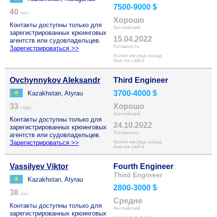
7500-9000 $
40
лет
Хорошо
Контакты доступны только для
Английский
зарегистрированных крюинговых
15.04.2022
агентств или судовладельцев.
Готовность
Зарегистрироваться >>
более месяца назад
был на сайте
Ovchynnykov Aleksandr
Third Engineer
3700-4000 $
Kazakhstan, Atyrau
33
Хорошо
года
Английский
Контакты доступны только для
24.10.2022
зарегистрированных крюинговых
Готовность
агентств или судовладельцев.
Зарегистрироваться >>
более месяца назад
был на сайте
Vassilyev Viktor
Fourth Engineer
Third Engineer
Kazakhstan, Atyrau
2800-3000 $
38
лет
Средне
Контакты доступны только для
Английский
зарегистрированных крюинговых