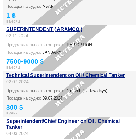
Посадка на судно:
ASAP
1 $
в месяц
SUPERINTENDENT ( ARAMCO )
02.11.2024
Продолжительность контракта:
PER OPTION
Посадка на судно:
JANUARY
7500-9000 $
в месяц
Technical Superintendent on Oil / Chemical Tanker
02.07.2024
Продолжительность контракта:
1 month (+/- few days)
Посадка на судно:
09.07.2024
300 $
в день
Superintendent/Chief Engineer on Oil / Chemical
Tanker
04.03.2024