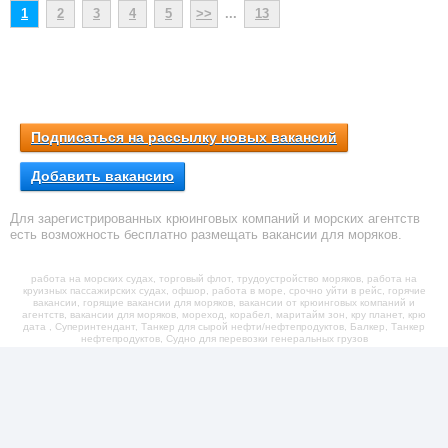
1
2
3
4
5
>>
...
13
Подписаться на рассылку новых вакансий
Добавить вакансию
Для зарегистрированных крюинговых компаний и морских агентств
есть возможность бесплатно размещать вакансии для моряков.
работа на морских судах, торговый флот, трудоустройство моряков, работа на
круизных пассажирских судах, офшор, работа в море, срочно уйти в рейс, горячие
вакансии, горящие вакансии для моряков, вакансии от крюинговых компаний и
агентств, вакансии для моряков, мореход, корабел, маритайм зон, кру планет, крю
дата , Суперинтендант, Танкер для сырой нефти/нефтепродуктов, Балкер, Танкер
нефтепродуктов, Судно для перевозки генеральных грузов