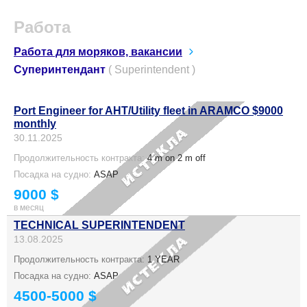
Работа
Работа для моряков, вакансии
Суперинтендант
( Superintendent )
Port Engineer for AHT/Utility fleet in ARAMCO $9000
monthly
30.11.2025
Продолжительность контракта:
4 m on 2 m off
Посадка на судно:
ASAP
9000 $
в месяц
TECHNICAL SUPERINTENDENT
13.08.2025
Продолжительность контракта:
1 YEAR
Посадка на судно:
ASAP
4500-5000 $