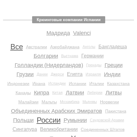
Крюинговые компании Испании
Мадрида
Valenci
Все
Бангладеша
Австралии
Азербайджана
Анголы
Болгарии
Германии
Вьетнама
Голландии (Нидерландов)
Греции
Гренады
Грузии
Индии
Египта
Дании
Джерси
Израиля
Индонезии
Ирана
Испании
Италии
Казахстана
Исландии
Кипра
Латвии
Литвы
Канады
Китая
Либерии
Малайзии
Мальты
Норвегии
Мозамбика
Мьянмы
Объединенных Арабских Эмиратов
Пакистана
России
Польши
Румынии
Саудовской Аравии
Сингапура
Великобритании
Соединенных Штатов