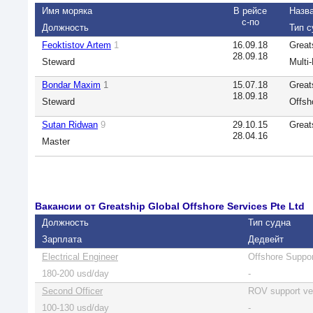
Имя моряка
В рейсе
Назв
с-по
Должность
Тип с
Feoktistov Artem
1
16.09.18
Great
28.09.18
Steward
Multi
Bondar Maxim
1
15.07.18
Great
18.09.18
Steward
Offsh
Sutan Ridwan
9
29.10.15
Great
28.04.16
Master
Вакансии от Greatship Global Offshore Services Pte Ltd
Должность
Тип судна
Зарплата
Дедвейт
Electrical Engineer
Offshore Suppor
180-200 usd/day
-
Second Officer
ROV support ve
100-130 usd/day
-