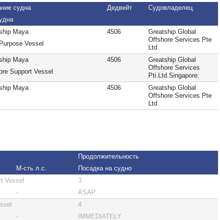
ание судна
Дедвейт
Судовладелец
удна
ship Maya
4506
Greatship Global
Offshore Services Pte
-Purpose Vessel
Ltd
ship Maya
4506
Greatship Global
Offshore Services
ore Support Vessel
Pti.Ltd.Singapore.
ship Maya
4506
Greatship Global
Offshore Services Pte
Ltd
Продолжительность
М-сть л.с.
Посадка на судно
t Vessel
3
-
ASAP
ssel
4
-
IMMEDIATELY