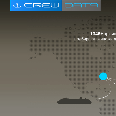
1346+
крюин
подбирают экипажи д