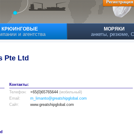
Регистрация
КРЮИНГОВЫЕ
МОРЯКИ
мпании и агентства
анкеты, резюме, 
s Pte Ltd
Контакты:
Телефон:
+65(0)65765644
(мобильный)
Email:
m_limanto@greatshipglobal.com
Сайт:
www.greatshipglobal.com
td