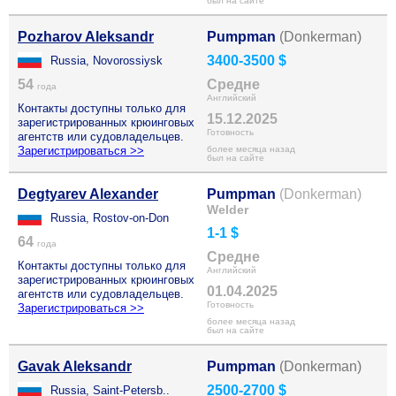
был на сайте
Pozharov Aleksandr
Pumpman
(Donkerman)
3400-3500 $
Russia, Novorossiysk
54
Средне
года
Английский
Контакты доступны только для
15.12.2025
зарегистрированных крюинговых
Готовность
агентств или судовладельцев.
Зарегистрироваться >>
более месяца назад
был на сайте
Degtyarev Alexander
Pumpman
(Donkerman)
Welder
Russia, Rostov-on-Don
1-1 $
64
года
Средне
Контакты доступны только для
Английский
зарегистрированных крюинговых
01.04.2025
агентств или судовладельцев.
Готовность
Зарегистрироваться >>
более месяца назад
был на сайте
Gavak Aleksandr
Pumpman
(Donkerman)
2500-2700 $
Russia, Saint-Petersb..