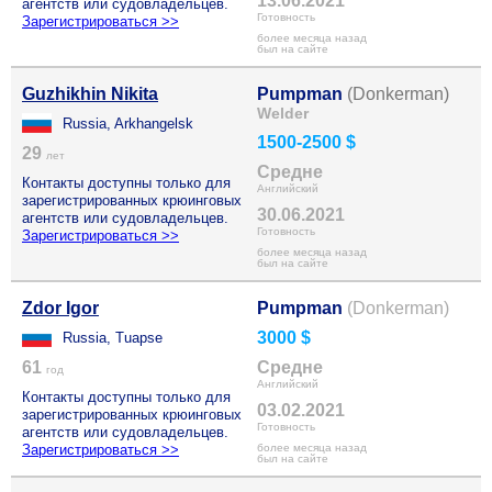
13.06.2021
агентств или судовладельцев.
Готовность
Зарегистрироваться >>
более месяца назад
был на сайте
Guzhikhin Nikita
Pumpman
(Donkerman)
Welder
Russia, Arkhangelsk
1500-2500 $
29
лет
Средне
Контакты доступны только для
Английский
зарегистрированных крюинговых
30.06.2021
агентств или судовладельцев.
Готовность
Зарегистрироваться >>
более месяца назад
был на сайте
Zdor Igor
Pumpman
(Donkerman)
3000 $
Russia, Tuapse
61
Средне
год
Английский
Контакты доступны только для
03.02.2021
зарегистрированных крюинговых
Готовность
агентств или судовладельцев.
Зарегистрироваться >>
более месяца назад
был на сайте