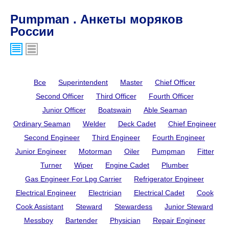
Pumpman . Анкеты моряков
России
Все
Superintendent
Master
Chief Officer
Second Officer
Third Officer
Fourth Officer
Junior Officer
Boatswain
Able Seaman
Ordinary Seaman
Welder
Deck Cadet
Chief Engineer
Second Engineer
Third Engineer
Fourth Engineer
Junior Engineer
Motorman
Oiler
Pumpman
Fitter
Turner
Wiper
Engine Cadet
Plumber
Gas Engineer For Lpg Carrier
Refrigerator Engineer
Electrical Engineer
Electrician
Electrical Cadet
Cook
Cook Assistant
Steward
Stewardess
Junior Steward
Messboy
Bartender
Physician
Repair Engineer