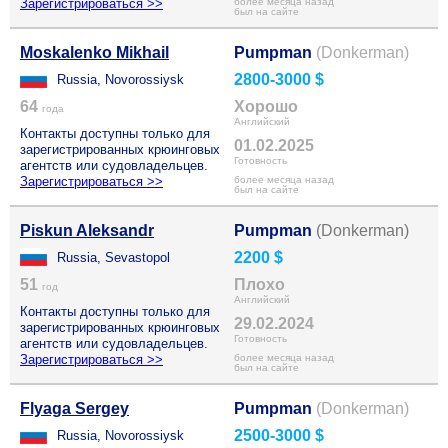
Зарегистрироваться >>
более месяца назад
был на сайте
Moskalenko Mikhail
Pumpman
(Donkerman)
2800-3000 $
Russia, Novorossiysk
64
Хорошо
года
Английский
Контакты доступны только для
01.02.2025
зарегистрированных крюинговых
Готовность
агентств или судовладельцев.
Зарегистрироваться >>
более месяца назад
был на сайте
Piskun Aleksandr
Pumpman
(Donkerman)
2200 $
Russia, Sevastopol
51
Плохо
год
Английский
Контакты доступны только для
29.02.2024
зарегистрированных крюинговых
Готовность
агентств или судовладельцев.
Зарегистрироваться >>
более месяца назад
был на сайте
Flyaga Sergey
Pumpman
(Donkerman)
2500-3000 $
Russia, Novorossiysk