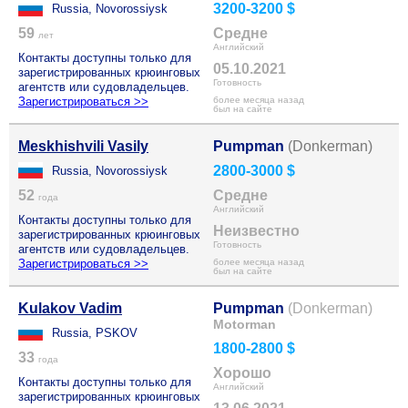
3200-3200 $
Russia, Novorossiysk
59
Средне
лет
Английский
Контакты доступны только для
05.10.2021
зарегистрированных крюинговых
Готовность
агентств или судовладельцев.
Зарегистрироваться >>
более месяца назад
был на сайте
Meskhishvili Vasily
Pumpman
(Donkerman)
2800-3000 $
Russia, Novorossiysk
52
Средне
года
Английский
Контакты доступны только для
Неизвестно
зарегистрированных крюинговых
Готовность
агентств или судовладельцев.
Зарегистрироваться >>
более месяца назад
был на сайте
Kulakov Vadim
Pumpman
(Donkerman)
Motorman
Russia, PSKOV
1800-2800 $
33
года
Хорошо
Контакты доступны только для
Английский
зарегистрированных крюинговых