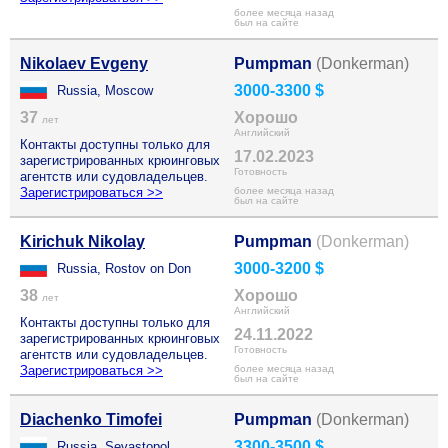
более месяца назад
был на сайте
Nikolaev Evgeny
Pumpman
(Donkerman)
3000-3300 $
Russia, Moscow
37
Хорошо
лет
Английский
Контакты доступны только для
17.02.2023
зарегистрированных крюинговых
Готовность
агентств или судовладельцев.
Зарегистрироваться >>
более месяца назад
был на сайте
Kirichuk Nikolay
Pumpman
(Donkerman)
3000-3200 $
Russia, Rostov on Don
38
Хорошо
лет
Английский
Контакты доступны только для
24.11.2022
зарегистрированных крюинговых
Готовность
агентств или судовладельцев.
Зарегистрироваться >>
более месяца назад
был на сайте
Diachenko Timofei
Pumpman
(Donkerman)
3300-3500 $
Russia, Sevastopol