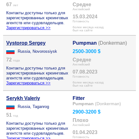
67
Средне
лет
Английский
Контакты доступны только для
15.03.2024
зарегистрированных крюинговых
Готовность
агентств или судовладельцев.
Зарегистрироваться >>
более месяца назад
был на сайте
Vystorop Sergey
Pumpman
(Donkerman)
2500-3000 $
Russia, Novorossiysk
72
Средне
года
Английский
Контакты доступны только для
07.08.2023
зарегистрированных крюинговых
Готовность
агентств или судовладельцев.
Зарегистрироваться >>
более месяца назад
был на сайте
Serykh Valeriy
Fitter
Pumpman
(Donkerman)
Russia, Taganrog
2900-3200 $
51
год
Плохо
Контакты доступны только для
Английский
зарегистрированных крюинговых
01.04.2023
агентств или судовладельцев.
Готовность
Зарегистрироваться >>