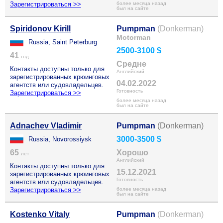
Зарегистрироваться >>
более месяца назад
был на сайте
Spiridonov Kirill
Pumpman
(Donkerman)
Motorman
Russia, Saint Peterburg
2500-3100 $
41
год
Средне
Контакты доступны только для
Английский
зарегистрированных крюинговых
04.02.2022
агентств или судовладельцев.
Готовность
Зарегистрироваться >>
более месяца назад
был на сайте
Adnachev Vladimir
Pumpman
(Donkerman)
3000-3500 $
Russia, Novorossiysk
65
Хорошо
лет
Английский
Контакты доступны только для
15.12.2021
зарегистрированных крюинговых
Готовность
агентств или судовладельцев.
Зарегистрироваться >>
более месяца назад
был на сайте
Kostenko Vitaly
Pumpman
(Donkerman)