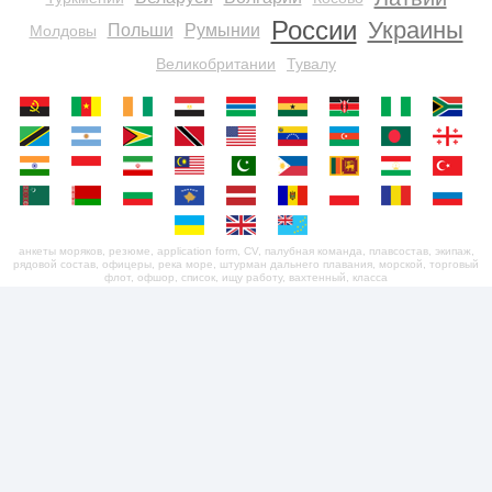
России
Украины
Польши
Румынии
Молдовы
Великобритании
Тувалу
анкеты моряков, резюме, application form, CV, палубная команда, плавсостав, экипаж,
рядовой состав, офицеры, река море, штурман дальнего плавания, морской, торговый
флот, офшор, список, ищу работу, вахтенный, класса