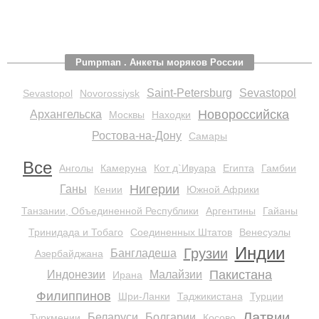
Pumpman . Анкеты моряков России
Saint-Petersburg
Sevastopol
Sevastopol
Novorossiysk
Новороссийска
Архангельска
Москвы
Находки
Ростова-на-Дону
Самары
Все
Анголы
Камеруна
Кот д`Ивуара
Египта
Гамбии
Нигерии
Ганы
Кении
Южной Африки
Танзании, Объединенной Республики
Аргентины
Гайаны
Тринидада и Тобаго
Соединенных Штатов
Венесуэлы
Индии
Грузии
Бангладеша
Азербайджана
Пакистана
Индонезии
Малайзии
Ирана
Филиппинов
Шри-Ланки
Таджикистана
Турции
Латвии
Беларуси
Болгарии
Туркмении
Косово