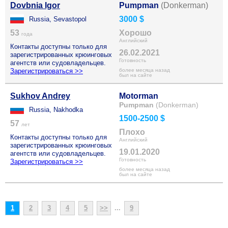
Dovbnia Igor
Pumpman
(Donkerman)
3000 $
Russia, Sevastopol
53
Хорошо
года
Английский
Контакты доступны только для
26.02.2021
зарегистрированных крюинговых
Готовность
агентств или судовладельцев.
Зарегистрироваться >>
более месяца назад
был на сайте
Sukhov Andrey
Motorman
Pumpman
(Donkerman)
Russia, Nakhodka
1500-2500 $
57
лет
Плохо
Контакты доступны только для
Английский
зарегистрированных крюинговых
19.01.2020
агентств или судовладельцев.
Готовность
Зарегистрироваться >>
более месяца назад
был на сайте
1
2
3
4
5
>>
...
9