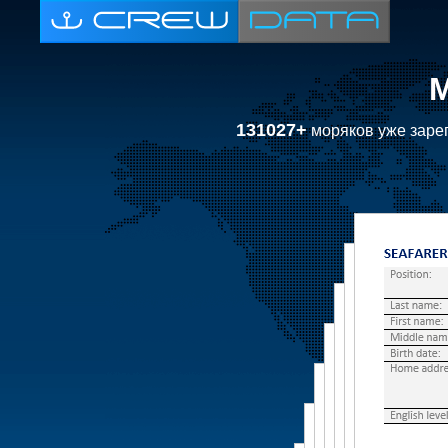
131027+
моряков уже зарег