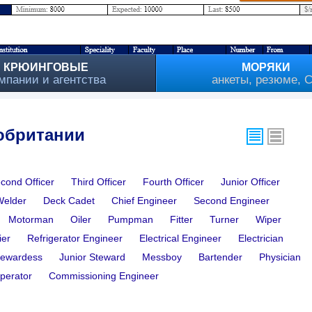
КРЮИНГОВЫЕ
МОРЯКИ
мпании и агентства
анкеты, резюме, 
обритании
cond Officer
Third Officer
Fourth Officer
Junior Officer
Welder
Deck Cadet
Chief Engineer
Second Engineer
Motorman
Oiler
Pumpman
Fitter
Turner
Wiper
ier
Refrigerator Engineer
Electrical Engineer
Electrician
tewardess
Junior Steward
Messboy
Bartender
Physician
perator
Commissioning Engineer