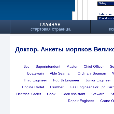
ГЛАВНАЯ
стартовая страница
ко
Доктор. Анкеты моряков Велик
Все
Superintendent
Master
Chief Officer
Se
Boatswain
Able Seaman
Ordinary Seaman
Third Engineer
Fourth Engineer
Junior Engineer
Engine Cadet
Plumber
Gas Engineer For Lpg Carr
Electrical Cadet
Cook
Cook Assistant
Steward
S
Repair Engineer
Crane O