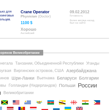
ько для
Crane Operator
09.02.2012
рюинговых
Physician
(Doctor)
Готовность
ельцев.
более месяца назад
1100 $
>
был на сайте
Хорошо
Английский
моряков Великобритании
негала
Танзании, Объединенной Республики
Уганды
Азербайджана
ругвая
Виргинских островов, США
Шри-Ланки
Беларуси
Болгарии
инов
Вьетнама
России
Польши
овы
Голландии (Нидерландов)
ы
Великобритании