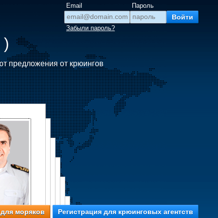
Email
Пароль
Забыли пароль?
 )
ют предложения от крюингов
 для моряков
Регистрация для крюинговых агентств