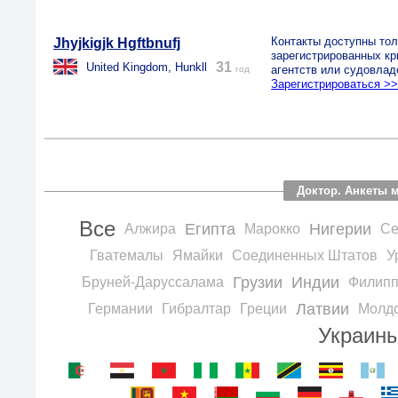
Контакты доступны тол
Jhyjkigjk Hgftbnufj
зарегистрированных к
31
United Kingdom, Hunkll
агентств или судовлад
год
Зарегистрироваться >
Доктор. Анкеты 
Все
Египта
Нигерии
Алжира
Марокко
Се
Гватемалы
Ямайки
Соединенных Штатов
У
Грузии
Индии
Бруней-Даруссалама
Филипп
Латвии
Германии
Гибралтар
Греции
Молд
Украин