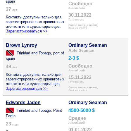
spain
Свободно
Английский
37
лет
30.11.2022
Контакты доступны только для
Готовность
зарегистрированных крюинговых
более месяца назад
агентств или судовладельцев.
был на сайте
Зарегистрироваться >>
Brown Lynroy
Ordinary Seaman
Able Seaman
Trinidad and Tobago, port of
2-3 $
spain
Свободно
49
лет
Английский
Контакты доступны только для
15.11.2022
зарегистрированных крюинговых
Готовность
агентств или судовладельцев.
более месяца назад
Зарегистрироваться >>
был на сайте
Edwards Jadon
Ordinary Seaman
4500-5000 $
Trinidad and Tobago, Point
Fortin
Средне
Английский
23
года
01.01.2022