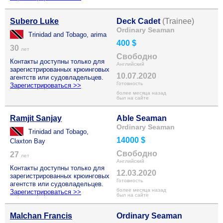
Subero Luke
Deck Cadet
(Trainee)
Ordinary Seaman
Trinidad and Tobago, arima
400 $
30
лет
Свободно
Контакты доступны только для
Английский
зарегистрированных крюинговых
10.07.2020
агентств или судовладельцев.
Готовность
Зарегистрироваться >>
более месяца назад
был на сайте
Ramjit Sanjay
Able Seaman
Ordinary Seaman
Trinidad and Tobago,
14000 $
Claxton Bay
Свободно
27
лет
Английский
Контакты доступны только для
12.03.2020
зарегистрированных крюинговых
Готовность
агентств или судовладельцев.
более месяца назад
Зарегистрироваться >>
был на сайте
Malchan Francis
Ordinary Seaman