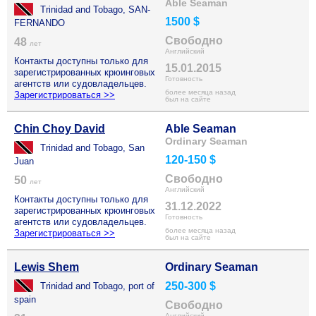
Able Seaman
Trinidad and Tobago, SAN-
1500 $
FERNANDO
Свободно
48
лет
Английский
Контакты доступны только для
15.01.2015
зарегистрированных крюинговых
Готовность
агентств или судовладельцев.
более месяца назад
Зарегистрироваться >>
был на сайте
Chin Choy David
Able Seaman
Ordinary Seaman
Trinidad and Tobago, San
120-150 $
Juan
Свободно
50
лет
Английский
Контакты доступны только для
31.12.2022
зарегистрированных крюинговых
Готовность
агентств или судовладельцев.
более месяца назад
Зарегистрироваться >>
был на сайте
Lewis Shem
Ordinary Seaman
250-300 $
Trinidad and Tobago, port of
spain
Свободно
Английский