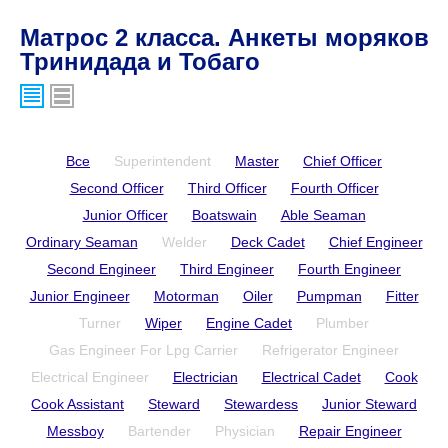
Матрос 2 класса. Анкеты моряков
Тринидада и Тобаго
Все
Superintendent
Master
Chief Officer
Second Officer
Third Officer
Fourth Officer
Junior Officer
Boatswain
Able Seaman
Ordinary Seaman
Welder
Deck Cadet
Chief Engineer
Second Engineer
Third Engineer
Fourth Engineer
Junior Engineer
Motorman
Oiler
Pumpman
Fitter
Turner
Wiper
Engine Cadet
Plumber
Gas Engineer For Lpg Carrier
Refrigerator Engineer
Electrical Engineer
Electrician
Electrical Cadet
Cook
Cook Assistant
Steward
Stewardess
Junior Steward
Messboy
Bartender
Physician
Repair Engineer