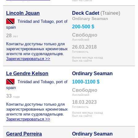
был на сайте
Lincoln Jquan
Deck Cadet
(Trainee)
Ordinary Seaman
Trinidad and Tobago, port of
200-500 $
spain
Свободно
28
лет
Английский
Контакты доступны только для
26.03.2018
зарегистрированных крюинговых
Готовность
агентств или судовладельцев.
более месяца назад
Зарегистрироваться >>
был на сайте
Le Gendre Kelson
Ordinary Seaman
1000-1100 $
Trinidad and Tobago, port of
spain
Свободно
Английский
33
года
18.03.2023
Контакты доступны только для
Готовность
зарегистрированных крюинговых
более месяца назад
агентств или судовладельцев.
был на сайте
Зарегистрироваться >>
Gerard Perreira
Ordinary Seaman