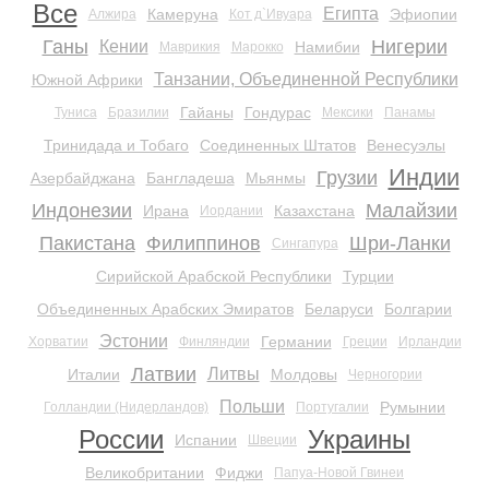
Все
Египта
Камеруна
Эфиопии
Алжира
Кот д`Ивуара
Ганы
Нигерии
Кении
Намибии
Маврикия
Марокко
Танзании, Объединенной Республики
Южной Африки
Гайаны
Гондурас
Туниса
Бразилии
Мексики
Панамы
Тринидада и Тобаго
Соединенных Штатов
Венесуэлы
Индии
Грузии
Азербайджана
Бангладеша
Мьянмы
Индонезии
Малайзии
Ирана
Казахстана
Иордании
Пакистана
Филиппинов
Шри-Ланки
Сингапура
Сирийской Арабской Республики
Турции
Объединенных Арабских Эмиратов
Беларуси
Болгарии
Эстонии
Германии
Хорватии
Финляндии
Греции
Ирландии
Латвии
Литвы
Италии
Молдовы
Черногории
Польши
Румынии
Голландии (Нидерландов)
Португалии
России
Украины
Испании
Швеции
Великобритании
Фиджи
Папуа-Новой Гвинеи