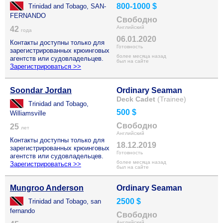
800-1000 $
Trinidad and Tobago, SAN-
FERNANDO
Свободно
Английский
42
года
06.01.2020
Контакты доступны только для
Готовность
зарегистрированных крюинговых
более месяца назад
агентств или судовладельцев.
был на сайте
Зарегистрироваться >>
Soondar Jordan
Ordinary Seaman
Deck Cadet
(Trainee)
Trinidad and Tobago,
500 $
Williamsville
Свободно
25
лет
Английский
Контакты доступны только для
18.12.2019
зарегистрированных крюинговых
Готовность
агентств или судовладельцев.
более месяца назад
Зарегистрироваться >>
был на сайте
Mungroo Anderson
Ordinary Seaman
2500 $
Trinidad and Tobago, san
fernando
Свободно
Английский