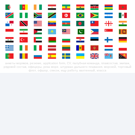
анкеты моряков, резюме, application form, CV, палубная команда, плавсостав, экипаж,
рядовой состав, офицеры, река море, штурман дальнего плавания, морской, торговый
флот, офшор, список, ищу работу, вахтенный, класса