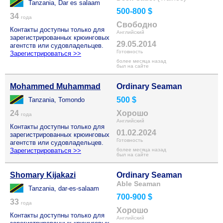
Tanzania, Dar es salaam
500-800 $
34
года
Свободно
Контакты доступны только для
Английский
зарегистрированных крюинговых
29.05.2014
агентств или судовладельцев.
Готовность
Зарегистрироваться >>
более месяца назад
был на сайте
Mohammed Muhammad
Ordinary Seaman
500 $
Tanzania, Tomondo
24
Хорошо
года
Английский
Контакты доступны только для
01.02.2024
зарегистрированных крюинговых
Готовность
агентств или судовладельцев.
Зарегистрироваться >>
более месяца назад
был на сайте
Shomary Kijakazi
Ordinary Seaman
Able Seaman
Tanzania, dar-es-salaam
700-900 $
33
года
Хорошо
Контакты доступны только для
Английский