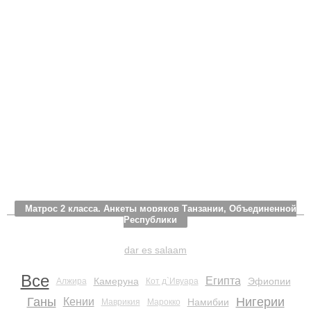
Матрос 2 класса. Анкеты моряков Танзании, Объединенной
Республики
dar es salaam
Все
Египта
Камеруна
Эфиопии
Алжира
Кот д`Ивуара
Ганы
Нигерии
Кении
Намибии
Маврикия
Марокко