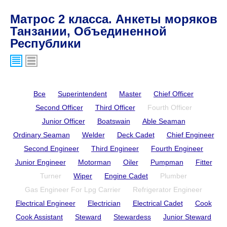
Матрос 2 класса. Анкеты моряков
Танзании, Объединенной
Республики
Все
Superintendent
Master
Chief Officer
Second Officer
Third Officer
Fourth Officer
Junior Officer
Boatswain
Able Seaman
Ordinary Seaman
Welder
Deck Cadet
Chief Engineer
Second Engineer
Third Engineer
Fourth Engineer
Junior Engineer
Motorman
Oiler
Pumpman
Fitter
Turner
Wiper
Engine Cadet
Plumber
Gas Engineer For Lpg Carrier
Refrigerator Engineer
Electrical Engineer
Electrician
Electrical Cadet
Cook
Cook Assistant
Steward
Stewardess
Junior Steward