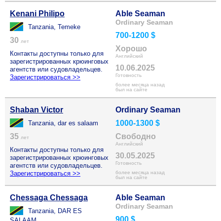
Kenani Philipo
Able Seaman
Ordinary Seaman
Tanzania, Temeke
700-1200 $
30
лет
Хорошо
Контакты доступны только для
Английский
зарегистрированных крюинговых
10.06.2025
агентств или судовладельцев.
Готовность
Зарегистрироваться >>
более месяца назад
был на сайте
Shaban Victor
Ordinary Seaman
1000-1300 $
Tanzania, dar es salaam
35
Свободно
лет
Английский
Контакты доступны только для
30.05.2025
зарегистрированных крюинговых
Готовность
агентств или судовладельцев.
Зарегистрироваться >>
более месяца назад
был на сайте
Chessaga Chessaga
Able Seaman
Ordinary Seaman
Tanzania, DAR ES
900 $
SALAAM..