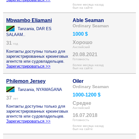
более месяца назад
был на сайте
Mbwambo Eliamani
Able Seaman
Ordinary Seaman
Tanzania, DAR ES
1000 $
SALAAM..
Хорошо
31
год
Английский
Контакты доступны только для
20.08.2021
зарегистрированных крюинговых
Готовность
агентств или судовладельцев.
более месяца назад
Зарегистрироваться >>
был на сайте
Philemon Jersey
Oiler
Ordinary Seaman
Tanzania, NYAMAGANA
1000-1200 $
37
лет
Средне
Контакты доступны только для
Английский
зарегистрированных крюинговых
16.07.2018
агентств или судовладельцев.
Готовность
Зарегистрироваться >>
более месяца назад
был на сайте