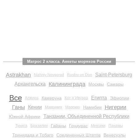
Матрос 2 класса. Анкеты моряков России
Astrakhan
Saint-Petersburg
Nizhniy Novgorod
Rostov on Don
Калининграда
Архангельска
Москвы
Самары
Все
Египта
Камеруна
Эфиопии
Алжира
Кот д`Ивуара
Ганы
Нигерии
Кении
Намибии
Маврикия
Марокко
Танзании, Объединенной Республики
Южной Африки
Гайаны
Гондурас
Туниса
Бразилии
Мексики
Панамы
Тринидада и Тобаго
Соединенных Штатов
Венесуэлы