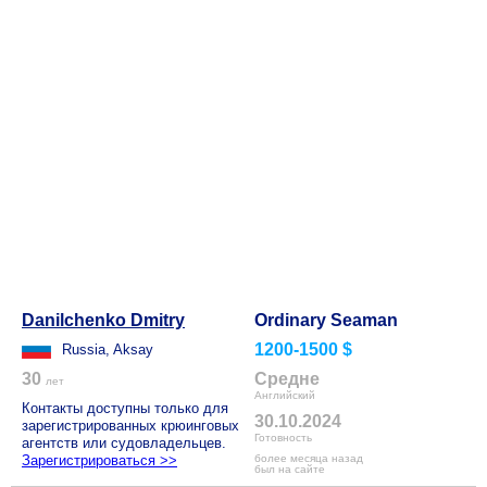
Danilchenko Dmitry
Ordinary Seaman
1200-1500 $
Russia, Aksay
30
Средне
лет
Английский
Контакты доступны только для
30.10.2024
зарегистрированных крюинговых
Готовность
агентств или судовладельцев.
Зарегистрироваться >>
более месяца назад
был на сайте