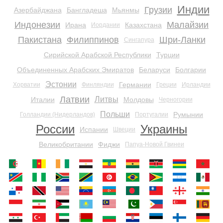
Индии
Грузии
Азербайджана
Бангладеша
Мьянмы
Индонезии
Малайзии
Ирана
Казахстана
Иордании
Пакистана
Филиппинов
Шри-Ланки
Сингапура
Сирийской Арабской Республики
Турции
Объединенных Арабских Эмиратов
Беларуси
Болгарии
Эстонии
Германии
Хорватии
Финляндии
Греции
Ирландии
Латвии
Литвы
Италии
Молдовы
Черногории
Польши
Румынии
Голландии (Нидерландов)
Португалии
России
Украины
Испании
Швеции
Великобритании
Фиджи
Папуа-Новой Гвинеи