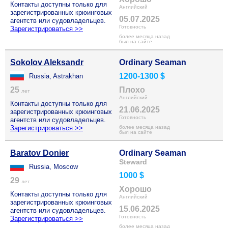
Контакты доступны только для
Английский
зарегистрированных крюинговых
05.07.2025
агентств или судовладельцев.
Готовность
Зарегистрироваться >>
более месяца назад
был на сайте
Sokolov Aleksandr
Ordinary Seaman
1200-1300 $
Russia, Astrakhan
25
Плохо
лет
Английский
Контакты доступны только для
21.06.2025
зарегистрированных крюинговых
Готовность
агентств или судовладельцев.
Зарегистрироваться >>
более месяца назад
был на сайте
Baratov Donier
Ordinary Seaman
Steward
Russia, Moscow
1000 $
29
лет
Хорошо
Контакты доступны только для
Английский
зарегистрированных крюинговых
15.06.2025
агентств или судовладельцев.
Готовность
Зарегистрироваться >>
более месяца назад