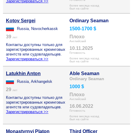
Зарегистрироваться >>
более месяца назад
был на сайте
Kotov Sergei
Ordinary Seaman
1500-1700 $
Russia, Novocherkassk
39
Плохо
лет
Английский
Контакты доступны только для
10.11.2025
зарегистрированных крюинговых
Готовность
агентств или судовладельцев.
Зарегистрироваться >>
более месяца назад
был на сайте
Latukhin Anton
Able Seaman
Ordinary Seaman
Russia, Arkhangelsk
1000 $
29
лет
Плохо
Контакты доступны только для
Английский
зарегистрированных крюинговых
16.06.2022
агентств или судовладельцев.
Готовность
Зарегистрироваться >>
более месяца назад
был на сайте
Monastyrnyi Platon
Third Officer