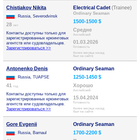
Chistiakov Nikita
Electrical Cadet
(Trainee)
Ordinary Seaman
Russia, Severodvinsk
1500-1500 $
28
лет
Средне
Контакты доступны только для
Английский
зарегистрированных крюинговых
01.03.2026
агентств или судовладельцев.
Готовность
Зарегистрироваться >>
более месяца назад
был на сайте
Antonenko Denis
Ordinary Seaman
1250-1450 $
Russia, TUAPSE
41
Хорошо
год
Английский
Контакты доступны только для
15.04.2024
зарегистрированных крюинговых
Готовность
агентств или судовладельцев.
Зарегистрироваться >>
более месяца назад
был на сайте
Gore Evgenii
Ordinary Seaman
1700-2200 $
Russia, Barnaul