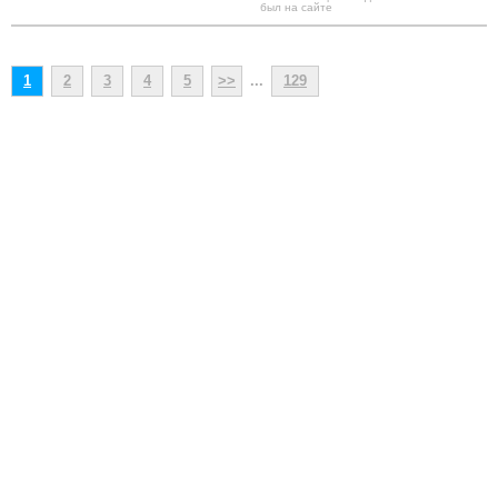
был на сайте
1
2
3
4
5
>>
...
129