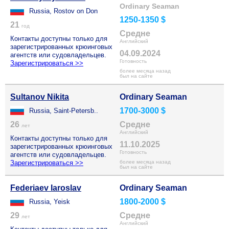
Ordinary Seaman
Russia, Rostov on Don
1250-1350 $
21
год
Средне
Контакты доступны только для
Английский
зарегистрированных крюинговых
04.09.2024
агентств или судовладельцев.
Готовность
Зарегистрироваться >>
более месяца назад
был на сайте
Sultanov Nikita
Ordinary Seaman
1700-3000 $
Russia, Saint-Petersb..
26
Средне
лет
Английский
Контакты доступны только для
11.10.2025
зарегистрированных крюинговых
Готовность
агентств или судовладельцев.
Зарегистрироваться >>
более месяца назад
был на сайте
Federiaev Iaroslav
Ordinary Seaman
1800-2000 $
Russia, Yeisk
29
Средне
лет
Английский