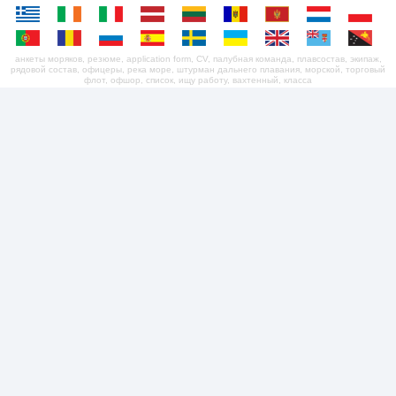
анкеты моряков, резюме, application form, CV, палубная команда, плавсостав, экипаж,
рядовой состав, офицеры, река море, штурман дальнего плавания, морской, торговый
флот, офшор, список, ищу работу, вахтенный, класса