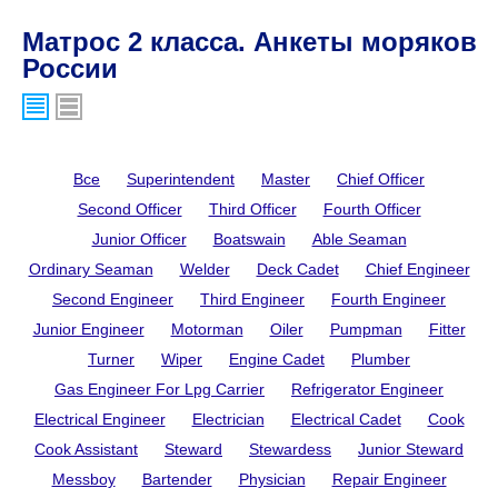
Матрос 2 класса. Анкеты моряков
России
Все
Superintendent
Master
Chief Officer
Second Officer
Third Officer
Fourth Officer
Junior Officer
Boatswain
Able Seaman
Ordinary Seaman
Welder
Deck Cadet
Chief Engineer
Second Engineer
Third Engineer
Fourth Engineer
Junior Engineer
Motorman
Oiler
Pumpman
Fitter
Turner
Wiper
Engine Cadet
Plumber
Gas Engineer For Lpg Carrier
Refrigerator Engineer
Electrical Engineer
Electrician
Electrical Cadet
Cook
Cook Assistant
Steward
Stewardess
Junior Steward
Messboy
Bartender
Physician
Repair Engineer