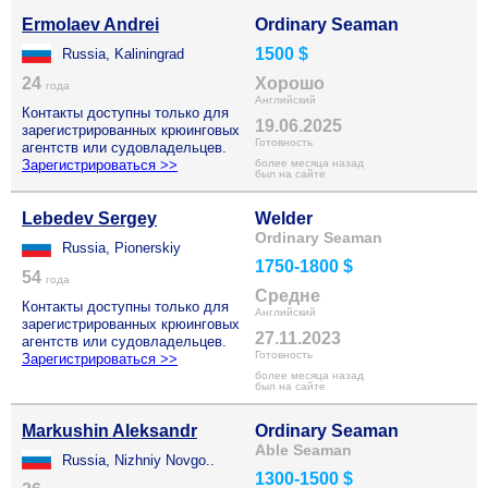
Ermolaev Andrei
Ordinary Seaman
1500 $
Russia, Kaliningrad
24
Хорошо
года
Английский
Контакты доступны только для
19.06.2025
зарегистрированных крюинговых
Готовность
агентств или судовладельцев.
Зарегистрироваться >>
более месяца назад
был на сайте
Lebedev Sergey
Welder
Ordinary Seaman
Russia, Pionerskiy
1750-1800 $
54
года
Средне
Контакты доступны только для
Английский
зарегистрированных крюинговых
27.11.2023
агентств или судовладельцев.
Готовность
Зарегистрироваться >>
более месяца назад
был на сайте
Markushin Aleksandr
Ordinary Seaman
Able Seaman
Russia, Nizhniy Novgo..
1300-1500 $