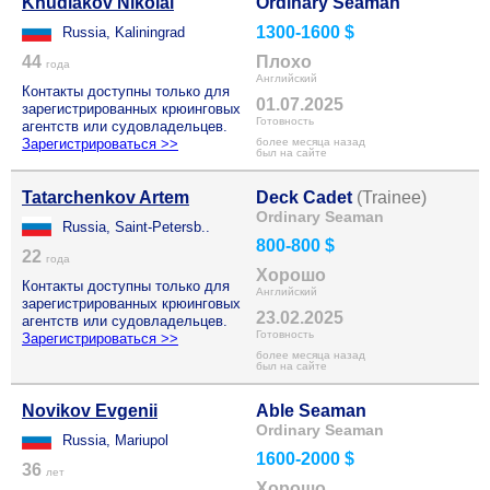
Khudiakov Nikolai
Ordinary Seaman
1300-1600 $
Russia, Kaliningrad
44
Плохо
года
Английский
Контакты доступны только для
01.07.2025
зарегистрированных крюинговых
Готовность
агентств или судовладельцев.
Зарегистрироваться >>
более месяца назад
был на сайте
Tatarchenkov Artem
Deck Cadet
(Trainee)
Ordinary Seaman
Russia, Saint-Petersb..
800-800 $
22
года
Хорошо
Контакты доступны только для
Английский
зарегистрированных крюинговых
23.02.2025
агентств или судовладельцев.
Готовность
Зарегистрироваться >>
более месяца назад
был на сайте
Novikov Evgenii
Able Seaman
Ordinary Seaman
Russia, Mariupol
1600-2000 $
36
лет
Хорошо