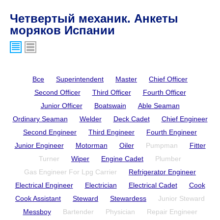
Четвертый механик. Анкеты
моряков Испании
Все
Superintendent
Master
Chief Officer
Second Officer
Third Officer
Fourth Officer
Junior Officer
Boatswain
Able Seaman
Ordinary Seaman
Welder
Deck Cadet
Chief Engineer
Second Engineer
Third Engineer
Fourth Engineer
Junior Engineer
Motorman
Oiler
Pumpman
Fitter
Turner
Wiper
Engine Cadet
Plumber
Gas Engineer For Lpg Carrier
Refrigerator Engineer
Electrical Engineer
Electrician
Electrical Cadet
Cook
Cook Assistant
Steward
Stewardess
Junior Steward
Messboy
Bartender
Physician
Repair Engineer