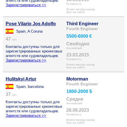
агентств или судовладельцев.
Готовность
Зарегистрироваться >>
более месяца назад
был на сайте
Pose Vilario Jos Adolfo
Third Engineer
Fourth Engineer
Spain, A Coruna
5500-6000 €
47
лет
Свободно
Контакты доступны только для
Английский
зарегистрированных крюинговых
23.03.2015
агентств или судовладельцев.
Готовность
Зарегистрироваться >>
более месяца назад
был на сайте
Hulitskyi Artur
Motorman
Fourth Engineer
Spain, barcelona
1800-2000 $
37
лет
Средне
Контакты доступны только для
Английский
зарегистрированных крюинговых
28.08.2023
агентств или судовладельцев.
Готовность
Зарегистрироваться >>
более месяца назад
был на сайте