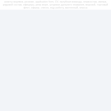
анкеты моряков, резюме, application form, CV, палубная команда, плавсостав, экипаж,
рядовой состав, офицеры, река море, штурман дальнего плавания, морской, торговый
флот, офшор, список, ищу работу, вахтенный, класса