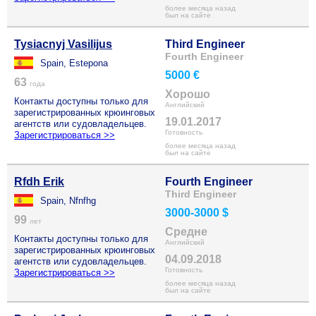
более месяца назад
был на сайте
Tysiacnyj Vasilijus
Third Engineer
Fourth Engineer
Spain, Estepona
5000 €
63
года
Хорошо
Контакты доступны только для
Английский
зарегистрированных крюинговых
19.01.2017
агентств или судовладельцев.
Готовность
Зарегистрироваться >>
более месяца назад
был на сайте
Rfdh Erik
Fourth Engineer
Third Engineer
Spain, Nfnfhg
3000-3000 $
99
лет
Средне
Контакты доступны только для
Английский
зарегистрированных крюинговых
04.09.2018
агентств или судовладельцев.
Готовность
Зарегистрироваться >>
более месяца назад
был на сайте