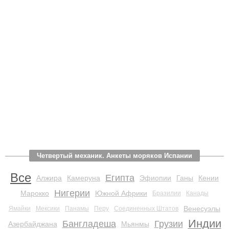
Четвертый механик. Анкеты моряков Испании
Все
Египта
Алжира
Камеруна
Эфиопии
Ганы
Кении
Нигерии
Марокко
Южной Африки
Бразилии
Канады
Венесуэлы
Ямайки
Мексики
Панамы
Перу
Соединенных Штатов
Индии
Бангладеша
Грузии
Азербайджана
Мьянмы