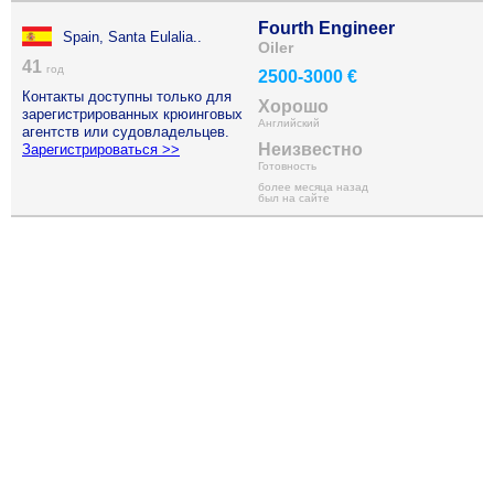
Fourth Engineer
Spain, Santa Eulalia..
Oiler
41
год
2500-3000 €
Контакты доступны только для
Хорошо
зарегистрированных крюинговых
Английский
агентств или судовладельцев.
Неизвестно
Зарегистрироваться >>
Готовность
более месяца назад
был на сайте