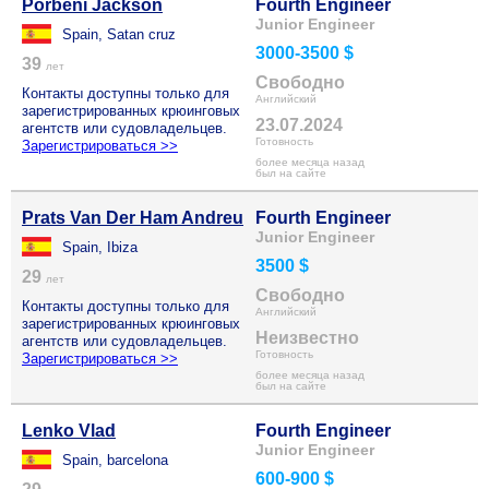
Porbeni Jackson
Fourth Engineer
Junior Engineer
Spain, Satan cruz
3000-3500 $
39
лет
Свободно
Контакты доступны только для
Английский
зарегистрированных крюинговых
23.07.2024
агентств или судовладельцев.
Готовность
Зарегистрироваться >>
более месяца назад
был на сайте
Prats Van Der Ham Andreu
Fourth Engineer
Junior Engineer
Spain, Ibiza
3500 $
29
лет
Свободно
Контакты доступны только для
Английский
зарегистрированных крюинговых
Неизвестно
агентств или судовладельцев.
Готовность
Зарегистрироваться >>
более месяца назад
был на сайте
Lenko Vlad
Fourth Engineer
Junior Engineer
Spain, barcelona
600-900 $