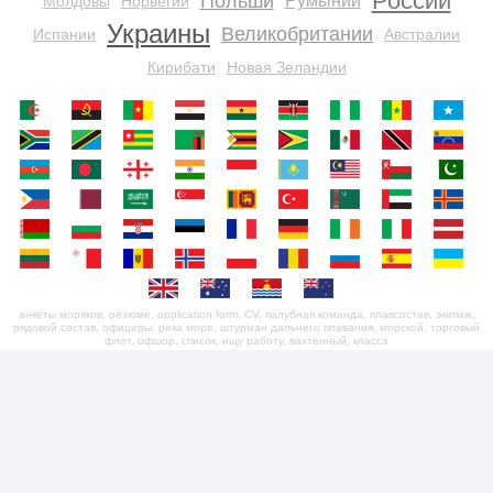
России
Польши
Румынии
Молдовы
Норвегии
Украины
Великобритании
Испании
Австралии
Кирибати
Новая Зеландии
анкеты моряков, резюме, application form, CV, палубная команда, плавсостав, экипаж,
рядовой состав, офицеры, река море, штурман дальнего плавания, морской, торговый
флот, офшор, список, ищу работу, вахтенный, класса