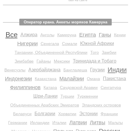
был на сайте
Оператор крана. Анкеты моряков Камеруна
Все
Египта
Ганы
Алжира
Анголы
Камеруна
Кении
Нигерии
Южной Африки
Сенегала
Сомали
Танзании, Объединенной Республики
Того
Замбии
Тринидада и Тобаго
Зимбабве
Гайаны
Мексики
Индии
Азербайджана
Грузии
Венесуэлы
Бангладеша
Индонезии
Малайзии
Пакистана
Казахстана
Омана
Филиппинов
Катара
Саудовской Аравии
Сингапура
Шри-Ланки
Турции
Туркмении
Объединенных Арабских Эмиратов
Эландских островов
Болгарии
Эстонии
Беларуси
Хорватии
Франции
Латвии
Литвы
Германии
Ирландии
Италии
Мальты