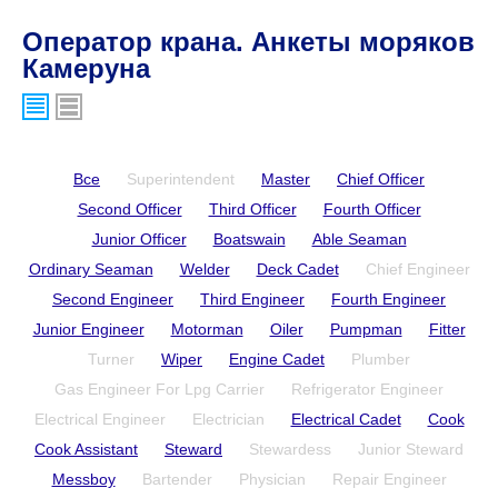
Оператор крана. Анкеты моряков
Камеруна
Все
Superintendent
Master
Chief Officer
Second Officer
Third Officer
Fourth Officer
Junior Officer
Boatswain
Able Seaman
Ordinary Seaman
Welder
Deck Cadet
Chief Engineer
Second Engineer
Third Engineer
Fourth Engineer
Junior Engineer
Motorman
Oiler
Pumpman
Fitter
Turner
Wiper
Engine Cadet
Plumber
Gas Engineer For Lpg Carrier
Refrigerator Engineer
Electrical Engineer
Electrician
Electrical Cadet
Cook
Cook Assistant
Steward
Stewardess
Junior Steward
Messboy
Bartender
Physician
Repair Engineer