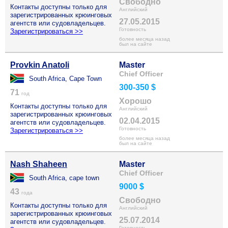
Свободно
Контакты доступны только для
Английский
зарегистрированных крюинговых
27.05.2015
агентств или судовладельцев.
Готовность
Зарегистрироваться >>
более месяца назад
был на сайте
Provkin Anatoli
Master
Chief Officer
South Africa, Cape Town
300-350 $
71
год
Хорошо
Контакты доступны только для
Английский
зарегистрированных крюинговых
02.04.2015
агентств или судовладельцев.
Готовность
Зарегистрироваться >>
более месяца назад
был на сайте
Nash Shaheen
Master
Chief Officer
South Africa, cape town
9000 $
43
года
Свободно
Контакты доступны только для
Английский
зарегистрированных крюинговых
25.07.2014
агентств или судовладельцев.
Готовность