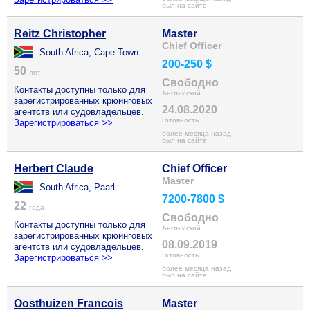
был на сайте
Reitz Christopher
Master
Chief Officer
South Africa, Cape Town
200-250 $
50
лет
Свободно
Контакты доступны только для
Английский
зарегистрированных крюинговых
24.08.2020
агентств или судовладельцев.
Готовность
Зарегистрироваться >>
более месяца назад
был на сайте
Herbert Claude
Chief Officer
Master
South Africa, Paarl
7200-7800 $
22
года
Свободно
Контакты доступны только для
Английский
зарегистрированных крюинговых
08.09.2019
агентств или судовладельцев.
Готовность
Зарегистрироваться >>
более месяца назад
был на сайте
Oosthuizen Francois
Master