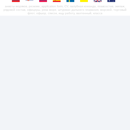
анкеты моряков, резюме, application form, CV, палубная команда, плавсостав, экипаж,
рядовой состав, офицеры, река море, штурман дальнего плавания, морской, торговый
флот, офшор, список, ищу работу, вахтенный, класса