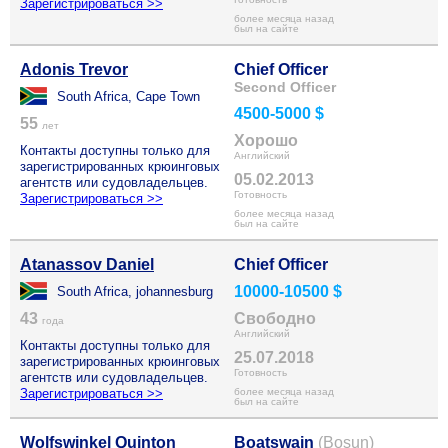
Зарегистрироваться >>
более месяца назад
был на сайте
Adonis Trevor
Chief Officer
Second Officer
South Africa, Cape Town
4500-5000 $
55
лет
Хорошо
Контакты доступны только для
Английский
зарегистрированных крюинговых
05.02.2013
агентств или судовладельцев.
Готовность
Зарегистрироваться >>
более месяца назад
был на сайте
Atanassov Daniel
Chief Officer
10000-10500 $
South Africa, johannesburg
43
Свободно
года
Английский
Контакты доступны только для
25.07.2018
зарегистрированных крюинговых
Готовность
агентств или судовладельцев.
Зарегистрироваться >>
более месяца назад
был на сайте
Wolfswinkel Quinton
Boatswain
(Bosun)