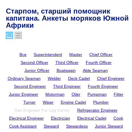
Старпом, старший помощник
капитана. Анкеты моряков Южной
Африки
Все
Superintendent
Master
Chief Officer
Second Officer
Third Officer
Fourth Officer
Junior Officer
Boatswain
Able Seaman
Ordinary Seaman
Welder
Deck Cadet
Chief Engineer
Second Engineer
Third Engineer
Fourth Engineer
Junior Engineer
Motorman
Oiler
Pumpman
Fitter
Turner
Wiper
Engine Cadet
Plumber
Gas Engineer For Lpg Carrier
Refrigerator Engineer
Electrical Engineer
Electrician
Electrical Cadet
Cook
Cook Assistant
Steward
Stewardess
Junior Steward