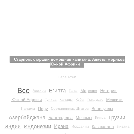
Старпом, старший помощник капитана. Анкеты моряков
Южной Африки
Cape Town
Все
Египта
Марокко
Нигерии
Алжира
Ганы
Южной Африки
Мексики
Туниса
Канады
Кубы
Гондурас
Перу
Венесуэлы
Панамы
Соединенных Штатов
Азербайджана
Грузии
Бангладеша
Мьянмы
Кипра
Индии
Индонезии
Ирана
Казахстана
Иордании
Ливана