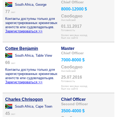
Chief Officer
South Africa, George
8000-12000 $
77
лет
Свободно
Контакты доступны только для
Английский
зарегистрированных крюинговых
01.11.2017
агентств или судовладельцев.
Готовность
Зарегистрироваться >>
более месяца назад
был на сайте
Cottee Benjamin
Master
Chief Officer
South Africa, Table View
7000-8000 $
66
лет
Свободно
Контакты доступны только для
Английский
зарегистрированных крюинговых
25.07.2016
агентств или судовладельцев.
Готовность
Зарегистрироваться >>
более месяца назад
был на сайте
Charles Chrisogon
Chief Officer
Second Officer
South Africa, Cape Town
3500-4000 $
45
лет