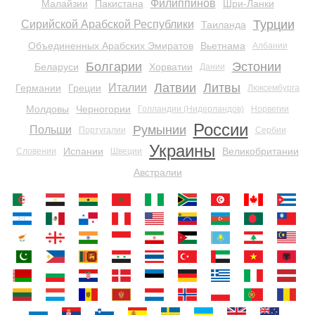
Филиппинов
Малайзии
Пакистана
Шри-Ланки
Турции
Сирийской Арабской Республики
Таиланда
Объединенных Арабских Эмиратов
Вьетнама
Албании
Болгарии
Эстонии
Беларуси
Хорватии
Дании
Латвии
Литвы
Италии
Германии
Греции
Люксембурга
Молдовы
Черногории
Голландии (Нидерландов)
Норвегии
России
Румынии
Польши
Португалии
Сербии
Украины
Испании
Великобритании
Словении
Швеции
Австралии