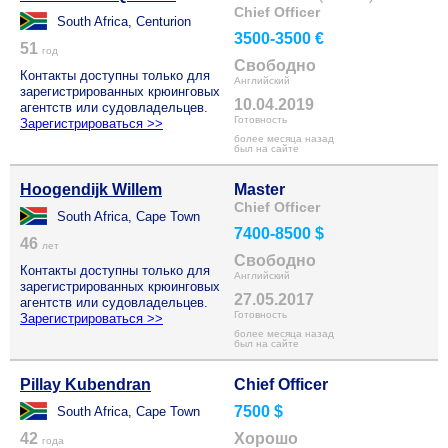
Chief Officer
South Africa, Centurion
3500-3500 €
51
год
Свободно
Контакты доступны только для
Английский
зарегистрированных крюинговых
10.04.2019
агентств или судовладельцев.
Готовность
Зарегистрироваться >>
более месяца назад
был на сайте
Hoogendijk Willem
Master
Chief Officer
South Africa, Cape Town
7400-8500 $
46
лет
Свободно
Контакты доступны только для
Английский
зарегистрированных крюинговых
27.05.2017
агентств или судовладельцев.
Готовность
Зарегистрироваться >>
более месяца назад
был на сайте
Pillay Kubendran
Chief Officer
7500 $
South Africa, Cape Town
42
Хорошо
года