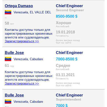
Ortega Damaso
Chief Engineer
Second Engineer
Venezuela, EL VALLE DEL
8500-9500 $
..
Хорошо
58
лет
Английский
Контакты доступны только для
19.01.2018
зарегистрированных крюинговых
Готовность
агентств или судовладельцев.
более месяца назад
Зарегистрироваться >>
был на сайте
Bulle Jose
Chief Engineer
7000-8500 $
Venezuela, Cabudare
61
Средне
год
Английский
Контакты доступны только для
03.11.2021
зарегистрированных крюинговых
Готовность
агентств или судовладельцев.
Зарегистрироваться >>
более месяца назад
был на сайте
Bulle Jose
Chief Engineer
Superintendent
Venezuela, Cabudare
7000 $