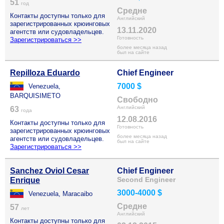
51
год
Средне
Контакты доступны только для
Английский
зарегистрированных крюинговых
13.11.2020
агентств или судовладельцев.
Готовность
Зарегистрироваться >>
более месяца назад
был на сайте
Repilloza Eduardo
Chief Engineer
7000 $
Venezuela,
BARQUISIMETO
Свободно
Английский
63
года
12.08.2016
Контакты доступны только для
Готовность
зарегистрированных крюинговых
более месяца назад
агентств или судовладельцев.
был на сайте
Зарегистрироваться >>
Sanchez Oviol Cesar
Chief Engineer
Second Engineer
Enrique
3000-4000 $
Venezuela, Maracaibo
Средне
57
лет
Английский
Контакты доступны только для