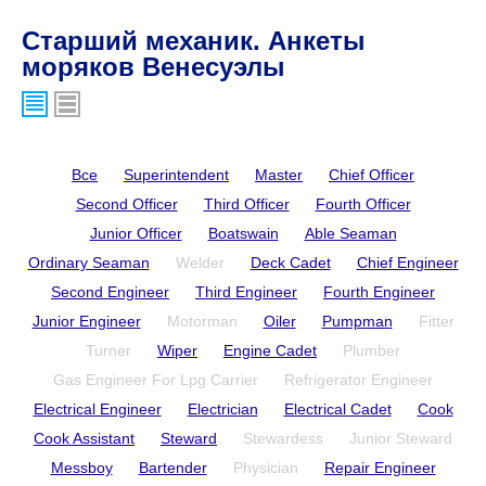
Старший механик. Анкеты
моряков Венесуэлы
Все
Superintendent
Master
Chief Officer
Second Officer
Third Officer
Fourth Officer
Junior Officer
Boatswain
Able Seaman
Ordinary Seaman
Welder
Deck Cadet
Chief Engineer
Second Engineer
Third Engineer
Fourth Engineer
Junior Engineer
Motorman
Oiler
Pumpman
Fitter
Turner
Wiper
Engine Cadet
Plumber
Gas Engineer For Lpg Carrier
Refrigerator Engineer
Electrical Engineer
Electrician
Electrical Cadet
Cook
Cook Assistant
Steward
Stewardess
Junior Steward
Messboy
Bartender
Physician
Repair Engineer