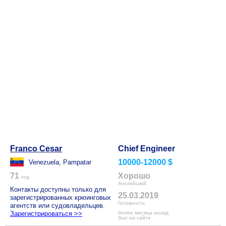
Franco Cesar
Chief Engineer
10000-12000 $
Venezuela, Pampatar
71
Хорошо
год
Английский
Контакты доступны только для
25.03.2019
зарегистрированных крюинговых
Готовность
агентств или судовладельцев.
Зарегистрироваться >>
более месяца назад
был на сайте