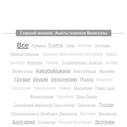
Старший механик. Анкеты моряков Венесуэлы
Все
Египта
Алжира
Ганы
Нигерии
Марокко
Южной Африки
Танзании, Объединенной Республики
Туниса
Мексики
Соединенных Штатов
Гондурас
Панамы
Уругвая
Азербайджана
Венесуэлы
Бангладеша
Мьянмы
Грузии
Индии
Индонезии
Ирана
Иордании
Малайзии
Пакистана
Казахстана
Южной Кореи
Ливана
Филиппинов
Шри-Ланки
Сингапура
Турции
Сирийской Арабской Республики
Таиланда
Объединенных Арабских Эмиратов
Беларуси
Вьетнама
Болгарии
Эстонии
Хорватии
Чешской Республики