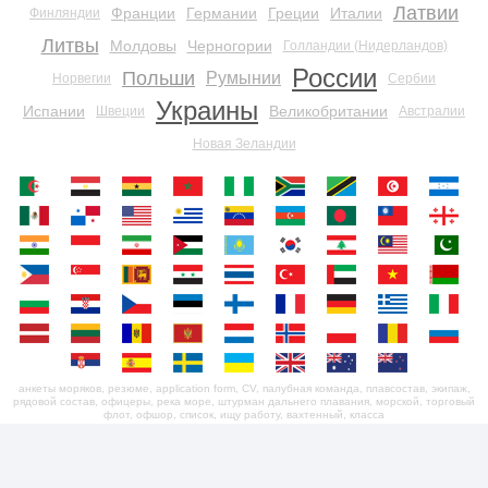
Латвии
Франции
Германии
Греции
Италии
Финляндии
Литвы
Молдовы
Черногории
Голландии (Нидерландов)
России
Польши
Румынии
Норвегии
Сербии
Украины
Испании
Великобритании
Швеции
Австралии
Новая Зеландии
анкеты моряков, резюме, application form, CV, палубная команда, плавсостав, экипаж,
рядовой состав, офицеры, река море, штурман дальнего плавания, морской, торговый
флот, офшор, список, ищу работу, вахтенный, класса