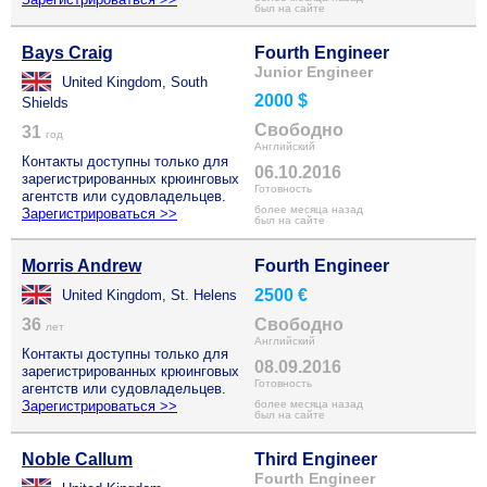
был на сайте
Bays Craig
Fourth Engineer
Junior Engineer
United Kingdom, South
2000 $
Shields
Свободно
31
год
Английский
Контакты доступны только для
06.10.2016
зарегистрированных крюинговых
Готовность
агентств или судовладельцев.
более месяца назад
Зарегистрироваться >>
был на сайте
Morris Andrew
Fourth Engineer
2500 €
United Kingdom, St. Helens
36
Свободно
лет
Английский
Контакты доступны только для
08.09.2016
зарегистрированных крюинговых
Готовность
агентств или судовладельцев.
Зарегистрироваться >>
более месяца назад
был на сайте
Noble Callum
Third Engineer
Fourth Engineer