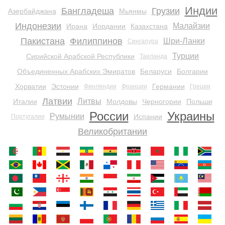
Индии
Бангладеша
Грузии
Азербайджана
Мьянмы
Индонезии
Малайзии
Ирана
Иордании
Казахстана
Пакистана
Филиппинов
Шри-Ланки
Сингапура
Турции
Сирийской Арабской Республики
Таиланда
Объединенных Арабских Эмиратов
Беларуси
Болгарии
Хорватии
Эстонии
Германии
Финляндии
Франции
Греции
Латвии
Литвы
Италии
Молдовы
Черногории
Польши
России
Украины
Румынии
Испании
Португалии
Великобритании