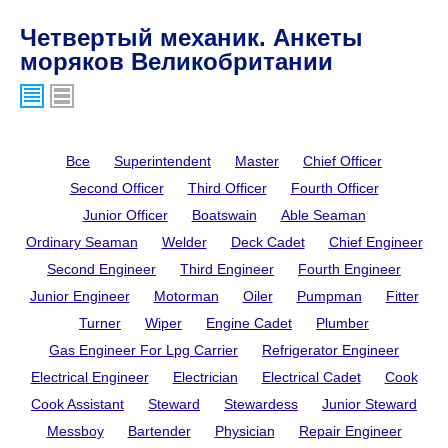
Четвертый механик. Анкеты
моряков Великобритании
Все
Superintendent
Master
Chief Officer
Second Officer
Third Officer
Fourth Officer
Junior Officer
Boatswain
Able Seaman
Ordinary Seaman
Welder
Deck Cadet
Chief Engineer
Second Engineer
Third Engineer
Fourth Engineer
Junior Engineer
Motorman
Oiler
Pumpman
Fitter
Turner
Wiper
Engine Cadet
Plumber
Gas Engineer For Lpg Carrier
Refrigerator Engineer
Electrical Engineer
Electrician
Electrical Cadet
Cook
Cook Assistant
Steward
Stewardess
Junior Steward
Messboy
Bartender
Physician
Repair Engineer