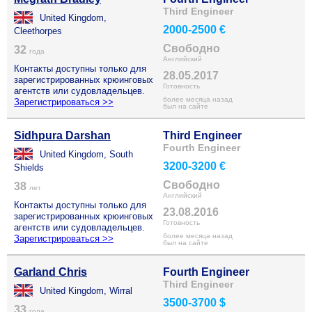
Third Engineer
United Kingdom,
2000-2500 €
Cleethorpes
Свободно
32
года
Английский
Контакты доступны только для
28.05.2017
зарегистрированных крюинговых
Готовность
агентств или судовладельцев.
более месяца назад
Зарегистрироваться >>
был на сайте
Sidhpura Darshan
Third Engineer
Fourth Engineer
United Kingdom, South
3200-3200 €
Shields
Свободно
38
лет
Английский
Контакты доступны только для
23.08.2016
зарегистрированных крюинговых
Готовность
агентств или судовладельцев.
более месяца назад
Зарегистрироваться >>
был на сайте
Garland Chris
Fourth Engineer
Third Engineer
United Kingdom, Wirral
3500-3700 $
33
года