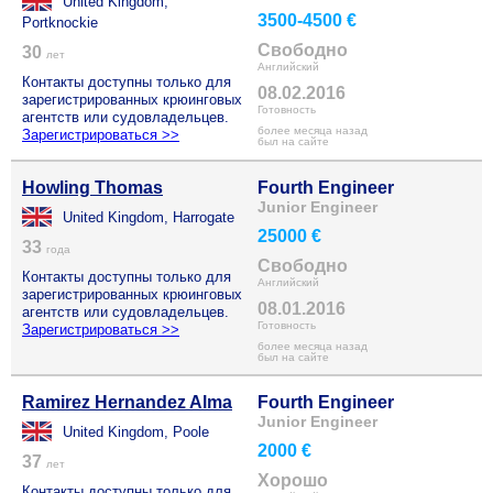
United Kingdom,
3500-4500 €
Portknockie
Свободно
30
лет
Английский
Контакты доступны только для
08.02.2016
зарегистрированных крюинговых
Готовность
агентств или судовладельцев.
более месяца назад
Зарегистрироваться >>
был на сайте
Howling Thomas
Fourth Engineer
Junior Engineer
United Kingdom, Harrogate
25000 €
33
года
Свободно
Контакты доступны только для
Английский
зарегистрированных крюинговых
08.01.2016
агентств или судовладельцев.
Готовность
Зарегистрироваться >>
более месяца назад
был на сайте
Ramirez Hernandez Alma
Fourth Engineer
Junior Engineer
United Kingdom, Poole
2000 €
37
лет
Хорошо
Контакты доступны только для