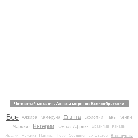
Четвертый механик. Анкеты моряков Великобритании
Все
Египта
Алжира
Камеруна
Эфиопии
Ганы
Кении
Нигерии
Марокко
Южной Африки
Бразилии
Канады
Венесуэлы
Ямайки
Мексики
Панамы
Перу
Соединенных Штатов