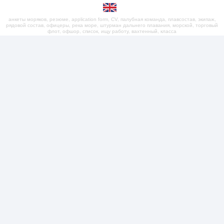
анкеты моряков, резюме, application form, CV, палубная команда, плавсостав, экипаж,
рядовой состав, офицеры, река море, штурман дальнего плавания, морской, торговый
флот, офшор, список, ищу работу, вахтенный, класса