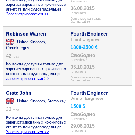
Английский
зарегистрированных крюинговых
06.08.2015
агентств или судовладельцев.
Готовность
Зарегистрироваться >>
более месяца назад
был на сайте
Robinson Warren
Fourth Engineer
Third Engineer
United Kingdom,
1800-2500 €
Carrickfergus
Свободно
42
года
Английский
Контакты доступны только для
05.10.2015
зарегистрированных крюинговых
Готовность
агентств или судовладельцев.
более месяца назад
Зарегистрироваться >>
был на сайте
Crate John
Fourth Engineer
Junior Engineer
United Kingdom, Stornoway
1500 $
33
года
Свободно
Контакты доступны только для
Английский
зарегистрированных крюинговых
29.06.2015
агентств или судовладельцев.
Готовность
Зарегистрироваться >>