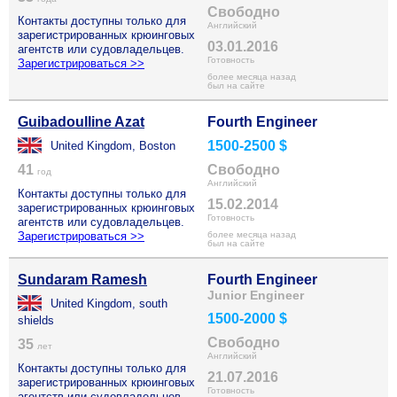
Свободно
Контакты доступны только для
Английский
зарегистрированных крюинговых
03.01.2016
агентств или судовладельцев.
Готовность
Зарегистрироваться >>
более месяца назад
был на сайте
Guibadoulline Azat
Fourth Engineer
1500-2500 $
United Kingdom, Boston
41
Свободно
год
Английский
Контакты доступны только для
15.02.2014
зарегистрированных крюинговых
Готовность
агентств или судовладельцев.
Зарегистрироваться >>
более месяца назад
был на сайте
Sundaram Ramesh
Fourth Engineer
Junior Engineer
United Kingdom, south
1500-2000 $
shields
Свободно
35
лет
Английский
Контакты доступны только для
21.07.2016
зарегистрированных крюинговых
Готовность
агентств или судовладельцев.