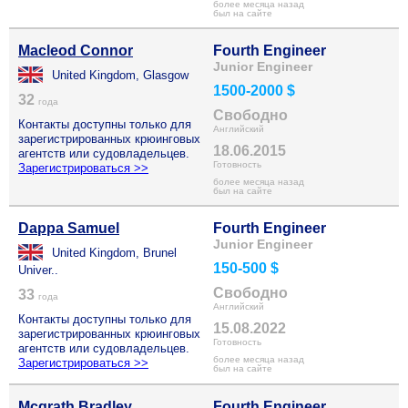
более месяца назад
был на сайте
Macleod Connor
Fourth Engineer
Junior Engineer
United Kingdom, Glasgow
1500-2000 $
32
года
Свободно
Контакты доступны только для
Английский
зарегистрированных крюинговых
18.06.2015
агентств или судовладельцев.
Готовность
Зарегистрироваться >>
более месяца назад
был на сайте
Dappa Samuel
Fourth Engineer
Junior Engineer
United Kingdom, Brunel
150-500 $
Univer..
Свободно
33
года
Английский
Контакты доступны только для
15.08.2022
зарегистрированных крюинговых
Готовность
агентств или судовладельцев.
более месяца назад
Зарегистрироваться >>
был на сайте
Mcgrath Bradley
Fourth Engineer