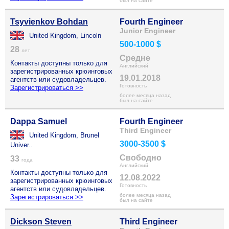
был на сайте
Tsyvienkov Bohdan
Fourth Engineer
Junior Engineer
United Kingdom, Lincoln
500-1000 $
28
лет
Средне
Контакты доступны только для
Английский
зарегистрированных крюинговых
19.01.2018
агентств или судовладельцев.
Готовность
Зарегистрироваться >>
более месяца назад
был на сайте
Dappa Samuel
Fourth Engineer
Third Engineer
United Kingdom, Brunel
3000-3500 $
Univer..
Свободно
33
года
Английский
Контакты доступны только для
12.08.2022
зарегистрированных крюинговых
Готовность
агентств или судовладельцев.
более месяца назад
Зарегистрироваться >>
был на сайте
Dickson Steven
Third Engineer