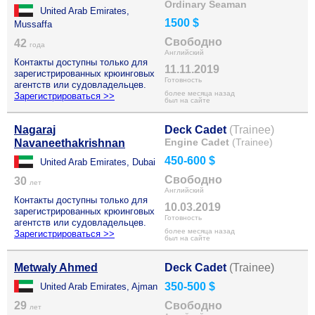
Ordinary Seaman
United Arab Emirates,
1500 $
Mussaffa
Свободно
42
года
Английский
Контакты доступны только для
11.11.2019
зарегистрированных крюинговых
Готовность
агентств или судовладельцев.
более месяца назад
Зарегистрироваться >>
был на сайте
Nagaraj
Deck Cadet
(Trainee)
Engine Cadet
(Trainee)
Navaneethakrishnan
450-600 $
United Arab Emirates, Dubai
Свободно
30
лет
Английский
Контакты доступны только для
10.03.2019
зарегистрированных крюинговых
Готовность
агентств или судовладельцев.
более месяца назад
Зарегистрироваться >>
был на сайте
Metwaly Ahmed
Deck Cadet
(Trainee)
350-500 $
United Arab Emirates, Ajman
29
Свободно
лет