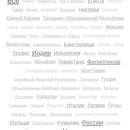
Все
Египта
Камеруна
Кот д`Ивуара
Алжира
Эфиопии
Нигерии
Ганы
Кении
Марокко
Маврикия
Сенегала
Южной Африки
Танзании, Объединенной Республики
Мексики
Туниса
Багамы
Бразилии
Канады
Колумбии
Ямайки
Панамы
Перу
Тринидада и Тобаго
Соединенных Штатов
Бангладеша
Венесуэлы
Азербайджана
Мьянмы
Кипра
Индии
Грузии
Индонезии
Ирана
Иордании
Филиппинов
Пакистана
Малайзии
Казахстана
Шри-Ланки
Саудовской Аравии
Сингапура
Турции
Сирийской Арабской Республики
Таиланда
Объединенных Арабских Эмиратов
Беларуси
Бельгии
Хорватии
Болгарии
Эстонии
Финляндии
Франции
Италии
Латвии
Литвы
Германии
Греции
Ирландии
Мальты
Молдовы
Черногории
Голландии (Нидерландов)
России
Польши
Румынии
Португалии
Сербии