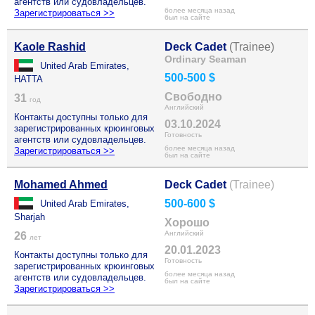
агентств или судовладельцев.
более месяца назад
Зарегистрироваться >>
был на сайте
Kaole Rashid
Deck Cadet
(Trainee)
Ordinary Seaman
United Arab Emirates,
500-500 $
HATTA
Свободно
31
год
Английский
Контакты доступны только для
03.10.2024
зарегистрированных крюинговых
Готовность
агентств или судовладельцев.
более месяца назад
Зарегистрироваться >>
был на сайте
Mohamed Ahmed
Deck Cadet
(Trainee)
500-600 $
United Arab Emirates,
Sharjah
Хорошо
Английский
26
лет
20.01.2023
Контакты доступны только для
Готовность
зарегистрированных крюинговых
более месяца назад
агентств или судовладельцев.
был на сайте
Зарегистрироваться >>