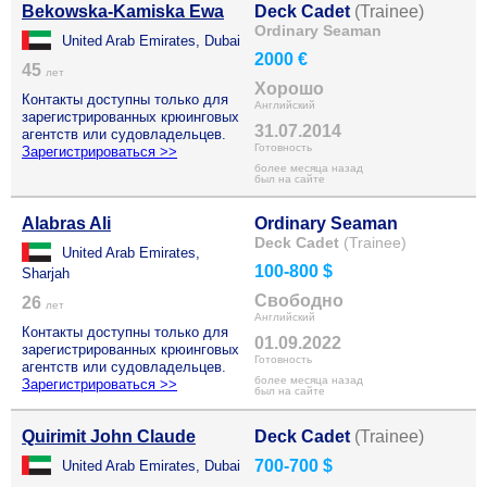
Bekowska-Kamiska Ewa
Deck Cadet
(Trainee)
Ordinary Seaman
United Arab Emirates, Dubai
2000 €
45
лет
Хорошо
Контакты доступны только для
Английский
зарегистрированных крюинговых
31.07.2014
агентств или судовладельцев.
Готовность
Зарегистрироваться >>
более месяца назад
был на сайте
Alabras Ali
Ordinary Seaman
Deck Cadet
(Trainee)
United Arab Emirates,
100-800 $
Sharjah
Свободно
26
лет
Английский
Контакты доступны только для
01.09.2022
зарегистрированных крюинговых
Готовность
агентств или судовладельцев.
более месяца назад
Зарегистрироваться >>
был на сайте
Quirimit John Claude
Deck Cadet
(Trainee)
700-700 $
United Arab Emirates, Dubai