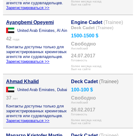
более месяца назад
агентств или судовладельцев.
был на сайте
Зарегистрироваться >>
Ayangbemi Opeyemi
Engine Cadet
(Trainee)
Deck Cadet
(Trainee)
United Arab Emirates, Al Ain
1500-1500 $
42
года
Свободно
Контакты доступны только для
Английский
зарегистрированных крюинговых
24.07.2017
агентств или судовладельцев.
Готовность
Зарегистрироваться >>
более месяца назад
был на сайте
Ahmad Khalid
Deck Cadet
(Trainee)
100-100 $
United Arab Emirates, Dubai
37
Свободно
лет
Английский
Контакты доступны только для
26.02.2017
зарегистрированных крюинговых
Готовность
агентств или судовладельцев.
Зарегистрироваться >>
более месяца назад
был на сайте
Magarzo Kristofer Martin
Deck Cadet
(Trainee)