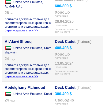
United Arab Emirates,
600-800 $
AJMAN UAE
Хорошо
26
лет
Английский
Контакты доступны только для
28.04.2025
зарегистрированных крюинговых
Готовность
агентств или судовладельцев.
более месяца назад
Зарегистрироваться >>
был на сайте
Al Alawi Shouq
Deck Cadet
(Trainee)
408-408 $
United Arab Emirates, Umm
alquwain
Хорошо
Английский
24
года
13.05.2024
Контакты доступны только для
Готовность
зарегистрированных крюинговых
более месяца назад
агентств или судовладельцев.
был на сайте
Зарегистрироваться >>
Abdelghany Mahmoud
Deck Cadet
(Trainee)
300-400 $
United Arab Emirates, Dubai
24
Свободно
года
Английский