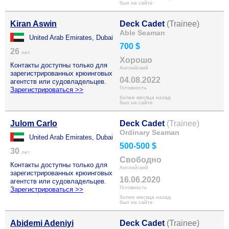
был на сайте
Kiran Aswin
Deck Cadet
(Trainee)
Able Seaman
United Arab Emirates, Dubai
700 $
26
лет
Хорошо
Контакты доступны только для
Английский
зарегистрированных крюинговых
04.08.2022
агентств или судовладельцев.
Готовность
Зарегистрироваться >>
более месяца назад
был на сайте
Julom Carlo
Deck Cadet
(Trainee)
Ordinary Seaman
United Arab Emirates, Dubai
500-500 $
30
лет
Свободно
Контакты доступны только для
Английский
зарегистрированных крюинговых
16.06.2020
агентств или судовладельцев.
Готовность
Зарегистрироваться >>
более месяца назад
был на сайте
Abidemi Adeniyi
Deck Cadet
(Trainee)