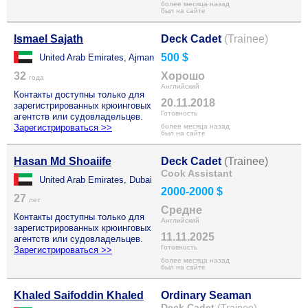
более месяца назад
был на сайте
Ismael Sajath
Deck Cadet
(Trainee)
500 $
United Arab Emirates, Ajman
32
Хорошо
года
Английский
Контакты доступны только для
20.11.2018
зарегистрированных крюинговых
Готовность
агентств или судовладельцев.
Зарегистрироваться >>
более месяца назад
был на сайте
Hasan Md Shoaiife
Deck Cadet
(Trainee)
Cook Assistant
United Arab Emirates, Dubai
2000-2000 $
27
лет
Средне
Контакты доступны только для
Английский
зарегистрированных крюинговых
11.11.2025
агентств или судовладельцев.
Готовность
Зарегистрироваться >>
более месяца назад
был на сайте
Khaled Saifoddin Khaled
Ordinary Seaman
Deck Cadet
(Trainee)