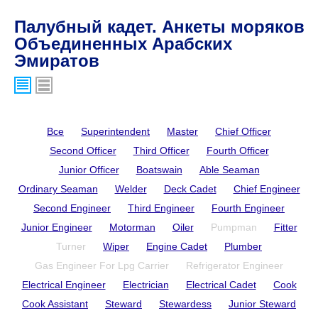
Палубный кадет. Анкеты моряков
Объединенных Арабских
Эмиратов
Все
Superintendent
Master
Chief Officer
Second Officer
Third Officer
Fourth Officer
Junior Officer
Boatswain
Able Seaman
Ordinary Seaman
Welder
Deck Cadet
Chief Engineer
Second Engineer
Third Engineer
Fourth Engineer
Junior Engineer
Motorman
Oiler
Pumpman
Fitter
Turner
Wiper
Engine Cadet
Plumber
Gas Engineer For Lpg Carrier
Refrigerator Engineer
Electrical Engineer
Electrician
Electrical Cadet
Cook
Cook Assistant
Steward
Stewardess
Junior Steward