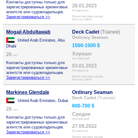
Контакты доступны только для
28.01.2023
зарегистрированных крюинговых
Готовность
агентств или судовладельцев.
Зарегистрироваться >>
более месяца назад
был на сайте
Mogaji Abdultawab
Deck Cadet
(Trainee)
Ordinary Seaman
United Arab Emirates, Abu
1500-1500 $
Dhabi
Хорошо
26
лет
Английский
Контакты доступны только для
03.01.2023
зарегистрированных крюинговых
Готовность
агентств или судовладельцев.
более месяца назад
Зарегистрироваться >>
был на сайте
Markines Glendale
Ordinary Seaman
Deck Cadet
(Trainee)
United Arab Emirates, Dubai
600-700 $
28
лет
Средне
Контакты доступны только для
Английский
зарегистрированных крюинговых
27.09.2022
агентств или судовладельцев.
Готовность
Зарегистрироваться >>
более месяца назад