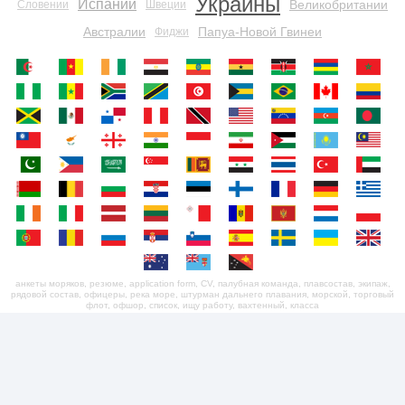
Украины
Испании
Великобритании
Словении
Швеции
Австралии
Папуа-Новой Гвинеи
Фиджи
анкеты моряков, резюме, application form, CV, палубная команда, плавсостав, экипаж,
рядовой состав, офицеры, река море, штурман дальнего плавания, морской, торговый
флот, офшор, список, ищу работу, вахтенный, класса