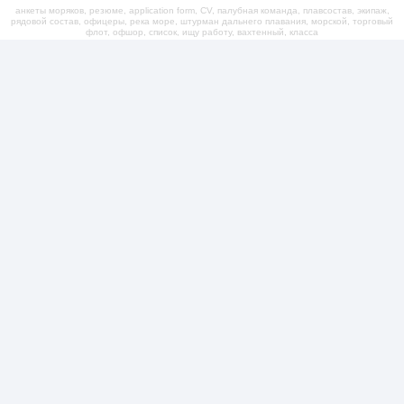
анкеты моряков, резюме, application form, CV, палубная команда, плавсостав, экипаж,
рядовой состав, офицеры, река море, штурман дальнего плавания, морской, торговый
флот, офшор, список, ищу работу, вахтенный, класса