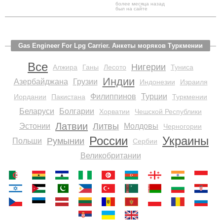
более месяца назад
был на сайте
Gas Engineer For Lpg Carrier. Анкеты моряков Туркмении
Все
Нигерии
Алжира
Ганы
Лесото
Туниса
Индии
Азербайджана
Грузии
Индонезии
Израиля
Филиппинов
Турции
Иордании
Пакистана
Туркмении
Беларуси
Болгарии
Хорватии
Чешской Республики
Латвии
Литвы
Эстонии
Молдовы
Черногории
России
Украины
Румынии
Польши
Сербии
Великобритании