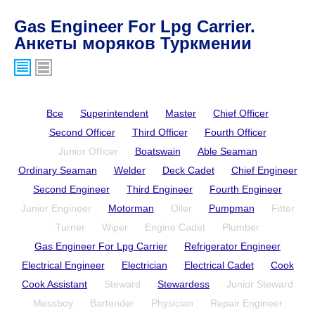
Gas Engineer For Lpg Carrier.
Анкеты моряков Туркмении
Все
Superintendent
Master
Chief Officer
Second Officer
Third Officer
Fourth Officer
Junior Officer
Boatswain
Able Seaman
Ordinary Seaman
Welder
Deck Cadet
Chief Engineer
Second Engineer
Third Engineer
Fourth Engineer
Junior Engineer
Motorman
Oiler
Pumpman
Fitter
Turner
Wiper
Engine Cadet
Plumber
Gas Engineer For Lpg Carrier
Refrigerator Engineer
Electrical Engineer
Electrician
Electrical Cadet
Cook
Cook Assistant
Steward
Stewardess
Junior Steward
Messboy
Bartender
Physician
Repair Engineer