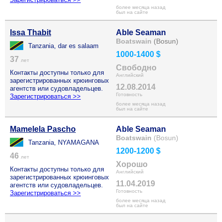
более месяца назад
был на сайте
Issa Thabit
Able Seaman
Boatswain
(Bosun)
Tanzania, dar es salaam
1000-1400 $
37
лет
Свободно
Контакты доступны только для
Английский
зарегистрированных крюинговых
12.08.2014
агентств или судовладельцев.
Готовность
Зарегистрироваться >>
более месяца назад
был на сайте
Mamelela Pascho
Able Seaman
Boatswain
(Bosun)
Tanzania, NYAMAGANA
1200-1200 $
46
лет
Хорошо
Контакты доступны только для
Английский
зарегистрированных крюинговых
11.04.2019
агентств или судовладельцев.
Готовность
Зарегистрироваться >>
более месяца назад
был на сайте