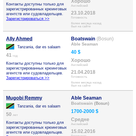
Хорошо
Контакты доступны только для
Английский
зарегистрированных крюинговых
23.10.2018
агентств или судовладельцев.
Готовность
Зарегистрироваться >>
более месяца назад
был на сайте
Ally Ahmed
Boatswain
(Bosun)
Able Seaman
Tanzania, dar es salaam
40 $
41
год
Хорошо
Контакты доступны только для
Английский
зарегистрированных крюинговых
21.04.2018
агентств или судовладельцев.
Готовность
Зарегистрироваться >>
более месяца назад
был на сайте
Mugobi Remmy
Able Seaman
Boatswain
(Bosun)
Tanzania, dar es salaam
1700-2000 $
50
лет
Средне
Контакты доступны только для
Английский
зарегистрированных крюинговых
15.02.2016
агентств или судовладельцев.
Готовность