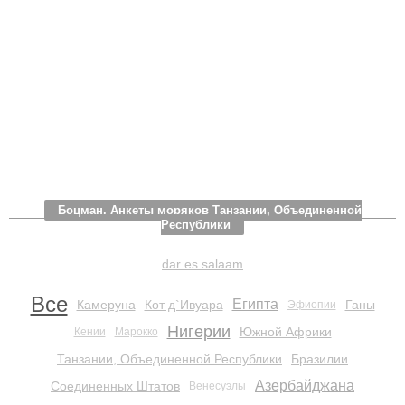
Боцман. Анкеты моряков Танзании, Объединенной
Республики
dar es salaam
Все
Египта
Камеруна
Кот д`Ивуара
Ганы
Эфиопии
Нигерии
Южной Африки
Кении
Марокко
Танзании, Объединенной Республики
Бразилии
Азербайджана
Соединенных Штатов
Венесуэлы