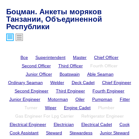
Боцман. Анкеты моряков
Танзании, Объединенной
Республики
Все
Superintendent
Master
Chief Officer
Second Officer
Third Officer
Fourth Officer
Junior Officer
Boatswain
Able Seaman
Ordinary Seaman
Welder
Deck Cadet
Chief Engineer
Second Engineer
Third Engineer
Fourth Engineer
Junior Engineer
Motorman
Oiler
Pumpman
Fitter
Turner
Wiper
Engine Cadet
Plumber
Gas Engineer For Lpg Carrier
Refrigerator Engineer
Electrical Engineer
Electrician
Electrical Cadet
Cook
Cook Assistant
Steward
Stewardess
Junior Steward