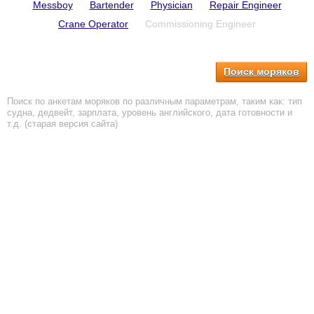
Messboy
Bartender
Physician
Repair Engineer
Crane Operator
Commissioning Engineer
Поиск моряков
Поиск по анкетам моряков по различным параметрам, таким как: тип
судна, дедвейт, зарплата, уровень английского, дата готовности и
т.д. (старая версия сайта)