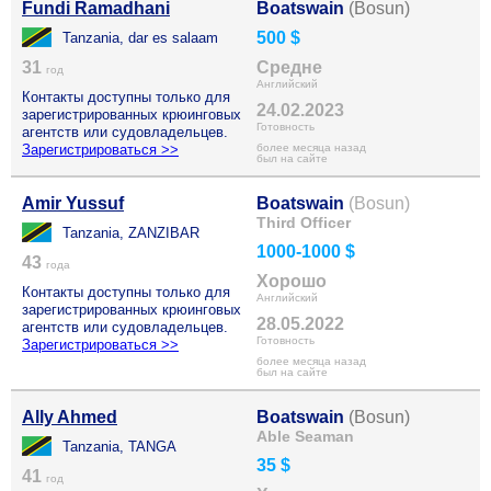
Fundi Ramadhani
Boatswain
(Bosun)
500 $
Tanzania, dar es salaam
31
Средне
год
Английский
Контакты доступны только для
24.02.2023
зарегистрированных крюинговых
Готовность
агентств или судовладельцев.
Зарегистрироваться >>
более месяца назад
был на сайте
Amir Yussuf
Boatswain
(Bosun)
Third Officer
Tanzania, ZANZIBAR
1000-1000 $
43
года
Хорошо
Контакты доступны только для
Английский
зарегистрированных крюинговых
28.05.2022
агентств или судовладельцев.
Готовность
Зарегистрироваться >>
более месяца назад
был на сайте
Ally Ahmed
Boatswain
(Bosun)
Able Seaman
Tanzania, TANGA
35 $
41
год