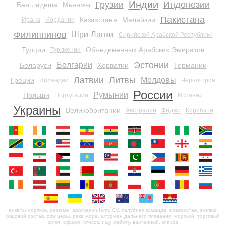
Индии
Грузии
Индонезии
Бангладеша
Мьянмы
Пакистана
Казахстана
Малайзии
Ирана
Иордании
Филиппинов
Шри-Ланки
Сирийской Арабской Республики
Турции
Объединенных Арабских Эмиратов
Туркмении
Эстонии
Болгарии
Беларуси
Хорватии
Германии
Латвии
Литвы
Молдовы
Греции
Ирландии
Черногории
России
Румынии
Польши
Португалии
Испании
Украины
Великобритании
Австралии
Фиджи
Кирибати
анкеты моряков, резюме, application form, CV, палубная команда, плавсостав, экипаж,
рядовой состав, офицеры, река море, штурман дальнего плавания, морской, торговый
флот, офшор, список, ищу работу, вахтенный, класса