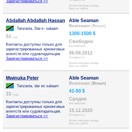
Зарегистрироваться >>
более месяца назад
был на сайте
Abdallah Abdallah Hassan
Able Seaman
Boatswain
(Bosun)
Tanzania, Dar-s- salaam
1300-1500 $
51
год
Свободно
Контакты доступны только для
Английский
зарегистрированных крюинговых
06.09.2012
агентств или судовладельцев.
Готовность
Зарегистрироваться >>
более месяца назад
был на сайте
Mwinuka Peter
Able Seaman
Boatswain
(Bosun)
Tanzania, dar es salaam
41-50 $
33
года
Средне
Контакты доступны только для
Английский
зарегистрированных крюинговых
15.12.2020
агентств или судовладельцев.
Готовность
Зарегистрироваться >>
более месяца назад
был на сайте