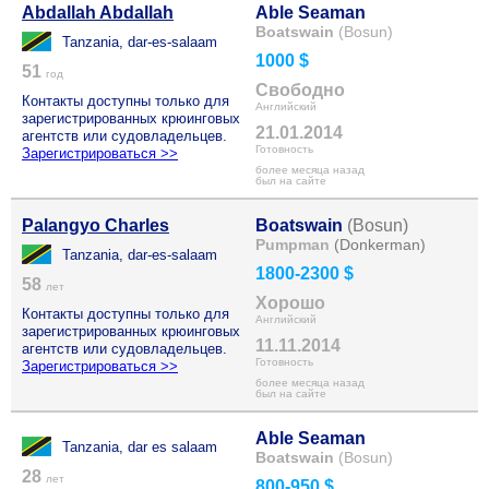
Abdallah Abdallah
Able Seaman
Boatswain
(Bosun)
Tanzania, dar-es-salaam
1000 $
51
год
Свободно
Контакты доступны только для
Английский
зарегистрированных крюинговых
21.01.2014
агентств или судовладельцев.
Готовность
Зарегистрироваться >>
более месяца назад
был на сайте
Palangyo Charles
Boatswain
(Bosun)
Pumpman
(Donkerman)
Tanzania, dar-es-salaam
1800-2300 $
58
лет
Хорошо
Контакты доступны только для
Английский
зарегистрированных крюинговых
11.11.2014
агентств или судовладельцев.
Готовность
Зарегистрироваться >>
более месяца назад
был на сайте
Able Seaman
Tanzania, dar es salaam
Boatswain
(Bosun)
28
лет
800-950 $