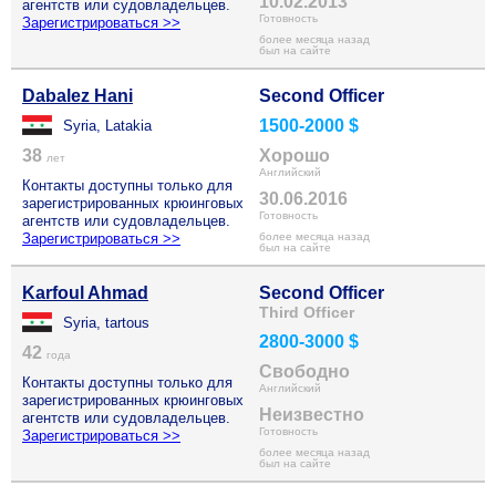
10.02.2013
агентств или судовладельцев.
Готовность
Зарегистрироваться >>
более месяца назад
был на сайте
Dabalez Hani
Second Officer
1500-2000 $
Syria, Latakia
38
Хорошо
лет
Английский
Контакты доступны только для
30.06.2016
зарегистрированных крюинговых
Готовность
агентств или судовладельцев.
Зарегистрироваться >>
более месяца назад
был на сайте
Karfoul Ahmad
Second Officer
Third Officer
Syria, tartous
2800-3000 $
42
года
Свободно
Контакты доступны только для
Английский
зарегистрированных крюинговых
Неизвестно
агентств или судовладельцев.
Готовность
Зарегистрироваться >>
более месяца назад
был на сайте