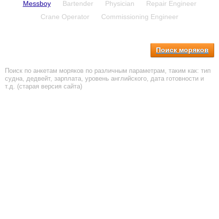
Messboy
Bartender
Physician
Repair Engineer
Crane Operator
Commissioning Engineer
Поиск моряков
Поиск по анкетам моряков по различным параметрам, таким как: тип
судна, дедвейт, зарплата, уровень английского, дата готовности и
т.д. (старая версия сайта)