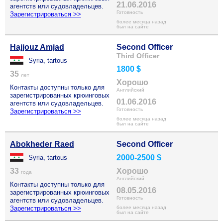
21.06.2016
агентств или судовладельцев.
Готовность
Зарегистрироваться >>
более месяца назад
был на сайте
Hajjouz Amjad
Second Officer
Third Officer
Syria, tartous
1800 $
35
лет
Хорошо
Контакты доступны только для
Английский
зарегистрированных крюинговых
01.06.2016
агентств или судовладельцев.
Готовность
Зарегистрироваться >>
более месяца назад
был на сайте
Abokheder Raed
Second Officer
2000-2500 $
Syria, tartous
33
Хорошо
года
Английский
Контакты доступны только для
08.05.2016
зарегистрированных крюинговых
Готовность
агентств или судовладельцев.
Зарегистрироваться >>
более месяца назад
был на сайте