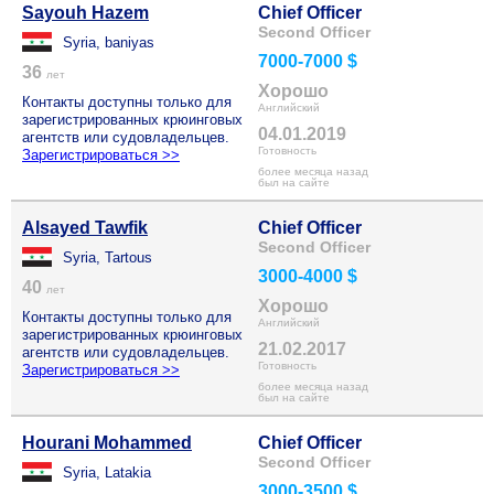
Sayouh Hazem
Chief Officer
Second Officer
Syria, baniyas
7000-7000 $
36
лет
Хорошо
Контакты доступны только для
Английский
зарегистрированных крюинговых
04.01.2019
агентств или судовладельцев.
Готовность
Зарегистрироваться >>
более месяца назад
был на сайте
Alsayed Tawfik
Chief Officer
Second Officer
Syria, Tartous
3000-4000 $
40
лет
Хорошо
Контакты доступны только для
Английский
зарегистрированных крюинговых
21.02.2017
агентств или судовладельцев.
Готовность
Зарегистрироваться >>
более месяца назад
был на сайте
Hourani Mohammed
Chief Officer
Second Officer
Syria, Latakia
3000-3500 $