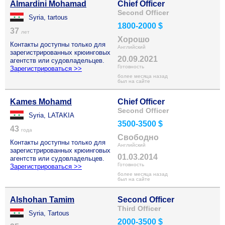
Almardini Mohamad
Chief Officer
Second Officer
Syria, tartous
1800-2000 $
37
лет
Хорошо
Контакты доступны только для
Английский
зарегистрированных крюинговых
20.09.2021
агентств или судовладельцев.
Готовность
Зарегистрироваться >>
более месяца назад
был на сайте
Kames Mohamd
Chief Officer
Second Officer
Syria, LATAKIA
3500-3500 $
43
года
Свободно
Контакты доступны только для
Английский
зарегистрированных крюинговых
01.03.2014
агентств или судовладельцев.
Готовность
Зарегистрироваться >>
более месяца назад
был на сайте
Alshohan Tamim
Second Officer
Third Officer
Syria, Tartous
2000-3500 $