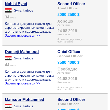
Nablsi Eyad
Second Officer
Third Officer
Syria, tartous
2000-2500 $
34
года
Хорошо
Контакты доступны только для
Английский
зарегистрированных крюинговых
24.08.2019
агентств или судовладельцев.
Готовность
Зарегистрироваться >>
более месяца назад
был на сайте
Damerji Mahmoud
Chief Officer
Second Officer
Syria, tartous
3500-4000 $
44
года
Свободно
Контакты доступны только для
Английский
зарегистрированных крюинговых
01.08.2019
агентств или судовладельцев.
Готовность
Зарегистрироваться >>
более месяца назад
был на сайте
Mansour Mohammed
Second Officer
Third Officer
Syria, tartous