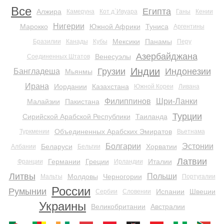
Все
Египта
Алжира
Камеруна
Кот д`Ивуара
Ганы
Кении
Нигерии
Марокко
Южной Африки
Туниса
Аргентины
Мексики
Панамы
Бразилии
Канады
Кубы
Перу
Азербайджана
Венесуэлы
Соединенных Штатов
Индии
Грузии
Индонезии
Бангладеша
Мьянмы
Ирана
Иордании
Казахстана
Южной Кореи
Ливана
Филиппинов
Шри-Ланки
Малайзии
Пакистана
Турции
Сирийской Арабской Республики
Таиланда
Объединенных Арабских Эмиратов
Туркмении
Вьетнама
Болгарии
Эстонии
Беларуси
Хорватии
Албании
Бельгии
Латвии
Германии
Греции
Италии
Франции
Ирландии
Литвы
Польши
Молдовы
Черногории
Мальты
Португалии
России
Румынии
Испании
Швеции
Сербии
Словении
Украины
Великобритании
Австралии