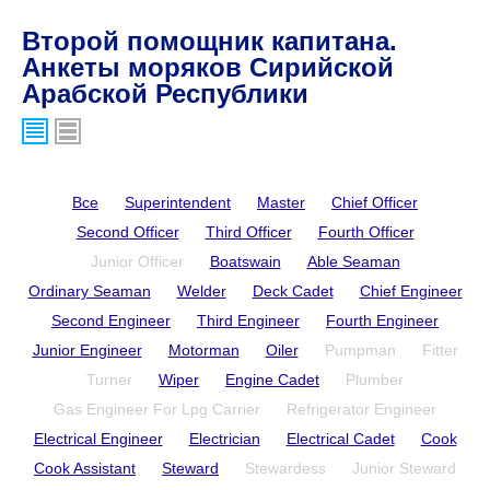
Второй помощник капитана.
Анкеты моряков Сирийской
Арабской Республики
Все
Superintendent
Master
Chief Officer
Second Officer
Third Officer
Fourth Officer
Junior Officer
Boatswain
Able Seaman
Ordinary Seaman
Welder
Deck Cadet
Chief Engineer
Second Engineer
Third Engineer
Fourth Engineer
Junior Engineer
Motorman
Oiler
Pumpman
Fitter
Turner
Wiper
Engine Cadet
Plumber
Gas Engineer For Lpg Carrier
Refrigerator Engineer
Electrical Engineer
Electrician
Electrical Cadet
Cook
Cook Assistant
Steward
Stewardess
Junior Steward