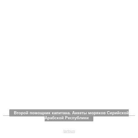
Второй помощник капитана. Анкеты моряков Сирийской
Арабской Республики
tartous