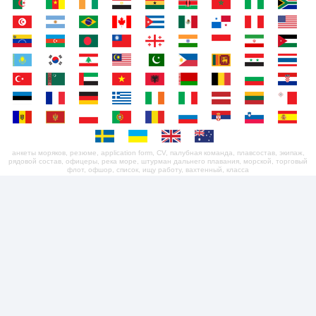
анкеты моряков, резюме, application form, CV, палубная команда, плавсостав, экипаж,
рядовой состав, офицеры, река море, штурман дальнего плавания, морской, торговый
флот, офшор, список, ищу работу, вахтенный, класса