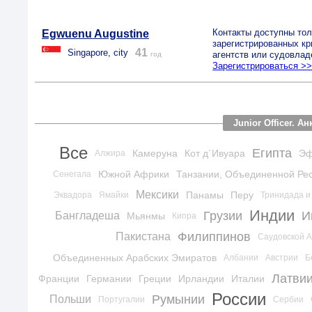
Контакты доступны тол
Egwuenu Augustine
зарегистрированных к
41
Singapore, city
агентств или судовлад
год
Зарегистрироваться >
Junior Officer. 
Все
Египта
Камеруна
Кот д`Ивуара
Эф
Алжира
Южной Африки
Танзании, Объединенной Ре
Сенегала
Мексики
Панамы
Перу
Эквадора
Ямайки
Тринидада и
Индии
Грузии
И
Бангладеша
Мьянмы
Кипра
Филиппинов
Пакистана
Саудовской 
Объединенных Арабских Эмиратов
Албании
Австрии
Б
Латви
Франции
Германии
Греции
Ирландии
Италии
России
Румынии
Польши
Португалии
Сербии