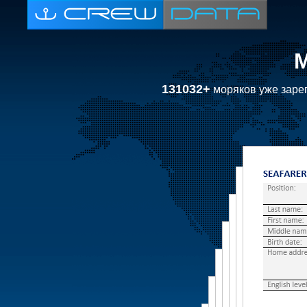
131032+
моряков уже зарег