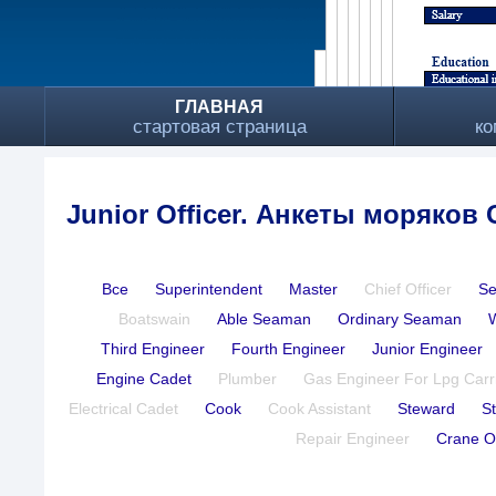
ГЛАВНАЯ
стартовая страница
ко
Junior Officer. Анкеты моряков
Все
Superintendent
Master
Chief Officer
Se
Boatswain
Able Seaman
Ordinary Seaman
Third Engineer
Fourth Engineer
Junior Engineer
Engine Cadet
Plumber
Gas Engineer For Lpg Carr
Electrical Cadet
Cook
Cook Assistant
Steward
S
Repair Engineer
Crane O