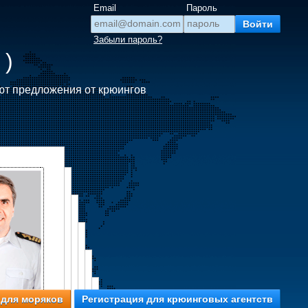
Email
Пароль
Забыли пароль?
 )
ют предложения от крюингов
 для моряков
Регистрация для крюинговых агентств