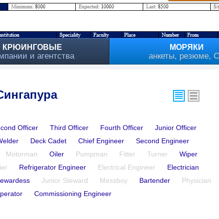
КРЮИНГОВЫЕ
МОРЯКИ
мпании и агентства
анкеты, резюме, 
 Сингапура
cond Officer
Third Officer
Fourth Officer
Junior Officer
Welder
Deck Cadet
Chief Engineer
Second Engineer
Motorman
Oiler
Pumpman
Fitter
Turner
Wiper
ier
Refrigerator Engineer
Electrical Engineer
Electrician
tewardess
Junior Steward
Messboy
Bartender
Physician
perator
Commissioning Engineer