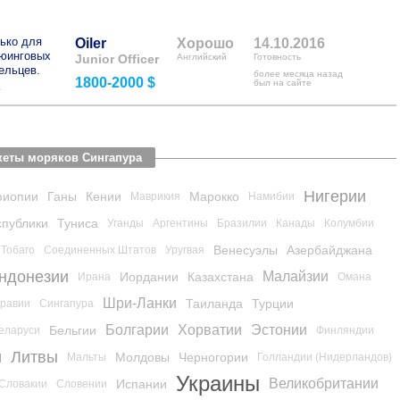
ько для
Oiler
Хорошо
14.10.2016
рюинговых
Junior Officer
Английский
Готовность
ельцев.
более месяца назад
1800-2000 $
>
был на сайте
Анкеты моряков Сингапура
Нигерии
иопии
Ганы
Кении
Марокко
Маврикия
Намибии
спублики
Туниса
Уганды
Аргентины
Бразилии
Канады
Колумбии
Венесуэлы
Азербайджана
 Тобаго
Соединенных Штатов
Уругвая
ндонезии
Малайзии
Иордании
Казахстана
Ирана
Омана
Шри-Ланки
Таиланда
Турции
Аравии
Сингапура
Болгарии
Хорватии
Эстонии
Бельгии
еларуси
Финляндии
и
Литвы
Молдовы
Черногории
Мальты
Голландии (Нидерландов)
Украины
Великобритании
Испании
Словакии
Словении