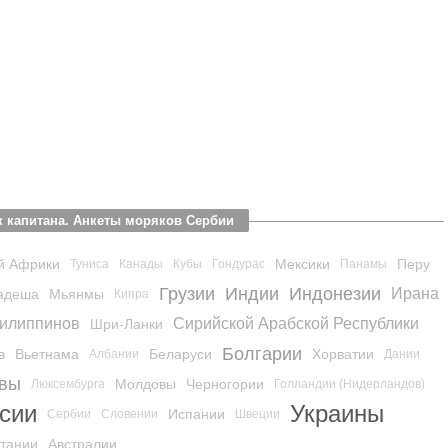
 капитана. Анкеты моряков Сербии
й Африки
Мексики
Перу
Туниса
Канады
Кубы
Гондурас
Панамы
Грузии
Индии
Индонезии
Ирана
адеша
Мьянмы
Кипра
илиппинов
Сирийской Арабской Республики
Шри-Ланки
Болгарии
в
Вьетнама
Беларуси
Хорватии
Албании
Дании
вы
Молдовы
Черногории
Люксембурга
Голландии (Нидерландов)
сии
Украины
Испании
Сербии
Словении
Швеции
тании
Австралии