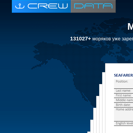
131027+
моряков уже зарег