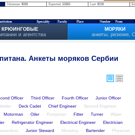
КРЮИНГОВЫЕ
МОРЯКИ
мпании и агентства
анкеты, резюме, 
питана. Анкеты моряков Сербии
cond Officer
Third Officer
Fourth Officer
Junior Officer
Welder
Deck Cadet
Chief Engineer
Second Engineer
Motorman
Oiler
Pumpman
Fitter
Turner
Wiper
ier
Refrigerator Engineer
Electrical Engineer
Electrician
tewardess
Junior Steward
Messboy
Bartender
Physician