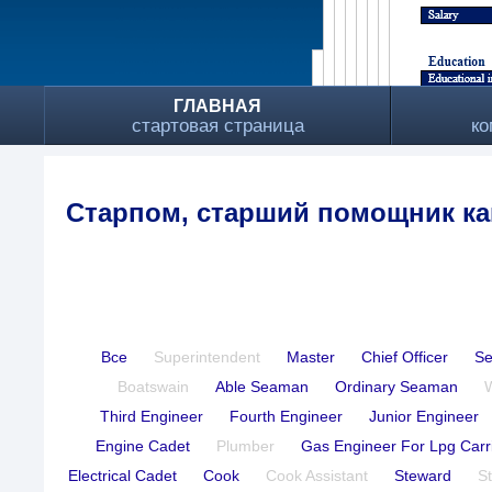
ГЛАВНАЯ
стартовая страница
ко
Старпом, старший помощник ка
Все
Superintendent
Master
Chief Officer
Se
Boatswain
Able Seaman
Ordinary Seaman
Third Engineer
Fourth Engineer
Junior Engineer
Engine Cadet
Plumber
Gas Engineer For Lpg Carr
Electrical Cadet
Cook
Cook Assistant
Steward
S