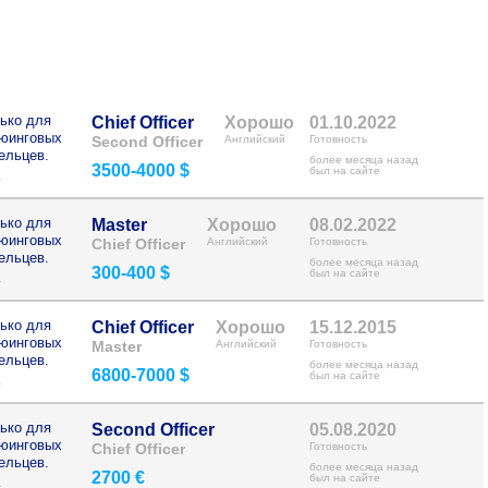
ько для
Chief Officer
Хорошо
01.10.2022
рюинговых
Second Officer
Английский
Готовность
ельцев.
более месяца назад
3500-4000 $
>
был на сайте
ько для
Master
Хорошо
08.02.2022
рюинговых
Chief Officer
Английский
Готовность
ельцев.
более месяца назад
300-400 $
>
был на сайте
ько для
Chief Officer
Хорошо
15.12.2015
рюинговых
Master
Английский
Готовность
ельцев.
более месяца назад
6800-7000 $
>
был на сайте
ько для
Second Officer
05.08.2020
рюинговых
Chief Officer
Готовность
ельцев.
более месяца назад
2700 €
>
был на сайте