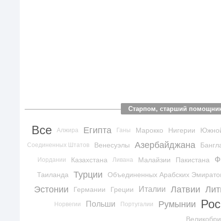
Старпом, старший помощник
Все
Египта
Марокко
Нигерии
Южно
Алжира
Ганы
Азербайджана
Венесуэлы
Бангл
Соединенных Штатов
Ф
Казахстана
Малайзии
Пакистана
Иордании
Ливана
Турции
Таиланда
Объединенных Арабских Эмирато
Эстонии
Латвии
Лит
Италии
Германии
Греции
Рос
Румынии
Польши
Норвегии
Португалии
Великобри