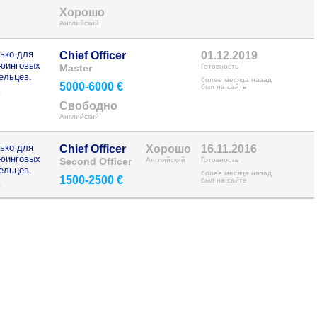
Хорошо
Английский
ько для
Chief Officer
01.12.2019
рюинговых
Master
Готовность
ельцев.
более месяца назад
5000-6000 €
>
был на сайте
Свободно
Английский
ько для
Chief Officer
Хорошо
16.11.2016
рюинговых
Second Officer
Английский
Готовность
ельцев.
более месяца назад
1500-2500 €
>
был на сайте