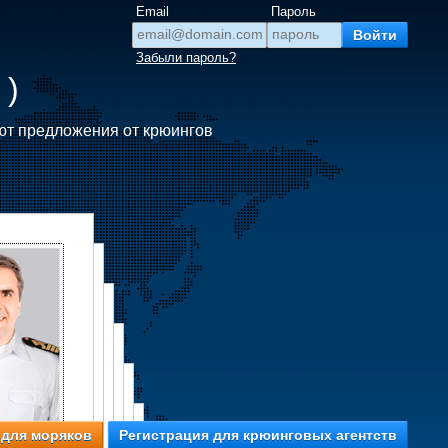
Email
Пароль
Забыли пароль?
 )
ют предложения от крюингов
 для моряков
Регистрация для крюинговых агентств