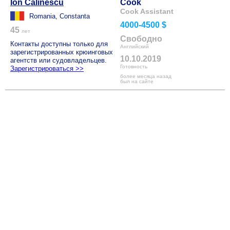
Ion Calinescu
Cook
Cook Assistant
Romania, Constanta
4000-4500 $
45
лет
Свободно
Контакты доступны только для
Английский
зарегистрированных крюинговых
10.10.2019
агентств или судовладельцев.
Готовность
Зарегистрироваться >>
более месяца назад
был на сайте