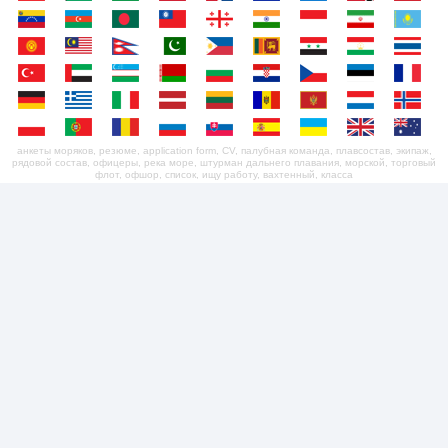
анкеты моряков, резюме, application form, CV, палубная команда, плавсостав, экипаж,
рядовой состав, офицеры, река море, штурман дальнего плавания, морской, торговый
флот, офшор, список, ищу работу, вахтенный, класса