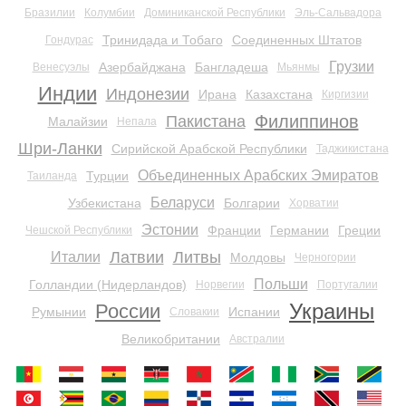
Бразилии
Колумбии
Доминиканской Республики
Эль-Сальвадора
Тринидада и Тобаго
Соединенных Штатов
Гондурас
Грузии
Азербайджана
Бангладеша
Венесуэлы
Мьянмы
Индии
Индонезии
Ирана
Казахстана
Киргизии
Филиппинов
Пакистана
Малайзии
Непала
Шри-Ланки
Сирийской Арабской Республики
Таджикистана
Объединенных Арабских Эмиратов
Турции
Таиланда
Беларуси
Узбекистана
Болгарии
Хорватии
Эстонии
Франции
Германии
Греции
Чешской Республики
Латвии
Литвы
Италии
Молдовы
Черногории
Польши
Голландии (Нидерландов)
Норвегии
Португалии
Украины
России
Румынии
Испании
Словакии
Великобритании
Австралии