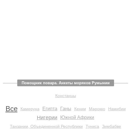
Помощник повара. Анкеты моряков Румынии
Констанцы
Все
Египта
Ганы
Камеруна
Кении
Марокко
Намибии
Нигерии
Южной Африки
Танзании, Объединенной Республики
Туниса
Зимбабве