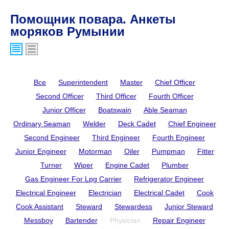
Помощник повара. Анкеты
моряков Румынии
Все
Superintendent
Master
Chief Officer
Second Officer
Third Officer
Fourth Officer
Junior Officer
Boatswain
Able Seaman
Ordinary Seaman
Welder
Deck Cadet
Chief Engineer
Second Engineer
Third Engineer
Fourth Engineer
Junior Engineer
Motorman
Oiler
Pumpman
Fitter
Turner
Wiper
Engine Cadet
Plumber
Gas Engineer For Lpg Carrier
Refrigerator Engineer
Electrical Engineer
Electrician
Electrical Cadet
Cook
Cook Assistant
Steward
Stewardess
Junior Steward
Messboy
Bartender
Physician
Repair Engineer