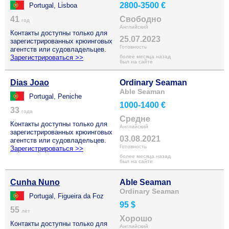
2800-3500 €
Portugal, Lisboa
41
Свободно
год
Английский
Контакты доступны только для
25.07.2023
зарегистрированных крюинговых
Готовность
агентств или судовладельцев.
Зарегистрироваться >>
более месяца назад
был на сайте
Dias Joao
Ordinary Seaman
Able Seaman
Portugal, Peniche
1000-1400 €
33
года
Средне
Контакты доступны только для
Английский
зарегистрированных крюинговых
03.08.2021
агентств или судовладельцев.
Готовность
Зарегистрироваться >>
более месяца назад
был на сайте
Cunha Nuno
Able Seaman
Ordinary Seaman
Portugal, Figueira da Foz
95 $
55
лет
Хорошо
Контакты доступны только для
Английский