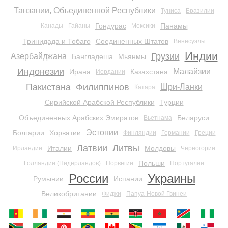
Танзании, Объединенной Республики
Туниса
Бразилии
Гондурас
Панамы
Канады
Гайаны
Мексики
Тринидада и Тобаго
Соединенных Штатов
Венесуэлы
Индии
Грузии
Азербайджана
Бангладеша
Мьянмы
Индонезии
Малайзии
Ирана
Казахстана
Иордании
Пакистана
Филиппинов
Шри-Ланки
Катара
Сирийской Арабской Республики
Турции
Объединенных Арабских Эмиратов
Беларуси
Вьетнама
Эстонии
Болгарии
Хорватии
Финляндии
Германии
Греции
Латвии
Литвы
Италии
Молдовы
Ирландии
Черногории
Польши
Голландии (Нидерландов)
Норвегии
Португалии
России
Украины
Румынии
Испании
Великобритании
Фиджи
Папуа-Новой Гвинеи