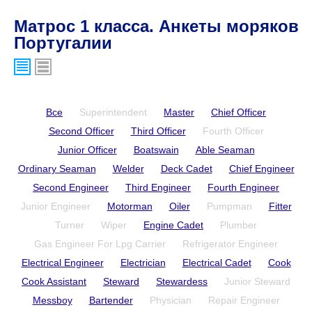
Матрос 1 класса. Анкеты моряков
Португалии
Все
Superintendent
Master
Chief Officer
Second Officer
Third Officer
Fourth Officer
Junior Officer
Boatswain
Able Seaman
Ordinary Seaman
Welder
Deck Cadet
Chief Engineer
Second Engineer
Third Engineer
Fourth Engineer
Junior Engineer
Motorman
Oiler
Pumpman
Fitter
Turner
Wiper
Engine Cadet
Plumber
Gas Engineer For Lpg Carrier
Refrigerator Engineer
Electrical Engineer
Electrician
Electrical Cadet
Cook
Cook Assistant
Steward
Stewardess
Junior Steward
Messboy
Bartender
Physician
Repair Engineer