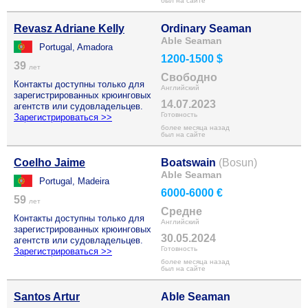
был на сайте
Revasz Adriane Kelly
Ordinary Seaman
Able Seaman
Portugal, Amadora
1200-1500 $
39
лет
Свободно
Контакты доступны только для
Английский
зарегистрированных крюинговых
14.07.2023
агентств или судовладельцев.
Готовность
Зарегистрироваться >>
более месяца назад
был на сайте
Coelho Jaime
Boatswain
(Bosun)
Able Seaman
Portugal, Madeira
6000-6000 €
59
лет
Средне
Контакты доступны только для
Английский
зарегистрированных крюинговых
30.05.2024
агентств или судовладельцев.
Готовность
Зарегистрироваться >>
более месяца назад
был на сайте
Santos Artur
Able Seaman