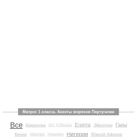
Матрос 1 класса. Анкеты моряков Португалии
Все
Египта
Ганы
Камеруна
Эфиопии
Кот д`Ивуара
Нигерии
Кении
Южной Африки
Марокко
Намибии