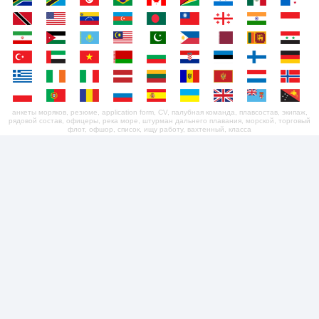
анкеты моряков, резюме, application form, CV, палубная команда, плавсостав, экипаж,
рядовой состав, офицеры, река море, штурман дальнего плавания, морской, торговый
флот, офшор, список, ищу работу, вахтенный, класса